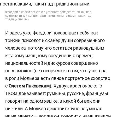
Феодори в своем спектакле успевает поиздеваться как над
современными концептуальными постановками, так и над
традиционными
И здесь уже Феодори показывает себя как
тонкий психолог и сканер души современного
человека, потому что остаться равнодушным
к такому изящному соединению времен,
национальностей и дискурсов совершенно
невозможно (не говоря уже о том, что у актера
в роли Мольера есть явное портретное сходство
с
Олегом Янковским
). Худрук красноярского
ТЮЗа доказывает: румыны, русские, французы
говорят на одном языке, в какой бы век они
ни жили. А Мольер действительно не умирал
ни на минуту — вот же он, говорит с нами языком