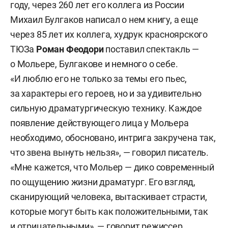
году, через 260 лет его коллега из России
Михаил Булгаков написал о нем книгу, а еще
через 85 лет их коллега, худрук красноярского
ТЮЗа
Роман Феодори
поставил спектакль —
о Мольере, Булгакове и немного о себе.
«И люблю его не только за темы его пьес,
за характеры его героев, но и за удивительно
сильную драматургическую технику. Каждое
появление действующего лица у Мольера
необходимо, обосновано, интрига закручена так,
что звена вынуть нельзя», — говорил писатель.
«Мне кажется, что Мольер — дико современный
по ощущению жизни драматург. Его взгляд,
сканирующий человека, вытаскивает страсти,
которые могут быть как положительными, так
и отрицательными», — говорит режиссер.