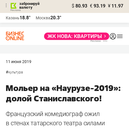
забронируй
$
80.93
€
93.19
¥
11.97
валюту
18.8°
20.3°
Казань
Москва
11 июня 2019
#
культура
Мольер на «Наурузе-2019»:
долой Станиславского!
Французский комедиограф ожил
в стенах татарского театра силами