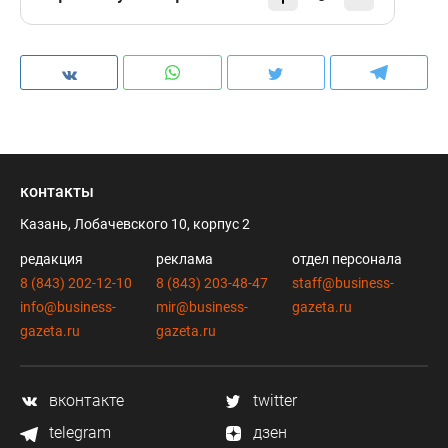
контакты
Казань, Лобачевского 10, корпус 2
редакция
реклама
отдел персонала
8 (843) 202-12-10
8 (843) 203-48-47
staff@business-
info@business-
mir@business-
gazeta.ru
gazeta.ru
gazeta.ru
вконтакте
twitter
telegram
дзен