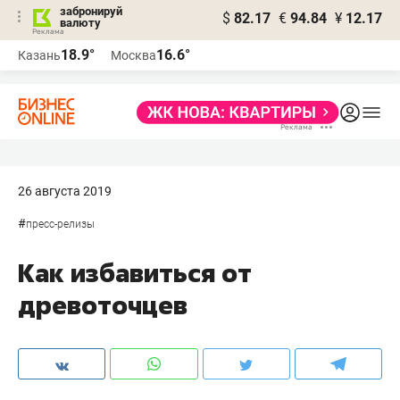
забронируй
$
82.17
€
94.84
¥
12.17
валюту
18.9°
16.6°
Казань
Москва
26 августа 2019
#
пресс-релизы
Как избавиться от
древоточцев