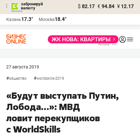
забронируй
$
82.17
€
94.84
¥
12.17
валюту
17.3°
18.4°
Казань
Москва
27 августа 2019
#
#
общество
worldskills-2019
«Будут выступать Путин,
Лобода…»: МВД
ловит перекупщиков
с WorldSkills