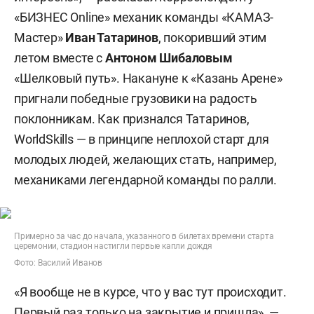
«БИЗНЕС Online» механик команды «КАМАЗ-
Мастер»
Иван Татаринов
, покоривший этим
летом вместе с
Антоном Шибаловым
«Шелковый путь». Накануне к «Казань Арене»
пригнали победные грузовики на радость
поклонникам. Как признался Татаринов,
WorldSkills — в принципе неплохой старт для
молодых людей, желающих стать, например,
механиками легендарной команды по ралли.
Примерно за час до начала, указанного в билетах времени старта
церемонии, стадион настигли первые капли дождя
Фото: Василий Иванов
«Я вообще не в курсе, что у вас тут происходит.
Первый раз только на закрытие и пришла», —