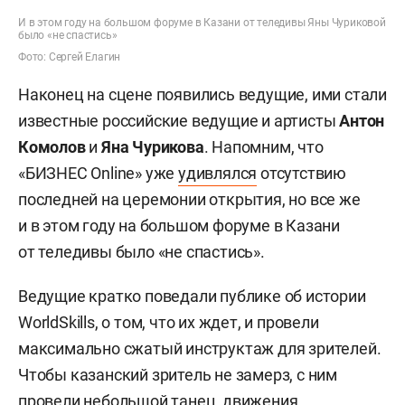
И в этом году на большом форуме в Казани от теледивы Яны Чуриковой
было «не спастись»
Фото: Сергей Елагин
Наконец на сцене появились ведущие, ими стали
известные российские ведущие и артисты
Антон
Комолов
и
Яна Чурикова
. Напомним, что
«БИЗНЕС Online» уже
удивлялся
отсутствию
последней на церемонии открытия, но все же
и в этом году на большом форуме в Казани
от теледивы было «не спастись».
Ведущие кратко поведали публике об истории
WorldSkills, о том, что их ждет, и провели
максимально сжатый инструктаж для зрителей.
Чтобы казанский зритель не замерз, с ним
провели небольшой танец, движения