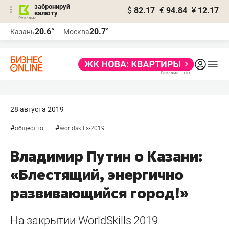
забронируй
$
82.17
€
94.84
¥
12.17
валюту
20.6°
20.7°
Казань
Москва
28 августа 2019
#
#
общество
worldskills-2019
Владимир Путин о Казани:
«Блестящий, энергично
развивающийся город!»
На закрытии WorldSkills 2019