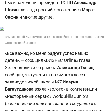
были замечены президент РСПП
Александр
Шохин
, легенда российского тенниса
Марат
Сафин
и многие другие.
В числе гостей был замечен легенда российского тенниса Марат Сафин
Фото: Василий Иванов
«Все важно, но меня радует успех наших
детей», — сообщил «БИЗНЕС Online» глава
Зеленодольского района
Александр Тыгин
,
сообщив, что ученица восьмого класса
зеленодольской школы №7
Илария
Багаутдинова
взяла «золото» в компетенции
«Ресторанный сервис» WorldSkills Juniors
(
соревнования шли вне главного медального
зачета, поэтому результаты стали известны еще