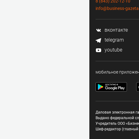
8 (843) 202-12-10
info@business-gazeta
вконтакте
telegram
youtube
мобильное приложе
Деловая электронная га
Выдано федеральной сл
Учредитель ООО «Бизне
Шеф-редактор (главный 