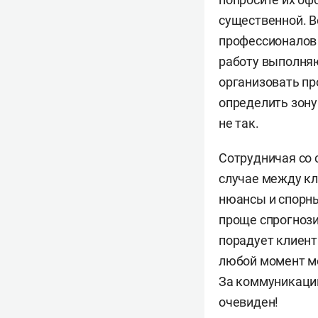
существенной. В
профессионалов 
работу выполняю
организовать пр
определить зону
не так.
Сотрудничая со 
случае между кл
нюансы и спорны
проще спрогнози
порадует клиента
любой момент мо
За коммуникации
очевиден!