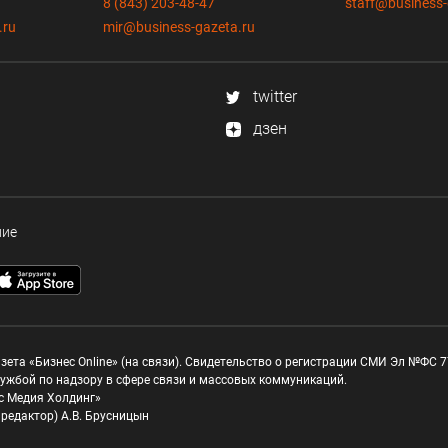
8 (843) 203-48-47
staff@business-
.ru
mir@business-gazeta.ru
twitter
дзен
ние
зета «Бизнес Online» (на связи). Свидетельство о регистрации СМИ Эл №ФС 77
ужбой по надзору в сфере связи и массовых коммуникаций.
с Медия Холдинг»
редактор) А.В. Брусницын