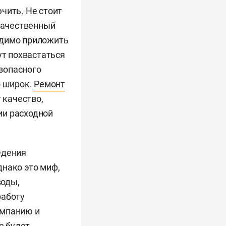
чить. Не стоит
 качественный
одимо приложить
ут похвастаться
зопасного
о широк.
Ремонт
 качество,
ии расходной
едения
днако это миф,
воды,
работу
омпанию и
е будет