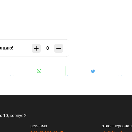
кацию!
0
 10, корпус 2
реклама
отдел персона