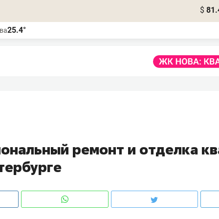
$
81.
25.4°
ва
ональный ремонт и отделка кв
тербурге