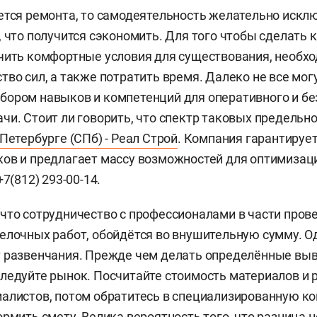
ется ремонта, то самодеятельность желательно исклю
, что получится сэкономить. Для того чтобы сделать
чить комфортные условия для существования, необх
тво сил, а также потратить время. Далеко не все мог
ором навыков и компетенций для оперативного и бе
чи. Стоит ли говорить, что спектр таковых предельн
Петербурге (СПб) - Реал Строй
. Компания гарантирует
ов и предлагает массу возможностей для оптимизац
+7(812) 293-00-14.
что сотрудничество с профессионалами в части пров
елочных работ, обойдётся во внушительную сумму. О
т развенчания. Прежде чем делать определённые вы
ледуйте рынок. Посчитайте стоимость материалов и 
алистов, потом обратитесь в специализированную к
рмить смету. Велика вероятность того, что разница н