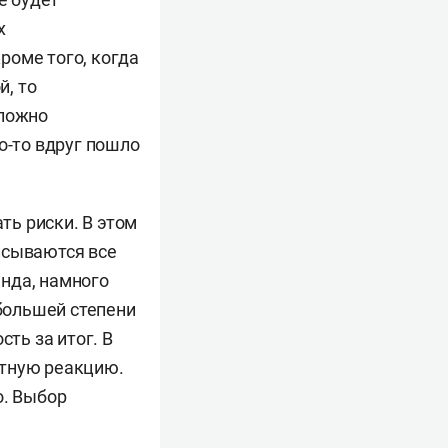
х
роме того, когда
, то
сложно
о-то вдруг пошло
ь риски. В этом
исываются все
нда, намного
 большей степени
сть за итог. В
атную реакцию.
о. Выбор