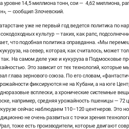
 уровне 14,5 миллиона тонн, сои — 4,62 миллиона, ра
нн», — сообщил Злочевский.
Татарстане уже не первый год ведется политика по н
сокодоходных культур — таких, как рапс, подсолнечни
ает, что подобная политика оправданна. «Мы переме
кукуруза, на север, которая, как считалось, может то
е так. На самом деле уже и кукуруза в Подмосковье п
жайностью. Это зависит от тех технологий, которые м
азал глава зернового союза. По его словам, «фантасти
урожайности фиксируются не на Кубани, а на юге Цент
одноразовые всплески, а хронические системные вещ
рске, например, средняя урожайность пшеницы — 72 
 кукурузе сейчас наблюдаем 110–120 центнеров. Это но
адиционно не очень развитых с точки зрения технологи
 Урал, тоже есть производители, которые двигают со