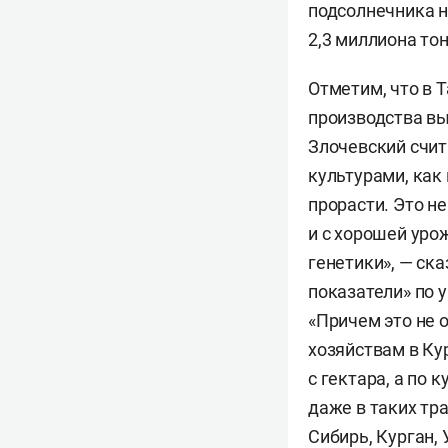
подсолнечника на
2,3 миллиона то
Отметим, что в 
производства вы
Злочевский счит
культурами, как 
прорасти. Это н
и с хорошей уро
генетики», — ск
показатели» по 
«Причем это не 
хозяйствам в Ку
с гектара, а по
даже в таких тр
Сибирь, Курган,