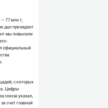
— 77 млн т,
уне дал президент
ент мы повысили
есс-
ил официальный
йства
н.
щадей, с которых
ах. Цифры
ва союза указал,
 за счет главной