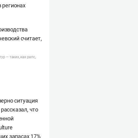
в регионах
р — таких, как рапс,
зерно ситуация
рассказал, что
енной
lture
щих запасах 17%