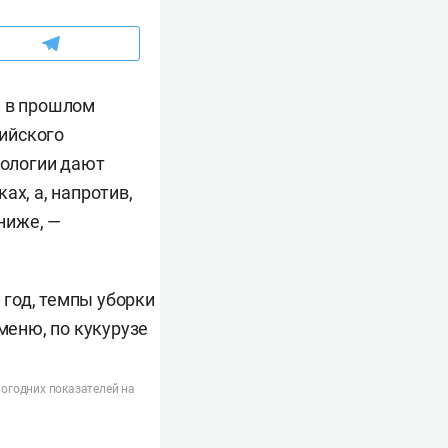
и в прошлом
сийского
нологии дают
ах, а, напротив,
 ниже, —
огодних показателей на