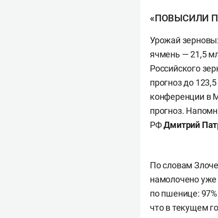
«ПОВЫСИЛИ П
Урожай зерновых 
ячмень — 21,5 мл
Российского зе
прогноз до 123,5
конференции в 
прогноз. Напомн
РФ
Дмитрий Па
По словам Злоче
намолочено уже 
по пшенице: 97%
что в текущем г