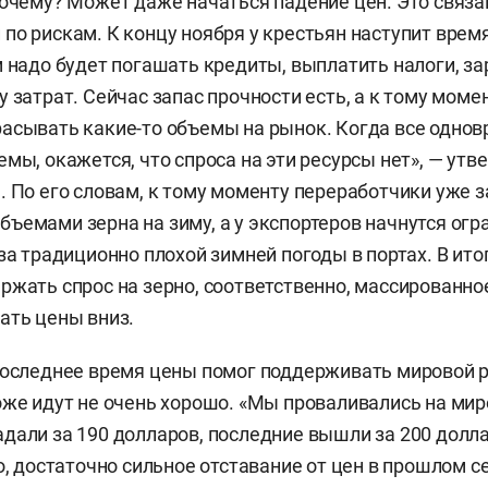
Почему? Может даже начаться падение цен. Это связано
по рискам. К концу ноября у крестьян наступит вре
м надо будет погашать кредиты, выплатить налоги, за
 затрат. Сейчас запас прочности есть, а к тому момен
асывать какие-то объемы на рынок. Когда все одно
емы, окажется, что спроса на эти ресурсы нет», — утв
. По его словам, к тому моменту переработчики уже з
ъемами зерна на зиму, а у экспортеров начнутся огр
за традиционно плохой зимней погоды в портах. В итог
ржать спрос на зерно, соответственно, массированн
ать цены вниз.
последнее время цены помог поддерживать мировой р
оже идут не очень хорошо. «Мы проваливались на ми
дали за 190 долларов, последние вышли за 200 долла
о, достаточно сильное отставание от цен в прошлом с