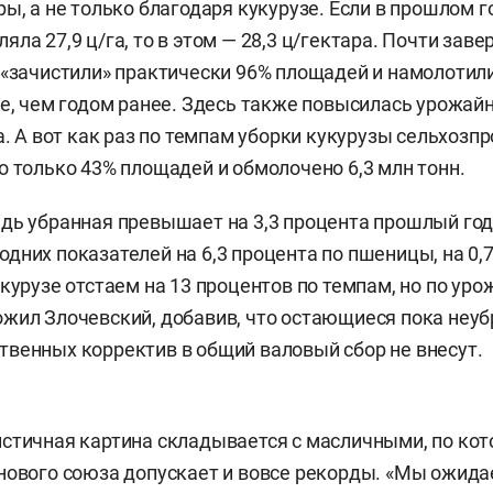
ры, а не только благодаря кукурузе. Если в прошлом 
ла 27,9 ц/га, то в этом — 28,3 ц/гектара. Почти зав
 «зачистили» практически 96% площадей и намолотили
е, чем годом ранее. Здесь также повысилась урожайно
а. А вот как раз по темпам уборки кукурузы сельхозп
о только 43% площадей и обмолочено 6,3 млн тонн.
дь убранная превышает на 3,3 процента прошлый год
дних показателей на 6,3 процента по пшеницы, на 0,
укурузе отстаем на 13 процентов по темпам, но по ур
жил Злочевский, добавив, что остающиеся пока неу
венных корректив в общий валовый сбор не внесут.
стичная картина складывается с масличными, по ко
нового союза допускает и вовсе рекорды. «Мы ожид