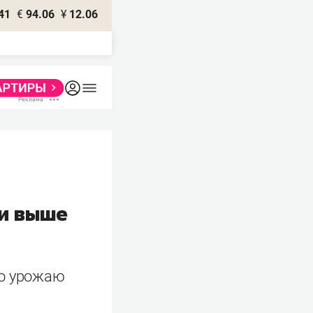
41
€
94.06
¥
12.06
ли выше
по урожаю