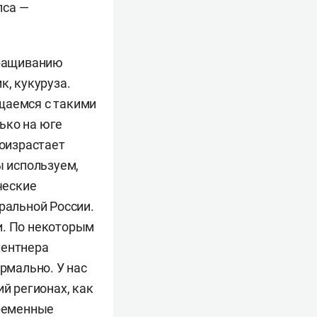
пса —
аращиванию
к, кукуруза.
щаемся с такими
лько на юге
роизрастает
ы используем,
ческие
ральной России.
и. По некоторым
центнера
рмально. У нас
й регионах, как
временные