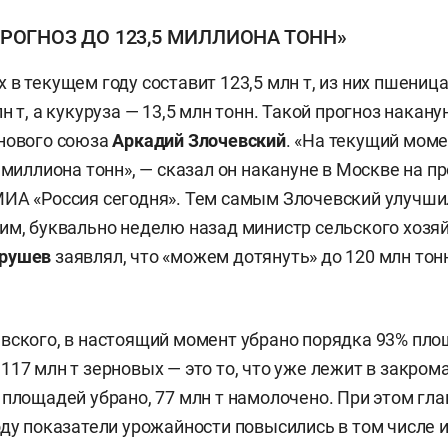
РОГНОЗ ДО 123,5 МИЛЛИОНА ТОНН»
в текущем году составит 123,5 млн т, из них пшеница 
н т, а кукуруза — 13,5 млн тонн. Такой прогноз накан
рнового союза
Аркадий Злочевский
. «На текущий мом
 миллиона тонн», — сказал он накануне в Москве на пр
МИА «Россия сегодня». Тем самым Злочевский улучш
им, буквально неделю назад министр сельского хозя
трушев
заявлял, что «можем дотянуть» до 120 млн тон
вского, в настоящий момент убрано порядка 93% пло
117 млн т зерновых — это то, что уже лежит в закром
 площадей убрано, 77 млн т намолочено. При этом гла
оду показатели урожайности повысились в том числе и