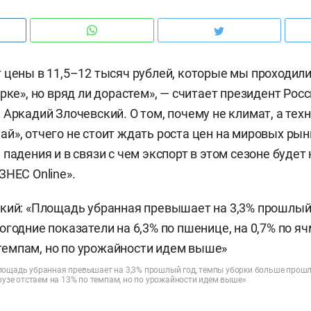
 цены в 11,5–12 тысяч рублей, которые мы проходил
рке», но вряд ли дорастем», — считает президент Рос
 Аркадий Злочевский. О том, почему не климат, а тех
й», отчего не стоит ждать роста цен на мировых рынк
падения и в связи с чем экспорт в этом сезоне будет
ЗНЕС Online».
лощадь убранная превышает на 3,3% прошлый год, темпы уборки больше прошл
урузе отстаем на 13% по темпам, но по урожайности идем выше»