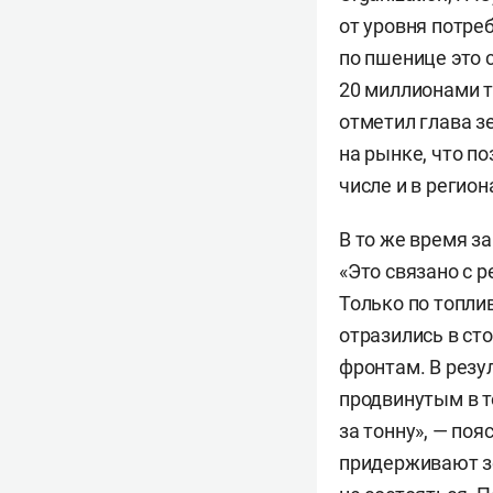
от уровня потре
по пшенице это 
20 миллионами то
отметил глава з
на рынке, что п
числе и в регион
В то же время з
«Это связано с 
Только по топли
отразились в сто
фронтам. В резу
продвинутым в т
за тонну», — по
придерживают зе