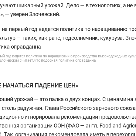
лучают шикарный урожай. Дело — в технологиях, а не 
», — уверен Злочевский.
вый год ведется политика по наращиванию производства высокодоходных культу
 Злочевский считает, что подобная политика оправданна
 НАЧАТЬСЯ ПАДЕНИЕ ЦЕН»
роший урожай — это палка о двух концах. С ценами на 
 столь радужная. Глава Российского зернового союза 
адиционно игнорировала рекомендации продовольств
венная организации ООН (ФАО — англ. Food and Agricu
AO). Так, организация рекомендовала иметь в переходя