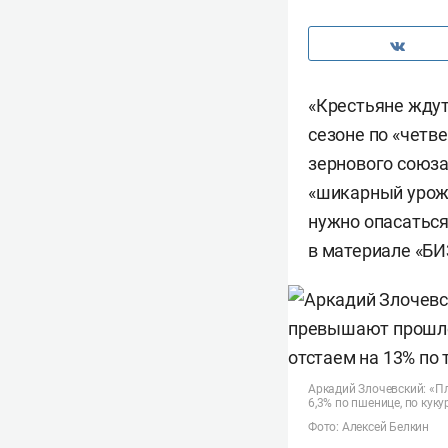
«Крестьяне ждут
сезоне по «четве
зернового союза
«шикарный урожа
нужно опасаться 
в материале «БИ
Аркадий Злочевский: «П
6,3% по пшенице, по кук
Фото: Алексей Белкин