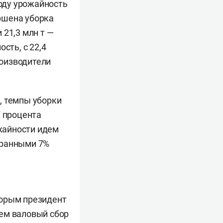
году урожайность
ершена уборка
 21,3 млн т —
сть, с 22,4
роизводители
, темпы уборки
7 процента
ожайности идем
бранными 7%
торым президент
аем валовый сбор