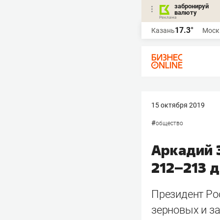
забронируй
валюту
17.3°
Казань
Моск
15 октября 2019
#
общество
Аркадий 
212–213 
Президент Ро
зерновых и за