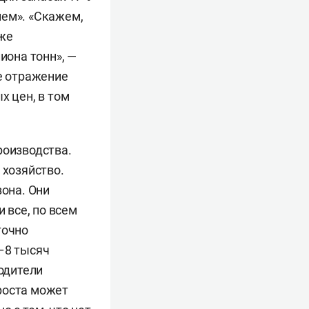
ием». «Скажем,
аже
иона тонн», —
ое отражение
х цен, в том
роизводства.
 хозяйство.
зона. Они
 все, по всем
точно
–8 тысяч
водители
роста может