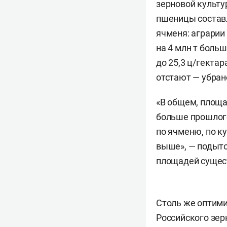
зерновой культу
пшеницы составля
ячменя: аграрии
на 4 млн т больш
до 25,3 ц/гектар
отстают — убран
«В общем, площа
больше прошлого
по ячменю, по к
выше», — подыто
площадей сущест
Столь же оптими
Российского зер