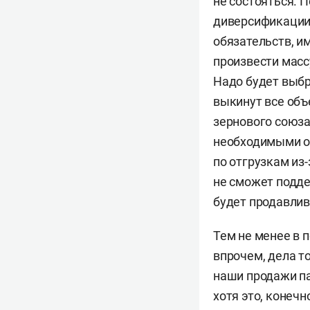
не состояться. 
диверсификации 
обязательств, и
произвести массу
Надо будет выбр
выкинут все объ
зернового союза
необходимыми об
по отгрузкам из-
не сможет подде
будет продавлив
Тем не менее в 
впрочем, дела т
наши продажи па
хотя это, конечн