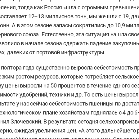
бления, тогда как Россия «шла с огромным превышен
составляет 12–13 миллионов тонн, мы же шли с 19, д
нн. А в этом сезоне запасы сократились до 10,9 милл
ернового союза. Естественно, эта ситуация нашла св
озволило в начале сезона сдержать падение закупочны
ах, далеких от портовой инфраструктуры.
а полтора года существенно выросла себестоимость п
резким ростом ресурсов, которые потребляет сельское
ву цены выросли на 50 процентов в течение одного се
имости удобрений, техники и др. То есть цены выросли
льтате у нас сейчас себестоимость пшеницы по доста
ехнологическом плане хозяйствам поднялась с 4 до 6
яснил Злочевский. В результате сегодня сельхозпроиз
рно, ожидая увеличения цен. «А этого дальнейшего 