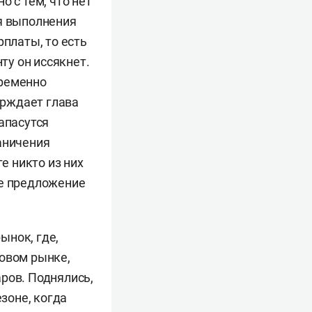
 с тем, что нет
мя выполнения
рплаты, то есть
ту он иссякнет.
временно
ерждает глава
апасутся
аничения
е никто из них
ое предложение
ынок, где,
ровом рынке,
ров. Поднялись,
езоне, когда