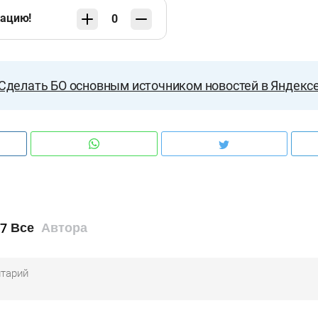
кацию!
0
Сделать БО основным источником новостей в Яндекс
7
Все
Автора