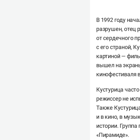
В 1992 году нач
разрушен, отец
от сердечного п
с его страной, 
картиной — филь
вышел на экраны
кинофестиваля в
Кустурица часто
режиссер не исп
Также Кустурица
и в кино, в муз
истории. Группа 
«Пирамиде».