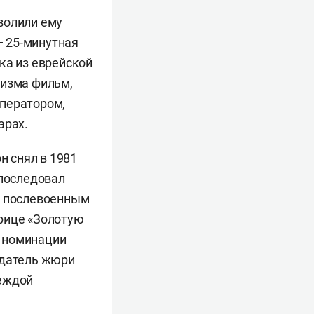
волили ему
 25-минутная
ка из еврейской
тизма фильм,
оператором,
арах.
 снял в 1981
 последовал
н послевоенным
урице «Золотую
е номинации
едатель жюри
деждой