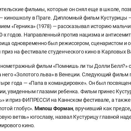
тельские фильмы, которые он снял еще в школе, поз
— киношколу в Праге. Дипломный фильм Кустурицы —
нием «Герника» (1978) — рассказывал историю мальчи
0-х годов. Направленный против нацизма и антисеми
рица одновременно был режиссером, сценаристом и 
 приз на фестивале студенческого кино в Карловых В
нометражный фильм «Помнишь ли ты Долли Белл?» он
за него «Золотого льва» в Венеции. Следующий фильм
тыре года — «Папа в командировке». Он был посвяще
ии, увиденным глазами ребенка. Фильм принес Куст
ь» и приз ФИПРЕССИ на Каннском фестивале, а такж
лотой глобус».
Милош Форман
, вручивший как предс
вую ветвь» югославу, назвал Кустурицу главной на
мирового кино.