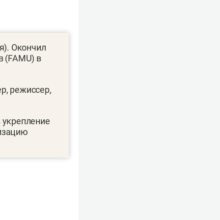
я). Окончил
в (FAMU) в
ер, режиссер,
в укрепление
ризацию