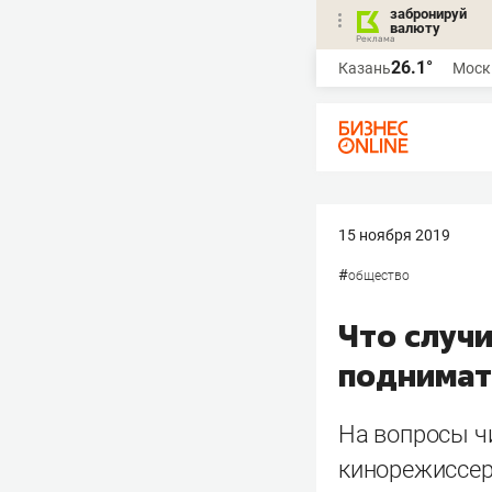
забронируй
валюту
26.1°
Казань
Моск
15 ноября 2019
#
общество
Что случ
поднимат
На вопросы ч
кинорежиссер