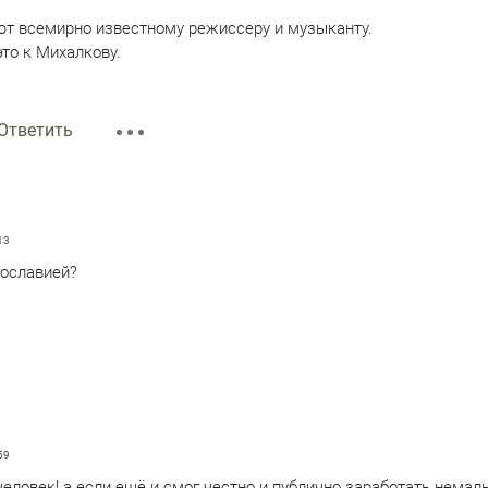
т всемирно известному режиссеру и музыканту.
это к Михалкову.
Ответить
13
гославией?
59
человек! а если ещё и смог честно и публично заработать немал