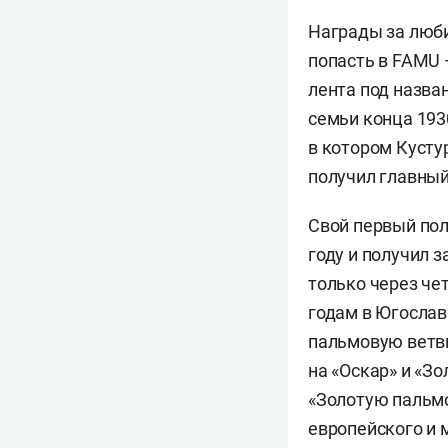
Награды за люби
попасть в FAMU 
лента под назва
семьи конца 193
в котором Кусту
получил главный
Свой первый пол
году и получил 
только через че
годам в Югослав
пальмовую ветв
на «Оскар» и «Зо
«Золотую пальмо
европейского и 