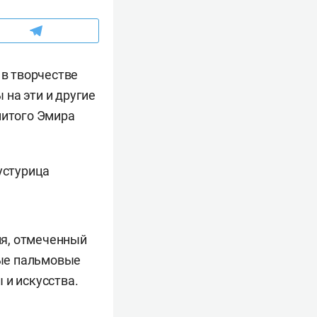
 в творчестве
на эти и другие
нитого Эмира
ия, отмеченный
тые пальмовые
 и искусства.