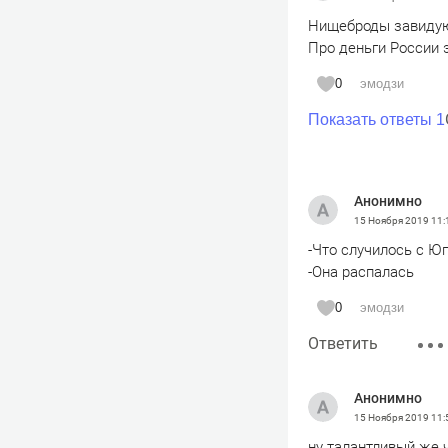
Нищеброды завидую
Про деньги России 
0
эмодзи
Показать ответы 1
Анонимно
15 Ноября 2019
11:
-Что случилось с Ю
-Она распалась
0
эмодзи
Ответить
Анонимно
15 Ноября 2019
11:
ну талантливый же 