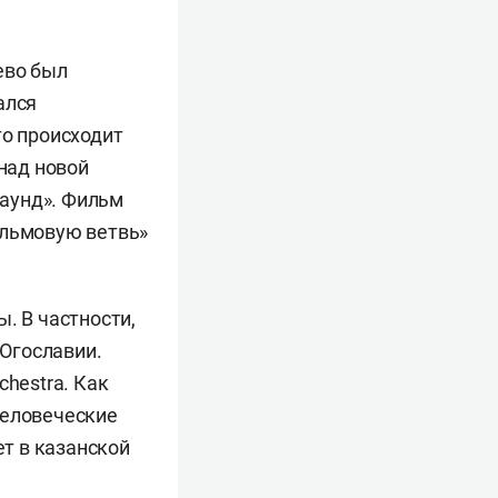
ево был
ался
то происходит
 над новой
аунд». Фильм
альмовую ветвь»
. В частности,
Югославии.
chestra. Как
человеческие
ет в казанской