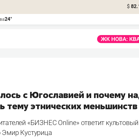
$
82.
24°
ва
илось с Югославией и почему н
ь тему этнических меньшинств
итателей «БИЗНЕС Online» ответит культовый
 Эмир Кустурица