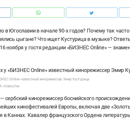
о в Югославии в начале 90-х годов? Почему так часто
ялись цыгане? Что ищет Кустурица в музыке? Ответы 
16 ноября у гостя редакции «БИЗНЕС Online» — знаме
ИЗНЕС Online» известный кинорежиссер Эмир Кустурица
ИА «Новости»
— сербский кинорежиссер боснийского происхожден
нейших кинофестивалей Европы, включая две «Золо
я в Каннах. Кавалер французского Ордена литературы