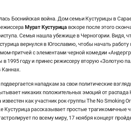
алась Боснийская война. Дом семьи Кустурицы в Сара
 режиссера
Мурат Кустурица
вскоре после этого сконч
риступа. Семья нашла убежище в Черногории. Видя, ч
Кустурица вернулся в Югославию, чтобы начать работу
мом-притчей с элементами черной комедии «Андергр
 в 1995 году и принес режиссеру вторую «Золотую п
 Каннах.
 подвергается нападкам за свои политические взгляды
ытывает никаких положительных эмоций от распада 
 известен как участник рок-группы The No Smoking Or
ыке Кустурица рассказывает простые трагикомичные 
гастролирует по всему миру, 17 ноября концерт пройд