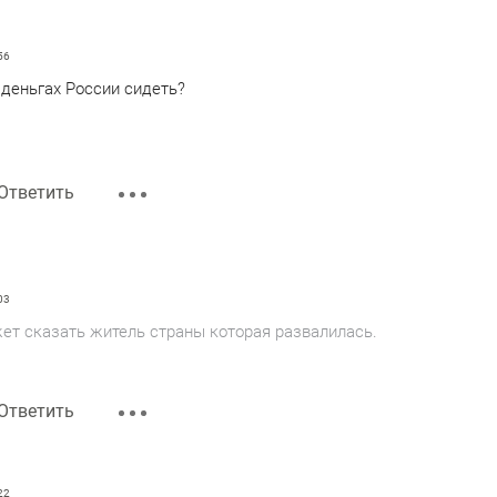
56
 деньгах России сидеть?
Ответить
03
ет сказать житель страны которая развалилась.
Ответить
22