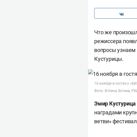
Что же произошл
режиссера появл
вопросы узнаем 
Кустурицы.
16 ноября в гостях у «Б
Фото: © Нина Зотина, Р
Эмир Кустурица
наградами круп
ветви» фестивал