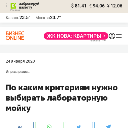
забронируй
$
81.41
€
94.06
¥
12.06
валюту
23.5°
23.7°
Казань
Москва
24 января 2020
#
пресс-релизы
По каким критериям нужно
выбирать лабораторную
мойку