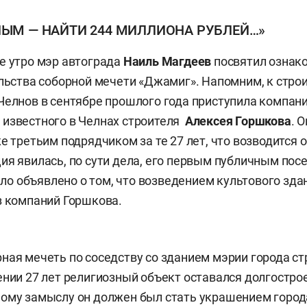
ЛЫМ — НАЙТИ 244 МИЛЛИОНА РУБЛЕЙ…»
е утро мэр автограда
Наиль Магдеев
посвятил ознак
льства соборной мечети «Джамиг». Напомним, к стро
Челнов в сентябре прошлого года приступила компан
известного в Челнах строителя
Алексея Горшкова
. 
е третьим подрядчиком за те 27 лет, что возводится 
ия явилась, по сути дела, его первым публичным по
ыло объявлено о том, что возведением культового зда
з компаний Горшкова.
ная мечеть по соседству со зданием мэрии города ст
ении 27 лет религиозный объект оставался долгострое
ому замыслу он должен был стать украшением город