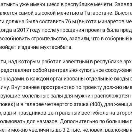
атмить уже имеющиеся в республике мечети. Заявля
ажется самой высокой мечетью в Татарстане. Высота
и должна была составить 76 м (высота минаретов ме
Когда в 2017 году после упрощения проекта была пре
возобновить строительство, заявили, что в соборный 
войдет и здание мухтасибата.
ти, над которым работал известный в республике ар
представляет собой центрально-купольное сооружени
лоннадами, в каждой организованы отдельные входы
ину. Внутреннее пространство по проекту должно име
твующие молельные залы для мужчин расположатся 
ловек) и в галерее четвертого этажа (400), для женщи
го, в дни праздников центральный вестибюль на втор
пользовать для намазов. Дополнительно по большим
ети можно увеличить до 3,2 тыс. человек, разложив