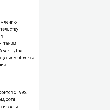
омлению
ительству
ия
Он, таким
объект. Для
сещением объекта
ния
роится с 1992
м, хотя
а и своей