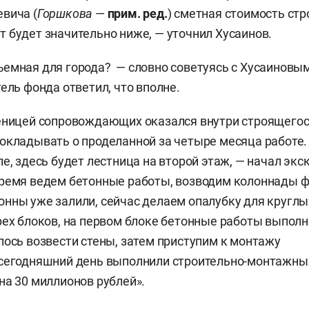
вича (
Горшкова
—
прим. ред.
) сметная стоимость стр
 будет значительно ниже, — уточнил Хусаинов.
емная для города? — словно советуясь с Хусаиновым
ель фонда ответил, что вполне.
еницей сопровождающих оказался внутри строящегос
окладывать о проделанной за четыре месяца работе.
е, здесь будет лестница на второй этаж, — начал экс
ремя ведем бетонные работы, возводим колоннады ф
нны уже залили, сейчас делаем опалубку для круглых
рех блоков, на первом блоке бетонные работы выполн
лось возвести стены, затем приступим к монтажу
 сегодняшний день выполнили строительно-монтажны
на 30 миллионов рублей».