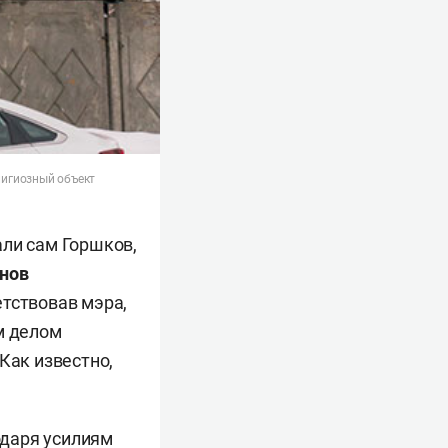
лигиозный объект
али сам Горшков,
инов
етствовав мэра,
м делом
Как известно,
одаря усилиям