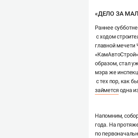
«ДЕЛО ЗА МА
Раннее субботне
с ходом строите
главной мечети 
«КамАвтоСтрой» 
образом, стал уж
мэра же инспекц
с тех пор, как б
займется
одна и
Напомним, собор
года. На протяж
по первоначальн