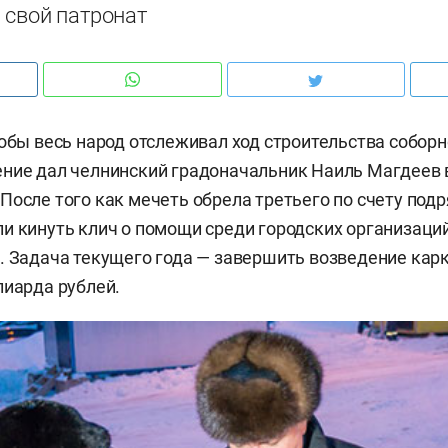
 свой патронат
тобы весь народ отслеживал ход строительства собор
ние дал челнинский градоначальник Наиль Магдеев 
После того как мечеть обрела третьего по счету подр
и кинуть клич о помощи среди городских организаций
. Задача текущего года — завершить возведение кар
лиарда рублей.