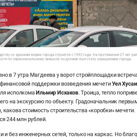
дству со зданием мэрии города строится с 1992 года. На протяжении 27 лет ре
 хотя по первоначальному замыслу он должен был стать украшением города
но в 7 утра Магдеева у ворот стройплощадки встреч
 финансовой поддержки возведения мечети
Уел Хуса
еля исполкома
Ильмир Исхаков
. Троица, тепло поприв
 его на экскурсию по объекту. Градоначальник первы
, какова стоимость строительства «коробки» мечети. 
ся 244 млн рублей.
ки и без инженерных сетей, только на каркас. Но благ