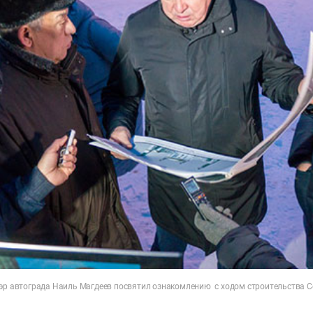
мэр автограда Наиль Магдеев посвятил ознакомлению с ходом строительства 