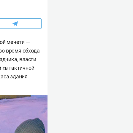
ной мечети —
во время обхода
ядчика, власти
 «в тактичной
каса здания