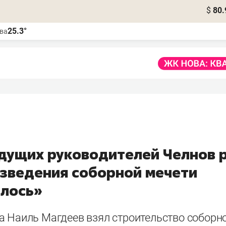
$
80.
25.3°
ва
дущих руководителей Челнов 
озведения соборной мечети
илось»
а Наиль Магдеев взял строительство соборн