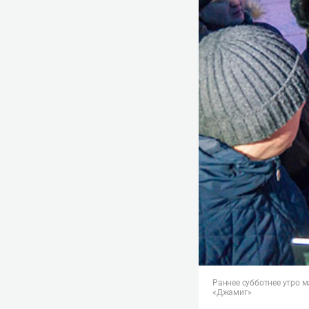
Раннее субботнее утро 
«Джамиг»