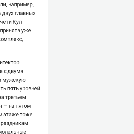
ли, например,
 двух главных
чети Кул
дпринята уже
комплекс,
хитектор
е с двумя
 в мужскую
ть пять уровней.
на третьем
н — на пятом
ом этаже тоже
 праздникам
 молельные