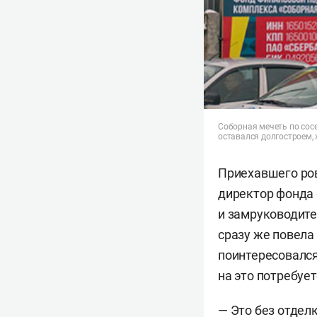
Соборная мечеть по сосе
оставался долгостроем,
Приехавшего ров
директор фонда
и замруководит
сразу же повела
поинтересовался
на это потребует
— Это без отдел