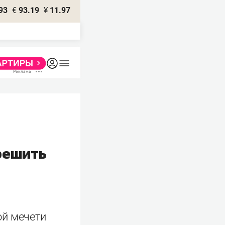
93
€
93.19
¥
11.97
решить
ой мечети