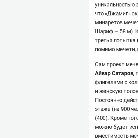
уникальностью з
что «Джамиг» ок
минаретов мечет
Шариф — 58 м). 
третья попытка 
помимо мечети, 
Сам проект мече
Айвар Сатаров
,
флигелями с ко
и женскую полов
Постоянно дейс
этаже (на 900 че
(400). Кроме то
можно будет ис
вместимость меч