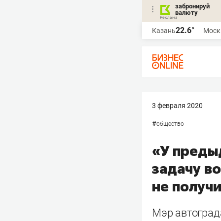
забронируй
валюту
22.6°
Казань
Моск
3 февраля 2020
#
общество
«У преды
задачу в
не получ
Мэр автоград