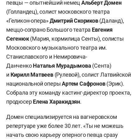
певцы — опытнейший немец
Альберт Домен
(Голландец), солист московского театра
«Геликон-опера»
Дмитрий Скориков
(Даланд),
меццо-сопрано Большого театра
Евгения
Сегенюк
(Мария, кормилица Сенты), солисты
Московского музыкального театра им.
Станиславского и Немировича-
Данченко
Наталья Мурадымова
(Сента)
и
Кирилл
Матвеев
(Рулевой), солист Латвийской
национальной оперы
Артем Сафронов
(Эрик).
Собрала эту команду кастинг-директор проекта,
продюсер
Елена Харакидзян
.
Домен специализируется на вагнеровском
репертуаре уже более 30 лет. «Ты не можешь
начать свою карьеру оперного певца сразу