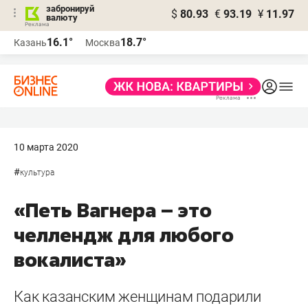
забронируй
$
80.93
€
93.19
¥
11.97
валюту
16.1°
18.7°
Казань
Москва
10 марта 2020
#
культура
«Петь Вагнера – это
челлендж для любого
вокалиста»
Как казанским женщинам подарили