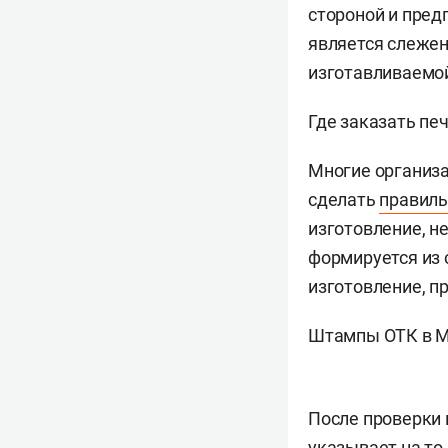
стороной и пред
является слежен
изготавливаемой
Где заказать пе
Многие организа
сделать
правил
изготовление, н
формируется из 
изготовление, п
Штампы ОТК в 
После проверки 
указывает на то