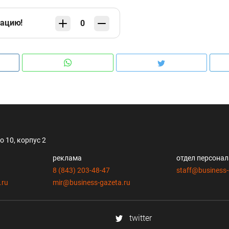
кацию!
0
 10, корпус 2
реклама
отдел персона
8 (843) 203-48-47
staff@business-
.ru
mir@business-gazeta.ru
twitter