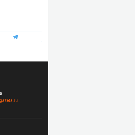
ла
gazeta.ru