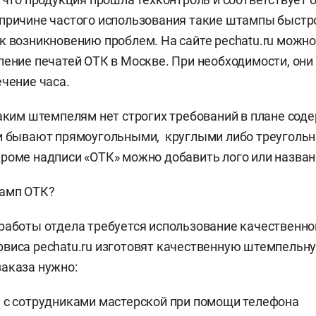
причине частого использования такие штампы быстро
к возникновению проблем. На сайте pechatu.ru можно
ление печатей ОТК в Москве. При необходимости, они
ечение часа.
таким штемпелям нет строгих требований в плане со
ни бывают прямоугольными, круглыми либо треуголь
роме надписи «ОТК» можно добавить лого или назван
тамп ОТК?
работы отдела требуется использование качественно
виса pechatu.ru изготовят качественную штемпельн
заказа нужно:
 с сотрудниками мастерской при помощи телефона