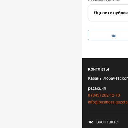
Оцените публи
контакты
Казань, Лобачевского
редакция
8 (843) 202-12-10
info@business-gazeta
вконтакте