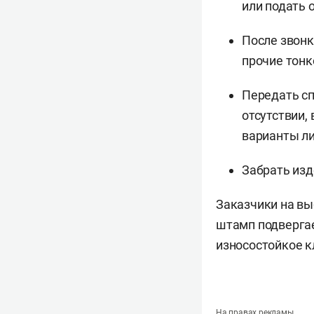
или подать 
После звонк
прочие тонк
Передать сп
отсутствии,
варианты ли
Забрать изд
Заказчики на вы
штамп подвергае
износостойкое к
На правах рекламы