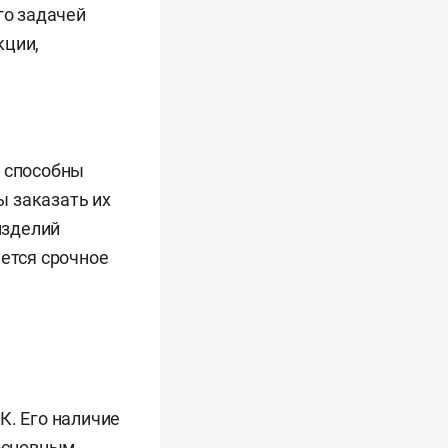
го задачей
кции,
е способны
ы заказать их
изделий
уется срочное
К. Его наличие
 основным