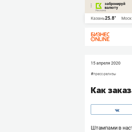
забронируй
валюту
25.8°
Казань
Моск
15 апреля 2020
#
пресс-релизы
Как зака
Штампами в наст