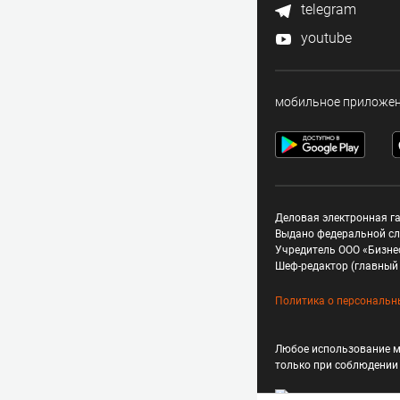
telegram
youtube
мобильное приложе
Деловая электронная га
Выдано федеральной сл
Учредитель ООО «Бизне
Шеф-редактор (главный 
Политика о персональн
Любое использование м
только при соблюдени