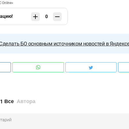
 Online»
кацию!
0
Сделать БО основным источником новостей в Яндекс
1
Все
Автора