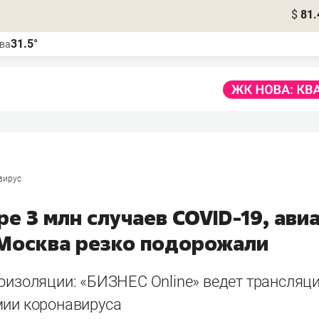
$
81.
31.5°
ва
вирус
ире 3 млн случаев COVID-19, ав
 Москва резко подорожали
моизоляции: «БИЗНЕС Online» ведет трансля
мии коронавируса