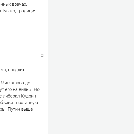
нных врачах,
. Благо, традиция
его, продлит
а Минздрава до
т его на вилы». Но
же либерал Кудрин
 объявит поэтапную
оры. Путин выше