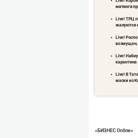
Live! Коро
митинги пр
Live! ТРЦ 
жалуются 
Live! Рос
возмущен, 
Live! Наби
карантина
Live! В Та
маски из К
«БИЗНЕС Online»