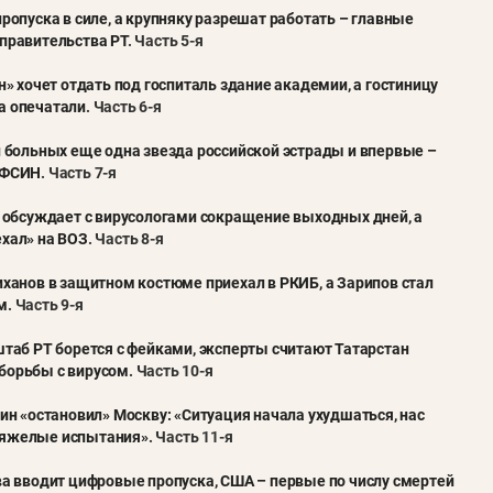
пропуска в силе, а крупняку разрешат работать – главные
правительства РТ
. Часть 5-я
ин» хочет отдать под госпиталь здание академии, а гостиницу
а опечатали
. Часть 6-я
и больных еще одна звезда российской эстрады и впервые –
 ФСИН
. Часть 7-я
н обсуждает с вирусологами сокращение выходных дней, а
хал» на ВОЗ
. Часть 8-я
иханов в защитном костюме приехал в РКИБ, а Зарипов стал
м
. Часть 9-я
штаб РТ борется с фейками, эксперты считают Татарстан
борьбы с вирусом
. Часть 10-я
нин «остановил» Москву: «Ситуация начала ухудшаться, нас
яжелые испытания»
. Часть 11-я
ва вводит цифровые пропуска, США – первые по числу смертей