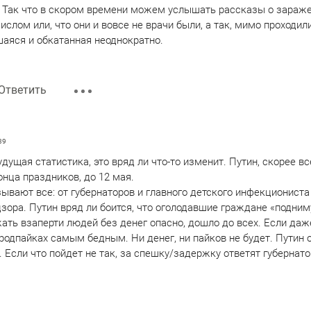
 Так что в скором времени можем услышать рассказы о зараже
слом или, что они и вовсе не врачи были, а так, мимо проходили
шаяся и обкатанная неоднократно.
Ответить
39
дущая статистика, это вряд ли что-то изменит. Путин, скорее вс
онца праздников, до 12 мая.
зывают все: от губернаторов и главного детского инфекционист
зора. Путин вряд ли боится, что оголодавшие граждане «подниму
жать взаперти людей без денег опасно, дошло до всех. Если да
продпайках самым бедным. Ни денег, ни пайков не будет. Путин
. Если что пойдет не так, за спешку/задержку ответят губернат