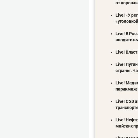
от коронав
Live! «У р
«уголовкой
Live! В Ро
вводить в
Live! Влас
Live! Пути
страны
.
Ча
Live! Медв
парикмахе
Live! С 20
транспорте
Live! Нефт
майских п