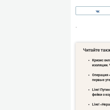
.
Читайте так
Кризис онл
изоляции
.
Операция «
первые ут
Live! Пути
фейки о к
Live! «Нер