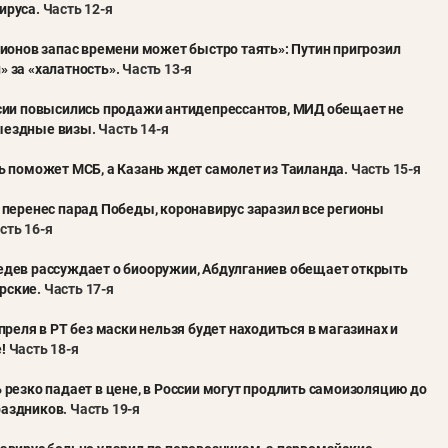
ируса
. Часть 12-я
егионов запас времени может быстро таять»: Путин пригрозил
» за «халатность»
. Часть 13-я
ссии повысились продажи антидепрессантов, МИД обещает не
ыездные визы
. Часть 14-я
ть поможет МСБ, а Казань ждет самолет из Таиланда
. Часть 15-я
н перенес парад Победы, коронавирус заразил все регионы
сть 16-я
едев рассуждает о биооружии, Абдулганиев обещает открыть
рские
. Часть 17-я
 апреля в РТ без маски нельзя будет находиться в магазинах и
!
Часть 18-я
ь резко падает в цене, в России могут продлить самоизоляцию до
раздников
. Часть 19-я