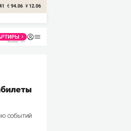
41
€
94.06
¥
12.06
иабилеты
цию событий