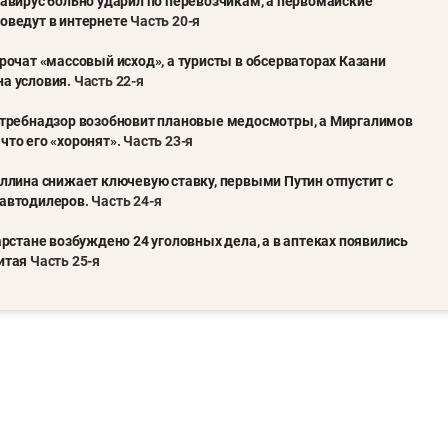
навирус больно ударил по перевозчикам, а первомайские
оведут в интернете
Часть 20-я
прочат «массовый исход», а туристы в обсерваторах Казани
на условия
.
Часть 22-я
потребнадзор возобновит плановые медосмотры, а Миргалимов
что его «хоронят»
.
Часть 23-я
уллина снижает ключевую ставку, первыми Путин отпустит с
 автодилеров
. Часть 24-я
тарстане возбуждено 24 уголовных дела, а в аптеках появились
итая
Часть 25-я