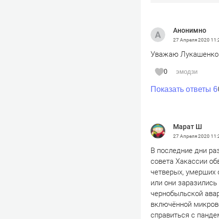
Анонимно
27 Апреля 2020
11:
Уважаю Лукашенко! 
0
эмодзи
Показать ответы 6
Марат Ш
27 Апреля 2020
11:
В последние дни ра
совета Хакассии об
четверых, умерших 
или они заразились 
чернобыльской авар
включённой микрово
справиться с панде