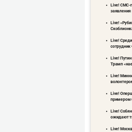
Live! СМС-
заявления 
Live! «Руб
Скоблионк
Live! Сред
сотрудник
Live! Пути
Трамп «нае
Live! Минн
волонтеро
Live! Опер
примером 
Live! Собя
ожидают т
Live! Моск