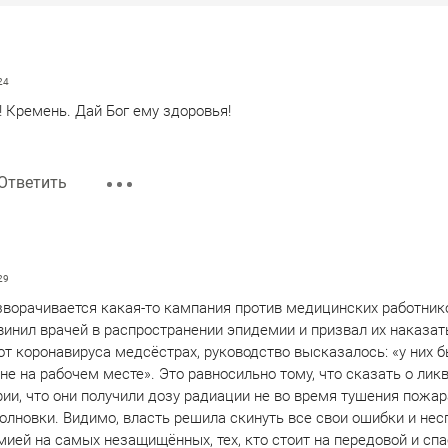
24
Кремень. Дай Бог ему здоровья!
Ответить
29
зворачивается какая-то кампания против медицинских работнико
винил врачей в распространении эпидемии и призвал их наказать
от коронавируса медсёстрах, руководство высказалось: «у них б
не на рабочем месте». Это равносильно тому, что сказать о лик
ии, что они получили дозу радиации не во время тушения пожара
лновки. Видимо, власть решила скинуть все свои ошибки и нес
мией на самых незащищённых, тех, кто стоит на передовой и сп