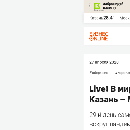
забронируй
валюту
28.4°
Казань
Моск
27 апреля 2020
#
#
общество
корона
Live! В м
Казань –
29-й день са
вокруг панде