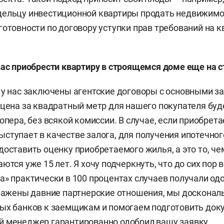
дельцу инвестиционной квартиры продать недвижимо
готовности по договору уступки прав требований на к
вас приобрести квартиру в строящемся доме еще на
с
 у нас заключены агентские договоры с основными 
 цена за квадратный метр для нашего покупателя буде
лопера, без всякой комиссии. В случае, если приобре
ступает в качестве залога, для получения ипотечног
доставить оценку приобретаемого жилья, а это то, ч
ются уже 15 лет. Я хочу подчеркнуть, что до сих пор 
а» практически в 100 процентах случаев получали од
алажены давние партнерские отношения, мы досконал
ых банков к заемщикам и помогаем подготовить док
 менеджер гарантированно одобрил вашу заявку.