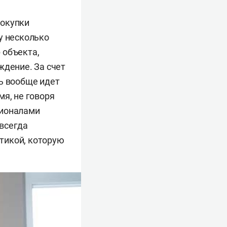
покупки
у несколько
 объекта,
ждение. За счет
ть вообще идет
мя, не говоря
сионалами
всегда
тикой, которую