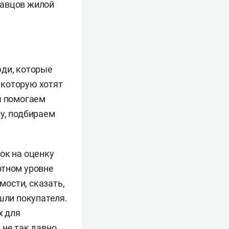
давцов жилой
юди, которые
 которую хотят
ы помогаем
у, подбираем
ок на оценку
ртном уровне
ости, сказать,
шли покупателя.
х для
 не так давно