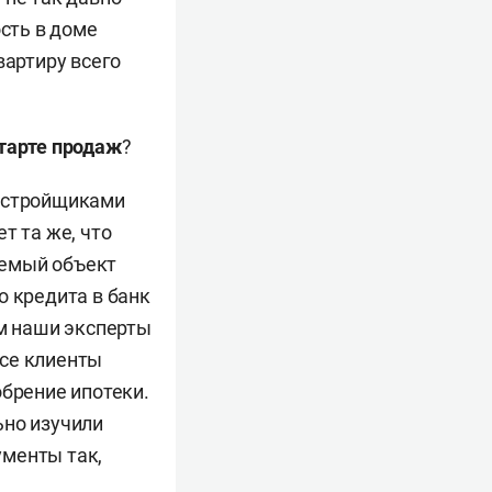
сть в доме
вартиру всего
тарте продаж
?
застройщиками
т та же, что
таемый объект
о кредита в банк
ем наши эксперты
все клиенты
обрение ипотеки.
ьно изучили
ументы так,