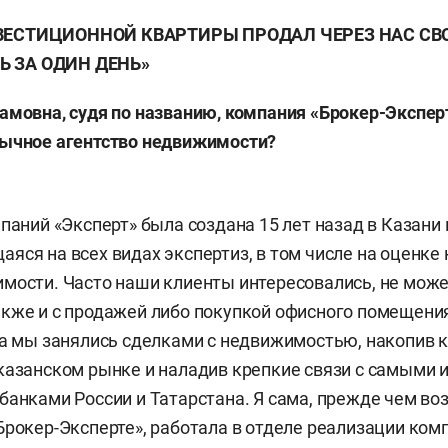
ВЕСТИЦИОННОЙ КВАРТИРЫ ПРОДАЛ ЧЕРЕЗ НАС СВ
Ь ЗА
ОДИН ДЕНЬ»
амовна, судя по
названию, компания «Брокер-Экспер
бычное агентство недвижимости?
мпаний «Эксперт» была создана 15 лет назад в Казани 
яся на всех видах экспертиз, в том числе на оценк
мости. Часто наши клиенты интересовались, не мож
кже и с продажей либо покупкой офисного помещения
да мы занялись сделками с недвижимостью, накопив 
казанском рынке и наладив крепкие связи с самыми
банками России и Татарстана. Я сама, прежде чем во
Брокер-Эксперте», работала в отделе реализации ком