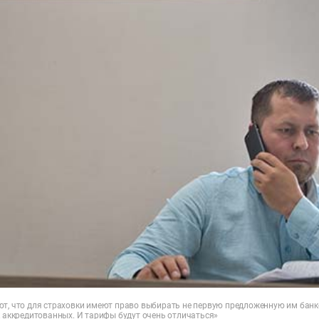
ют, что для страховки имеют право выбирать не первую предложенную им банко
к аккредитованных. И тарифы будут очень отличаться»