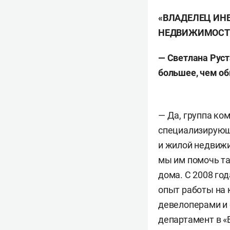
«ВЛАДЕЛЕЦ ИН
НЕДВИЖИМОСТ
—
Светлана Руст
большее, чем о
— Да, группа ко
специализирующа
и жилой недвижи
мы им помочь та
дома. С 2008 го
опыт работы на 
девелоперами и 
департамент в «