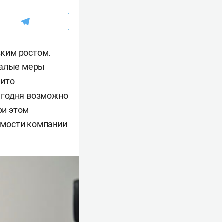
ким ростом.
валые меры
вито
сегодня возможно
ри этом
имости компании