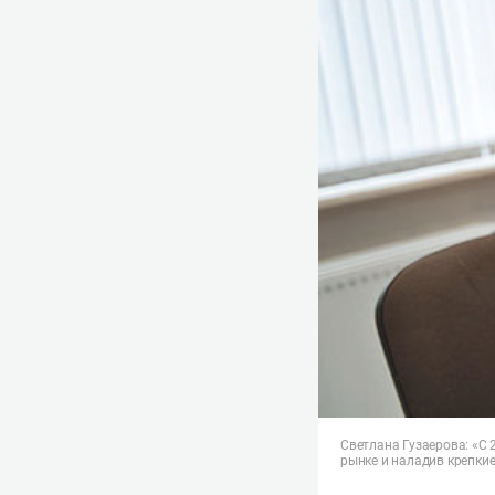
Светлана Гузаерова: «С
рынке и наладив крепки