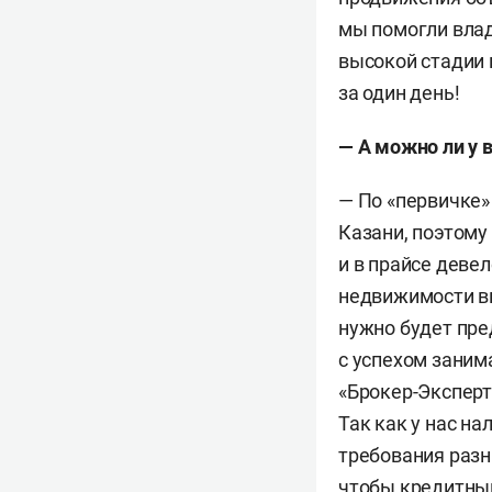
мы помогли вла
высокой стадии 
за один день!
— А можно ли у 
— По «первичке»
Казани, поэтому
и в прайсе деве
недвижимости вы
нужно будет пре
с успехом занима
«Брокер-Эксперт
Так как у нас н
требования разн
чтобы кредитный