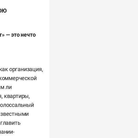
ОЮ
т»
— это нечто
как организация,
е коммерческой
ем ли
, квартиры,
колоссальный
 известными
зглавить
пании-