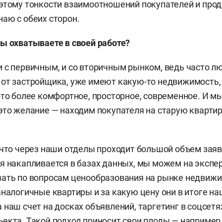
этому тонкости взаимоотношений покупателей и про
аю с обеих сторон.
ы охватываете в своей работе?
 с первичным, и со вторичным рынком, ведь часто л
от застройщика, уже имеют какую-то недвижимость,
-то более комфортное, просторное, современное. И м
это желание — находим покупателя на старую квартир
 что через наши отделы проходит большой объем заяв
я накапливается в базах данных, мы можем на экспе
ать по вопросам ценообразования на рынке недвижим
аналогичные квартиры и за какую цену они в итоге на
 наш счет на досках объявлений, таргетинг в соцсетя
екта. Такой подход приносит свои плоды — например,