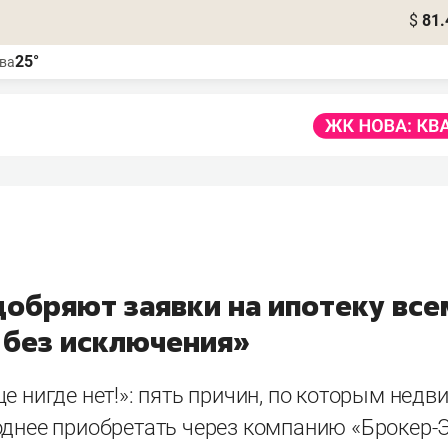
$
81.
25°
ва
добряют заявки на ипотеку вс
 без исключения»
е нигде нет!»: пять причин, по которым нед
однее приобретать через компанию «Брокер-