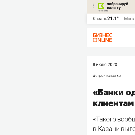
забронируй
валюту
21.1°
Казань
Моск
8 июня 2020
#
строительство
«Банки о
клиентам
«Такого вообщ
в Казани выг