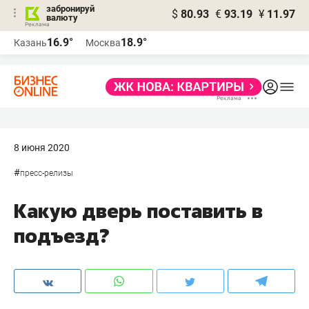
забронируй
$
80.93
€
93.19
¥
11.97
валюту
16.9°
18.9°
Казань
Москва
8 июня 2020
#
пресс-релизы
Какую дверь поставить в
подъезд?