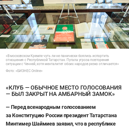
«В московском Кремле чуть ли не панически боялись испортить
отношения с Республикой Татарстан. Пугала угроза повторения
ситуации с Чечней, хотя менталитет обоих народов резко отличается»
Фото: «БИЗНЕС Online»
«КЛУБ — ОБЫЧНОЕ МЕСТО ГОЛОСОВАНИЯ
— БЫЛ ЗАКРЫТ НА АМБАРНЫЙ ЗАМОК»
— Перед всенародным голосованием
за Конституцию России президент Татарстана
Минтимер Шаймиев заявил, что в республике