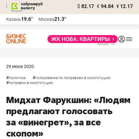
забронируй
$
82.17
€
94.84
¥
12.17
валюту
19.6°
21.3°
Казань
Москва
29 июня 2020
#
#
политика
голосование по поправкам в конституцию
#
поправки в конституцию
Мидхат Фарукшин: «Людям
предлагают голосовать
за «винегрет», за все
скопом»