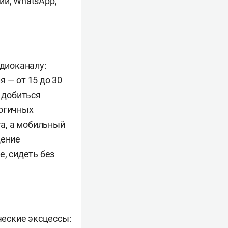
ии, WhatsApp,
адиоканалу:
 — от 15 до 30
о добиться
логичных
га, а мобильный
щение
е, сидеть без
ческие эксцессы: