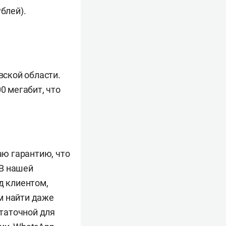
блей).
вской области.
0 мегабит, что
аю гарантию, что
 В нашей
д клиентом,
м найти даже
статочной для