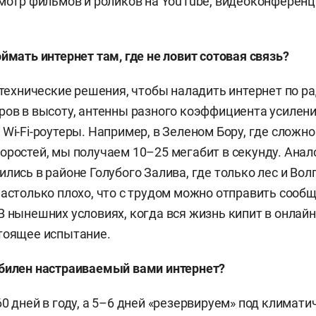
смотр фильмов и роликов на YouTube, видеоконференц
ймать интернет там, где не ловит сотовая связь?
е технические решения, чтобы наладить интернет по р
ров в высоту, антенны разного коэффициента усиления
 Wi-Fi-роутеры. Например, в Зеленом Бору, где сложн
оростей, мы получаем 10–25 мегабит в секунду. Ана
лись в районе Голубого Залива, где только лес и Вол
настолько плохо, что с трудом можно отправить сооб
В нынешних условиях, когда вся жизнь кипит в онлайн
тоящее испытание.
абилен настраиваемый вами интернет?
60 дней в году, а 5–6 дней «резервируем» под климати