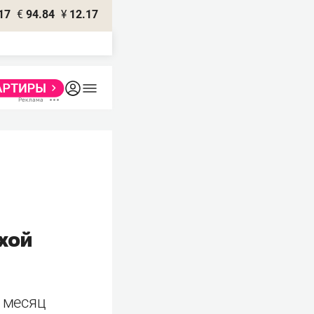
17
€
94.84
¥
12.17
хой
в месяц