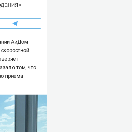
одания»
пании АйДом
: скоростной
заверяет
зал о том, что
во приема