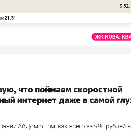
$
82.
21.3°
ва
рую, что поймаем скоростной
ный интернет даже в самой глу
ании АйДом о том, как всего за 990 рублей 