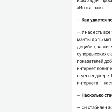
всех задач: про
«Инстаграм»…
— Как удается по
— У нас есть вс
мачты до 15 мет
децибел, разные
супервысоких ск
показателей доби
интернет ловит 
в мессенджере. 
интернета — нас
— Насколько ст
— Он стабилен 3