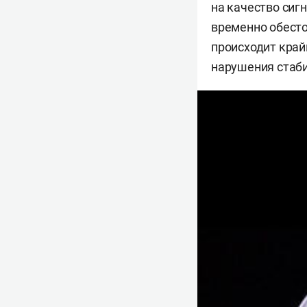
на качество сиг
временно обесто
происходит крайн
нарушения стаби