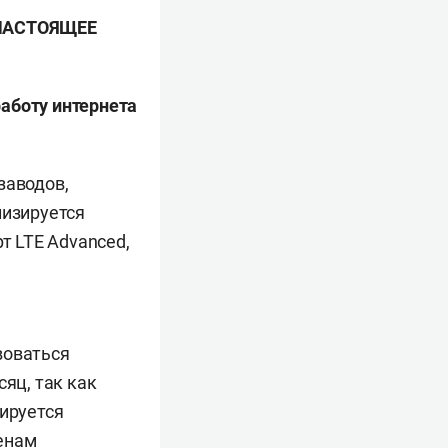
 НАСТОЯЩЕЕ
аботу интернета
заводов,
лизируется
т LTE Advanced,
воваться
яц, так как
ьируется
енам