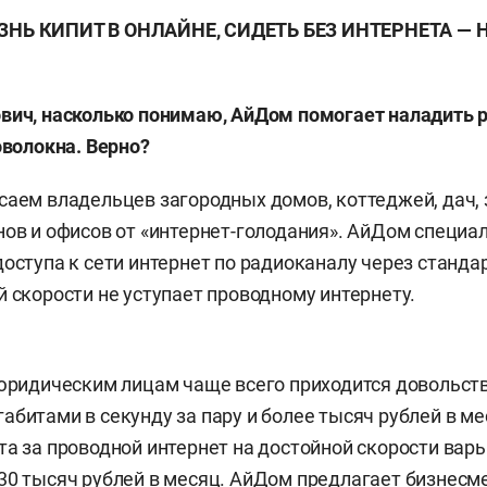
ЗНЬ КИПИТ В ОНЛАЙНЕ, СИДЕТЬ БЕЗ ИНТЕРНЕТА —
вич, насколько понимаю, АйДом помогает наладить р
оволокна. Верно?
саем владельцев загородных домов, коттеджей, дач, 
нов и офисов от «интернет-голодания». АйДом специа
доступа к сети интернет по радиоканалу через стандар
й скорости не уступает проводному интернету.
 юридическим лицам чаще всего приходится довольст
абитами в секунду за пару и более тысяч рублей в мес
та за проводной интернет на достойной скорости вар
30 тысяч рублей в месяц. АйДом предлагает бизнесм