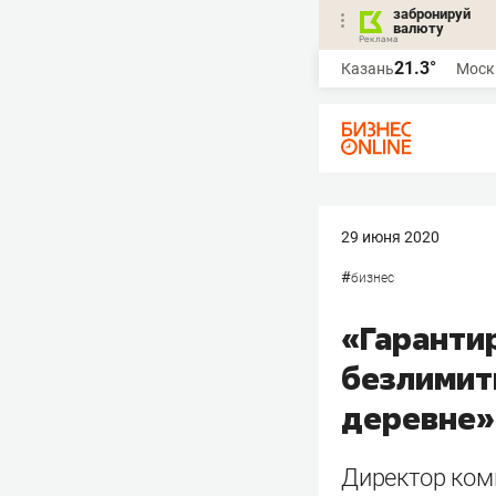
забронируй
валюту
21.3°
Казань
Моск
29 июня 2020
#
бизнес
«Гаранти
безлимит
деревне»
Директор комп