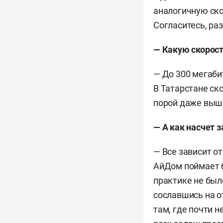
аналогичную ско
Согласитесь, ра
— Какую скорост
— До 300 мегабит
В Татарстане ско
порой даже выше
— А как насчет 
— Все зависит о
АйДом поймает б
практике не был
сославшись на о
там, где почти н