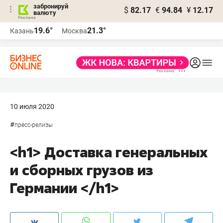
забронируй
$
82.17
€
94.84
¥
12.17
валюту
19.6°
21.3°
Казань
Москва
10 июля 2020
#
пресс-релизы
<h1> Доставка генеральных
и сборных грузов из
Германии </h1>