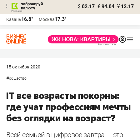
забронируй
$
82.17
€
94.84
¥
12.17
валюту
16.8°
17.3°
Казань
Москва
15 октября 2020
#
общество
IT все возрасты покорны:
где учат профессиям мечты
без оглядки на возраст?
Всей семьей в цифровое завтра — это