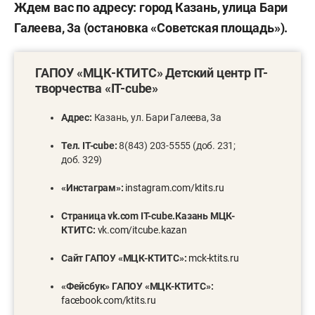
Ждем вас по адресу: город Казань, улица Бари
Галеева, 3а (остановка «Советская площадь»).
ГАПОУ «МЦК-КТИТС» Детский центр IT-
творчества «IT-cube»
Адрес:
Казань, ул. Бари Галеева, 3а
Тел. IT-cube:
8(843) 203-5555 (доб. 231;
доб. 329)
«Инстаграм»:
instagram.com/ktits.ru
Страница vk.com IT-cube.Казань МЦК-
КТИТС:
vk.com/itcube.kazan
Сайт ГАПОУ «МЦК-КТИТС»:
mck-ktits.ru
«Фейсбук» ГАПОУ «МЦК-КТИТС»:
facebook.com/ktits.ru