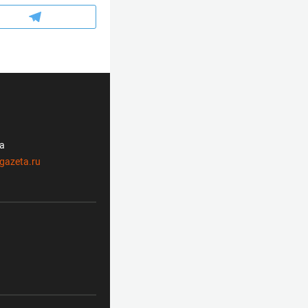
ла
gazeta.ru