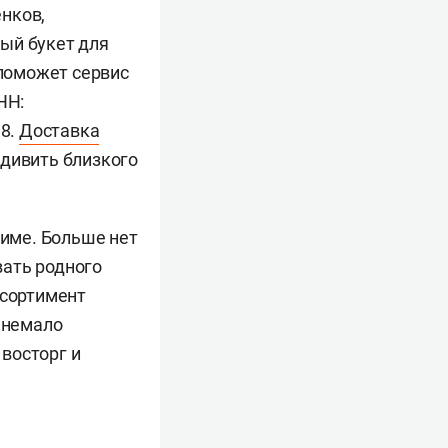
нков,
ый букет для
 поможет сервис
НН:
38.
Доставка
дивить близкого
жиме. Больше нет
вать родного
ссортимент
ь немало
восторг и