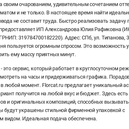
а своим очарованием, удивительным сочетанием отте
атом и не только. В настоящее время найти идеальн
повода не составит труда. Быстро реализовать задачу
уги предоставляет ИП Александрова Юлия Рафиковна (И
ГРНИП: 319784700182220). Адрес: СПб, ул. Типанова, 
ня пользуется огромным спросом. Это возможность у
рить ему массу приятных минут.
 - это сервис, который работает в круглосуточном ре
мотреть на часы и придерживаться графика. Порадо
в любой момент. Florcat.ru предлагает уникальный а
ариант получится на любой вкус и бюджет. Здесь ест
ов и оригинальных композиций, способных вызывать 
ы будут украшены стильной фирменной упаковкой с
м видом. Идеальная подача обеспечена.