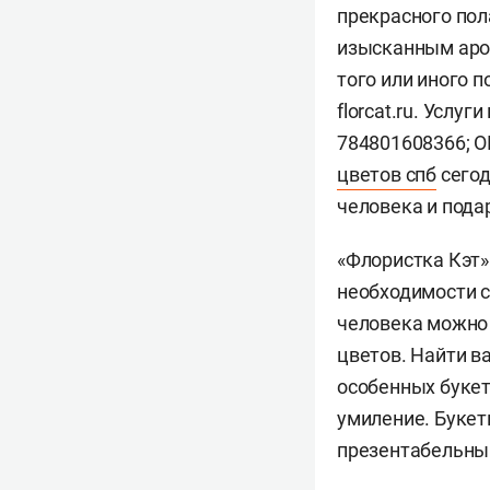
прекрасного пол
изысканным аром
того или иного 
florcat.ru. Усл
784801608366; О
цветов спб
сегод
человека и пода
«Флористка Кэт»
необходимости с
человека можно 
цветов. Найти в
особенных букет
умиление. Букет
презентабельны