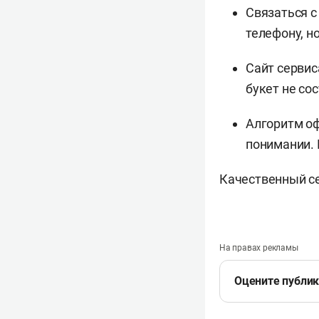
Связаться с
телефону, н
Сайт серви
букет не сос
Алгоритм оф
понимании. 
Качественный се
На правах рекламы
Оцените публи