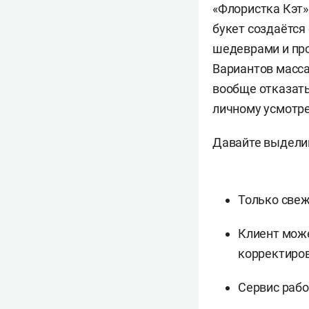
«Флористка Кэт»
букет создаётся
шедеврами и про
Вариантов масса
вообще отказать
личному усмотре
Давайте выделим
Только свеж
Клиент може
корректиров
Сервис рабо