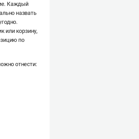
ние. Каждый
ально назвать
угодно.
к или корзину,
озицию по
можно отнести: