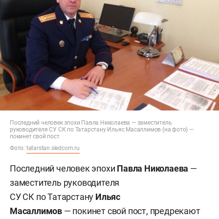
Последний человек эпохи Павла Николаева — заместитель
руководителя СУ СК по Татарстану Ильяс Масаллимов (на фото) —
покинет свой пост
Фото:
tatarstan.sledcom.ru
Последний человек эпохи
Павла Николаева
—
заместитель руководителя
СУ СК по Татарстану
Ильяс
Масаллимов
— покинет свой пост, предрекают