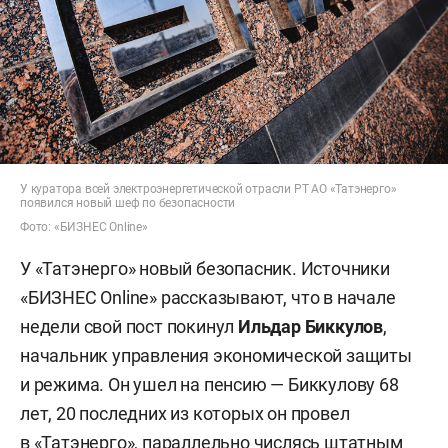
У куратора всей электроэнергетической отрасли РТ АО «Татэнерго»
появился новый шеф по безопасности
Фото: «БИЗНЕС Online»
У «Татэнерго» новый безопасник. Источники
«БИЗНЕС Online» рассказывают, что в начале
недели свой пост покинул
Ильдар Биккулов
,
начальник управления экономической защиты
и режима. Он ушел на пенсию — Биккулову 68
лет, 20 последних из которых он провел
в «Татэнерго», параллельно числясь штатным