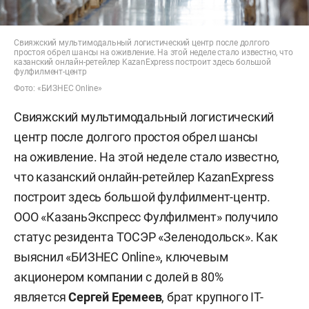
Свияжский мультимодальный логистический центр после долгого
простоя обрел шансы на оживление. На этой неделе стало известно, что
казанский онлайн-ретейлер KazanExpress построит здесь большой
фулфилмент-центр
Фото: «БИЗНЕС Online»
Свияжский мультимодальный логистический
центр после долгого простоя обрел шансы
на оживление. На этой неделе стало известно,
что казанский онлайн-ретейлер KazanExpress
построит здесь большой фулфилмент-центр.
ООО «КазаньЭкспресс Фулфилмент» получило
статус резидента ТОСЭР «Зеленодольск». Как
выяснил «БИЗНЕС Online», ключевым
акционером компании с долей в 80%
является
Сергей Еремеев
, брат крупного IT-