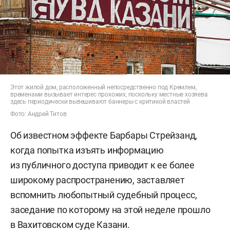
Этот жилой дом, расположенный непосредственно под Кремлем,
временами вызывает интерес прохожих, поскольку местные хозяева
здесь периодически вывешивают баннеры с критикой властей
Фото: Андрей Титов
Об известном эффекте Барбары Стрейзанд,
когда попытка изъять информацию
из публичного доступа приводит к ее более
широкому распространению, заставляет
вспомнить любопытный судебный процесс,
заседание по которому на этой неделе прошло
в Вахитовском суде Казани.