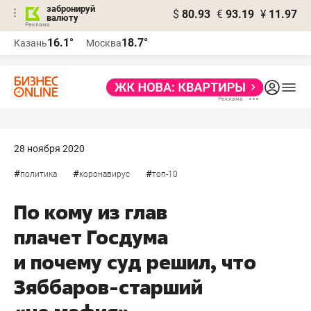
забронируй
$
80.93
€
93.19
¥
11.97
валюту
16.1°
18.7°
Казань
Москва
28 ноября 2020
#
#
#
политика
коронавирус
топ-10
По кому из глав
плачет Госдума
и почему суд решил, что
Зяббаров-старший