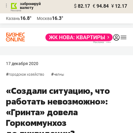
забронируй
$
82.17
€
94.84
¥
12.17
валюту
16.8°
16.3°
Казань
Москва
17 декабря 2020
#
#
городское хозяйство
челны
«Создали ситуацию, что
работать невозможно»:
«Гринта» довела
Горкоммунхоз