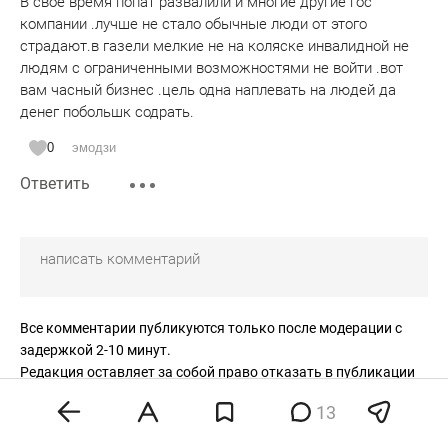
В свое время попат развалили и многие другие гос
компании .лучше не стало обычные люди от этого
страдают.в газели мелкие не на коляске инвалидной не
людям с ограниченными возможностями не войти .вот
вам часный бизнес .цель одна наплевать на людей да
денег побольшк содрать.
0
эмодзи
Ответить
Все комментарии публикуются только после модерации с
задержкой 2-10 минут.
Редакция оставляет за собой право отказать в публикации
вашего комментария.
13
Правила модерирования
.