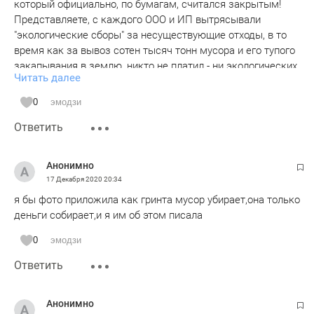
который официально, по бумагам, считался закрытым!
Представляете, с каждого ООО и ИП вытрясывали
"экологические сборы" за несуществующие отходы, в то
время как за вывоз сотен тысяч тонн мусора и его тупого
закапывания в землю, никто не платил - ни экологических
Читать далее
сборов. Да даже экономили на технологии захоронения! И
при этом со всех челнинцев, в составе тарифа все эти
0
эмодзи
сборы учитывались! То есть там столько уголовных дел
Ответить
должно было быть! Но на уровне города и региона все
"чики-пики". Только ода федеральная структура
возбудилась на явную противозаконную деятельность!
Анонимно
Ну и ныне немало "хвостов" - тот же скандал по кладбищу.
17 Декабря 2020
20:34
Насмешили слова, что "руководство города осознает..."!
я бы фото приложила как гринта мусор убирает,она только
Ага, так же как с аферой с большими автобусами, - городу
деньги собирает,и я им об этом писала
и поставщикам одни убытки, а бенефициарам....
0
эмодзи
Ответить
Анонимно