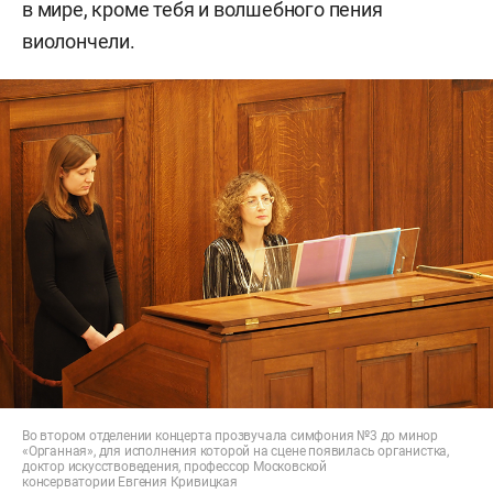
в мире, кроме тебя и волшебного пения
виолончели.
Во втором отделении концерта прозвучала симфония №3 до минор
«Органная», для исполнения которой на сцене появилась органистка,
доктор искусствоведения, профессор Московской
консерватории Евгения Кривицкая