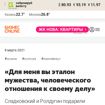
забронируй
$
80.93
€
93.19
¥
11.97
валюту
22.7°
26.8°
Казань
Москва
8 марта 2021
#
#
#
музыка
культура
коронавирус
«Для меня вы эталон
мужества, человеческого
отношения к своему делу»
Сладковский и Ролдугин подарили