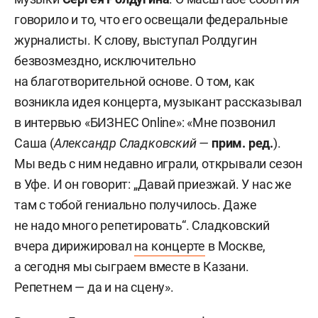
говорило и то, что его освещали федеральные
журналисты. К слову, выступал Ролдугин
безвозмездно, исключительно
на благотворительной основе. О том, как
возникла идея концерта, музыкант рассказывал
в интервью «БИЗНЕС Online»: «Мне позвонил
Саша (
Александр Сладковский
—
прим. ред
.
).
Мы ведь с ним недавно играли, открывали сезон
в Уфе. И он говорит: „Давай приезжай. У нас же
там с тобой гениально получилось. Даже
не надо много репетировать“. Сладковский
вчера дирижировал
на концерте
в Москве,
а сегодня мы сыграем вместе в Казани.
Репетнем — да и на сцену».