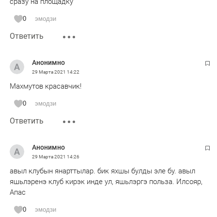
сразу на площадку
0
эмодзи
Ответить
Анонимно
29 Марта 2021
14:22
Махмутов красавчик!
0
эмодзи
Ответить
Анонимно
29 Марта 2021
14:26
авыл клубын янарттылар. бик яхшы булды эле бу. авыл
яшьлэренэ клуб кирэк инде ул, яшьлэргэ польза. Илсояр,
Апас
0
эмодзи