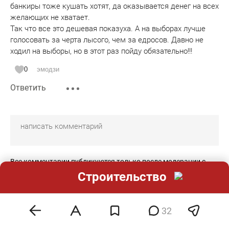
банкиры тоже кушать хотят, да оказывается денег на всех
желающих не хватает.
Так что все это дешевая показуха. А на выборах лучше
голосовать за черта лысого, чем за едросов. Давно не
ходил на выборы, но в этот раз пойду обязательно!!!
0
эмодзи
Ответить
Все комментарии публикуются только после модерации с
задержкой 2-10 минут.
Строительство
Редакция оставляет за собой право отказать в публикации
вашего комментария.
Правила модерирования
.
32