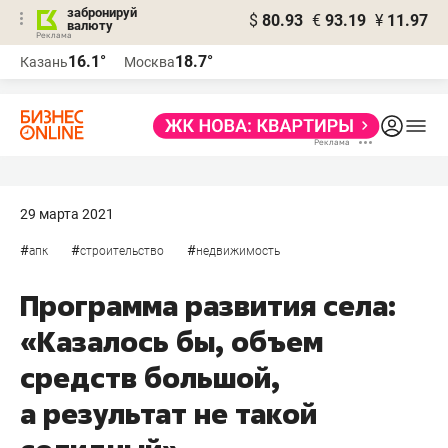
забронируй
$
80.93
€
93.19
¥
11.97
валюту
16.1°
18.7°
Казань
Москва
29 марта 2021
#
#
#
апк
строительство
недвижимость
Программа развития села:
«Казалось бы, объем
средств большой,
а результат не такой