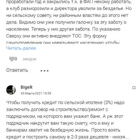
проработали год и закрылись т.к. в ФАП некому работать,
а клуб разморозили и директора уволили за безделье. Но
ни сельскому совету, ни районным властям до этого нет
дела. Видимо они уже получили галочку за эту заботу о
населении. Теперь у них другая забота. По указанию
Сверху они активно внедряют ТОС. Эту форму
самоуправления они навязывают населению что-бы
Читать далее
самим больше не тратиться на благоустройство села, а
взвалить эту обязанность на самих сельчан, в основном
0
эмодзи
пенсионеров, обложив их дополнительными поборами в
Ответить
виде самообложения. Вот так наша бессовестная власть
выполняет национальную программу по комплексному
развитию села.Как-то не хочется желать им в этом
BigeR
успехов.
30 Марта 2021
19:59
Чтобы получить кредит по сельской ипотеке (3%) надо
заключить договор на строительство/ремонт с
подрядчиком, на которого вам укажет банк. А уж этот
подрядчик накрутит вам такую смету, что и ему и
банкирам хватит на безбедную жизнь. Просто взять
кредит и построить самому в 2-3 раза дешевле - низзя...