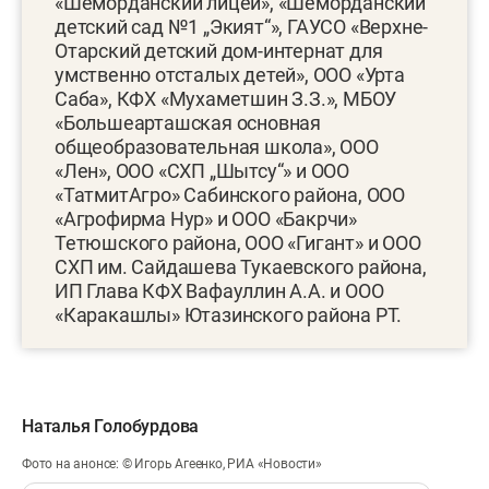
«Шеморданский лицей», «Шеморданский
детский сад №1 „Экият“», ГАУСО «Верхне-
Отарский детский дом-интернат для
умственно отсталых детей», ООО «Урта
Саба», КФХ «Мухаметшин З.З.», МБОУ
«Большеарташская основная
общеобразовательная школа», ООО
«Лен», ООО «СХП „Шытсу“» и ООО
«ТатмитАгро» Сабинского района, ООО
«Агрофирма Нур» и ООО «Бакрчи»
Тетюшского района, ООО «Гигант» и ООО
СХП им. Сайдашева Тукаевского района,
ИП Глава КФХ Вафауллин А.А. и ООО
«Каракашлы» Ютазинского района РТ.
Наталья Голобурдова
Фото на анонсе: © Игорь Агеенко, РИА «Новости»