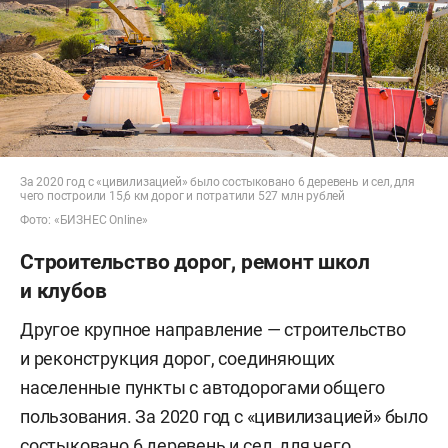
За 2020 год с «цивилизацией» было состыковано 6 деревень и сел, для
чего построили 15,6 км дорог и потратили 527 млн рублей
Фото: «БИЗНЕС Online»
Строительство дорог, ремонт школ
и клубов
Другое крупное направление — строительство
и реконструкция дорог, соединяющих
населенные пункты с автодорогами общего
пользования. За 2020 год с «цивилизацией» было
состыковано 6 деревень и сел, для чего