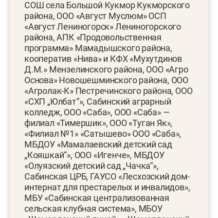
СОШ села Большой Кукмор Кукморского
района, ООО «Август Муслюм» ОСП
«Август Лениногорск» Лениногорского
района, АПК «Продовольственная
программа» Мамадышского района,
кооператив «Нива» и КФХ «Мухутдинов
Д.М.» Мензелинского района, ООО «Агро
Основа» Новошешминского района, ООО
«Агролак-К» Пестречинского района, ООО
«СХП „Юлбат“», Сабинский аграрный
колледж, ООО «Саба», ООО «Саба» —
филиал «Тимершик», ООО «Туган Як»,
«Филиал №1» «Сатышево» ООО «Саба»,
МБДОУ «Мамалаевский детский сад
„Кояшкай“», ООО «Игенче», МБДОУ
«Олуязский детский сад „Чачка“»,
Сабинская ЦРБ, ГАУСО «Лесхозский дом-
интернат для престарелых и инвалидов»,
МБУ «Сабинская централизованная
сельская клубная система», МБОУ