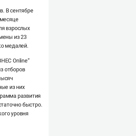
в. В сентябре
 месяце
ля взрослых
мены из 23
ко медалей.
НЕС Online“
из отборов
тысяч
ные из них
грамма развития
статочно быстро.
кого уровня