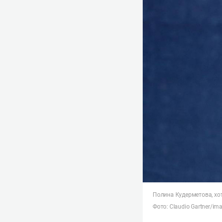
Полина Кудерметова, хо
Фото: Claudio Gartner/im