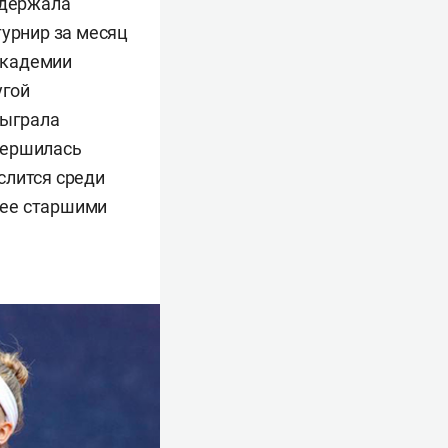
одержала
 турнир за месяц
 академии
угой
сыграла
авершилась
слится среди
олее старшими