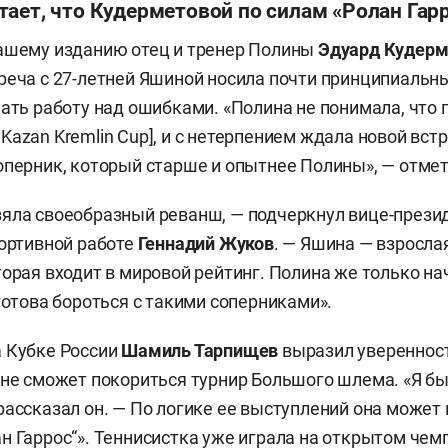
ает, что Кудерметовой по силам «Ролан Гар
нашему изданию отец и тренер Полины
Эдуард Кудерм
реча с 27-летней Яшиной носила почти принципиальны
лать работу над ошибками. «Полина не понимала, что 
Kazan Kremlin Cup], и с нетерпением ждала новой вст
оперник, который старше и опытнее Полины», — отме
яла своеобразный реванш, — подчеркнул вице-прези
портивной работе
Геннадий Жуков
. — Яшина — взросл
торая входит в мировой рейтинг. Полина же только на
готова бороться с такими соперниками».
 Кубке России
Шамиль Тарпищев
выразил уверенност
ине сможет покориться турнир Большого шлема. «Я б
рассказал он. — По логике ее выступлений она может
н Гаррос“». Теннисистка уже играла на открытом че