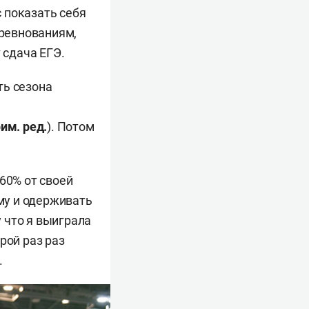
 показать себя
оревнованиям,
т сдача ЕГЭ.
ть сезона
им. ред.
). Потом
60% от своей
му и одерживать
 что я выиграла
рой раз раз
.