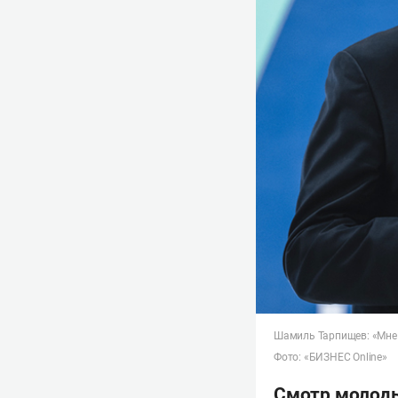
Шамиль Тарпищев: «Мне 
Фото: «БИЗНЕС Online»
Смотр молоды