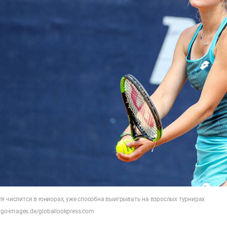
тя числится в юниорах, уже способна выигрывать на взрослых турнирах
ago-images.de/globallookpress.com