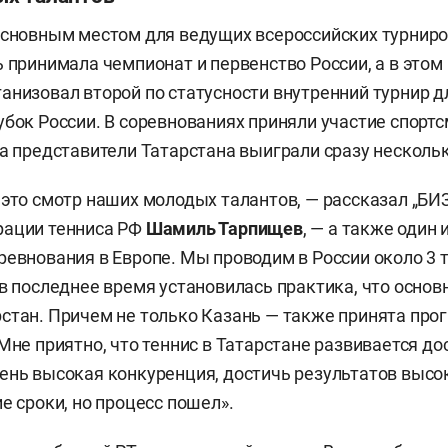
основным местом для ведущих всероссийских турниро
ь принимала чемпионат и первенство России, а в этом
анизовал второй по статусности внутренний турнир д
убок России. В соревнованиях приняли участие спортс
 а представители Татарстана выиграли сразу несколь
 это смотр наших молодых талантов, — рассказал „БИЗ
рации тенниса РФ
Шамиль Тарпищев
, — а также один 
ревнования в Европе. Мы проводим в России около 3 
 в последнее время установилась практика, что основ
стан. Причем не только Казань — также принята про
 Мне приятно, что теннис в Татарстане развивается до
ень высокая конкуренция, достичь результатов высо
е сроки, но процесс пошел».