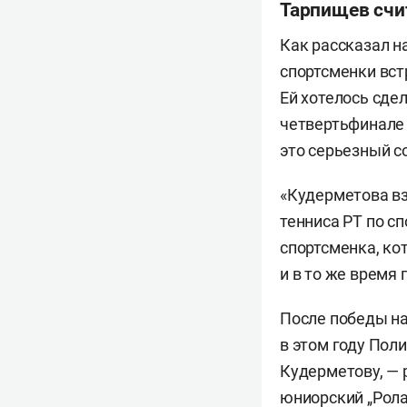
Тарпищев счит
Как рассказал 
спортсменки вст
Ей хотелось сде
четвертьфинале 
это серьезный с
«Кудерметова вз
тенниса РТ по с
спортсменка, ко
и в то же время 
После победы на
в этом году Пол
Кудерметову, — 
юниорский „Рола