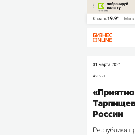
забронируй
валюту
19.9°
Казань
Моск
31 марта 2021
#
спорт
«Приятно,
Тарпищев
России
Республика п