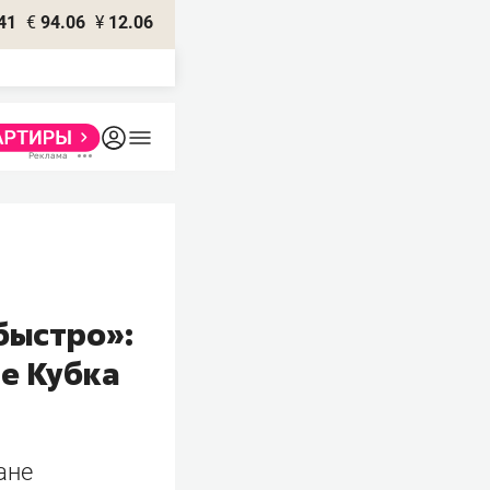
41
€
94.06
¥
12.06
 быстро»:
е Кубка
ане