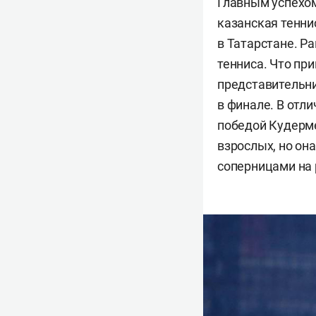
Главным успехом
казанская тенн
в Татарстане. Р
тенниса. Что пр
представительн
в финале. В отли
победой Кудерме
взрослых, но он
соперницами на 