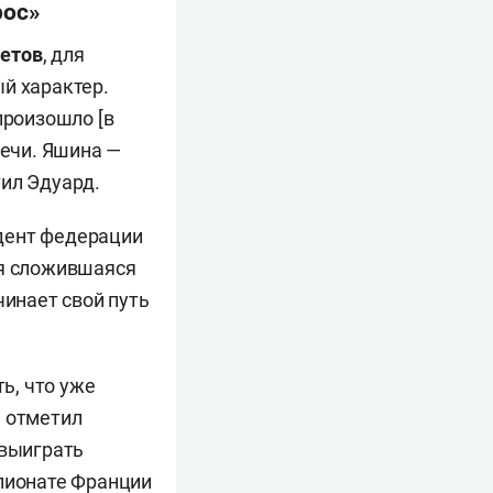
рос»
етов
, для
й характер.
произошло [в
речи. Яшина —
тил Эдуард.
дент федерации
ая сложившаяся
чинает свой путь
ь, что уже
ы отметил
 выиграть
мпионате Франции