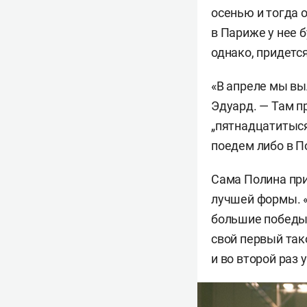
осенью и тогда 
в Париже у нее 
однако, придетс
«В апреле мы вы
Эдуард. — Там п
„пятнадцатитыся
поедем либо в П
Сама Полина при
лучшей формы. 
большие победы 
свой первый так
и во второй раз 