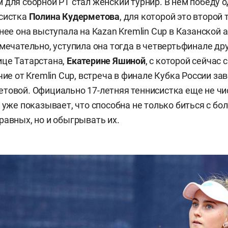
 для сборной РТ стал женский турнир. В нем победу 
исистка
Полина Кудерметова
, для которой это второй
анее она выступала на Kazan Kremlin Cup в Казанской
имечательно, уступила она тогда в четвертьфинале др
ице Татарстана,
Екатерине Яшиной
, с которой сейчас 
чие от Kremlin Cup, встреча в финале Кубка России з
товой. Официально 17-летняя теннисистка еще не чи
а уже показывает, что способна не только биться с б
равных, но и обыгрывать их.