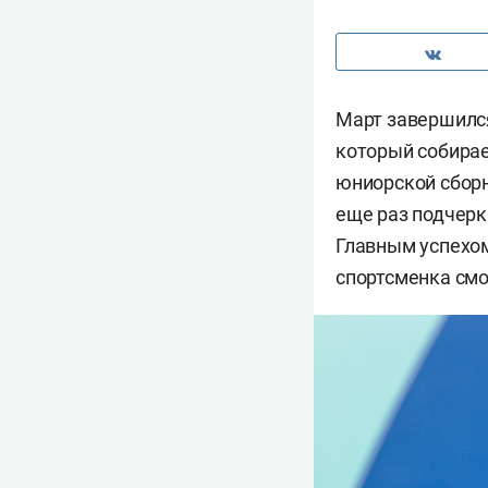
Март завершился
который собирае
юниорской сборн
еще раз подчерки
Главным успехом
спортсменка смо