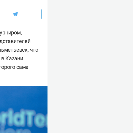
турниром,
едставителей
льметьевск, что
 в Казани.
торого сама