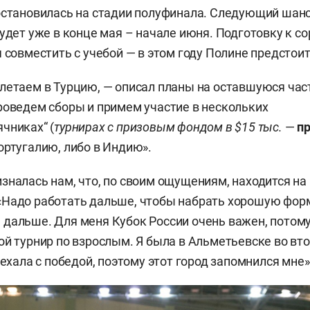
остановилась на стадии полуфинала. Следующий шанс
будет уже в конце мая – начале июня. Подготовку к с
я совместить с учебой — в этом году Полине предстои
летаем в Турцию, — описал планы на оставшуюся час
роведем сборы и примем участие в нескольких
чниках“ (
турнирах с призовым фондом в $15 тыс.
—
пр
ортугалию, либо в Индию».
зналась нам, что, по своим ощущениям, находится на 
«Надо работать дальше, чтобы набрать хорошую фор
дальше. Для меня Кубок России очень важен, потому
ой турнир по взрослым. Я была в Альметьевске во вто
уехала с победой, поэтому этот город запомнился мне»