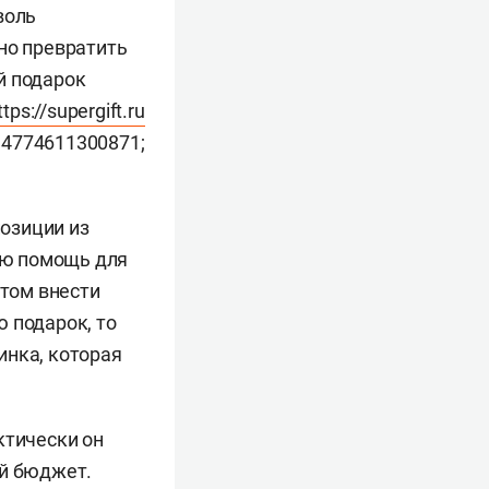
воль
но превратить
й подарок
ttps://supergift.ru
14774611300871;
озиции из
рую помощь для
этом внести
 подарок, то
инка, которая
ктически он
ой бюджет.