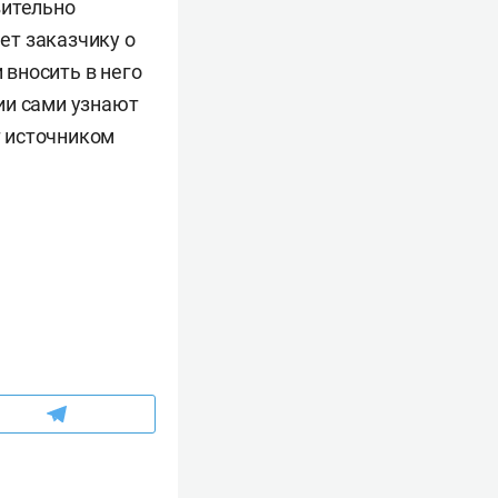
вительно
ет заказчику о
вносить в него
ии сами узнают
т источником