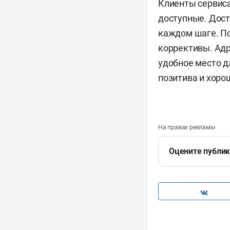
Клиенты сервиса
доступные. Дост
каждом шаге. По
коррективы. Адр
удобное место дл
позитива и хоро
На правах рекламы
Оцените публи