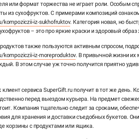
еля или формат торжества не играет роли. Особым с
ты из сухофруктов. С примерами композиций ознако
ru/kompoziczii-iz-sukhofruktov
. Категория новая, но быс
сухофруктов – это про яркие краски и здоровый образ
родуктов также пользуются активным спросом, подр
.ru/kompoziczii-iz-moreproduktov
. В привычной жизни их
ждый. В этом случае уж точно получится приятно удив
клиент сервиса SuperGift.ru получит в тот же день. 
дственно перед выездом курьера. На предмет свеже
тоит. Компания тщательно следит за сроками, обеспе
вия для хранения и доставки съедобных букетов. Они
е корзины с продуктами или ящика.