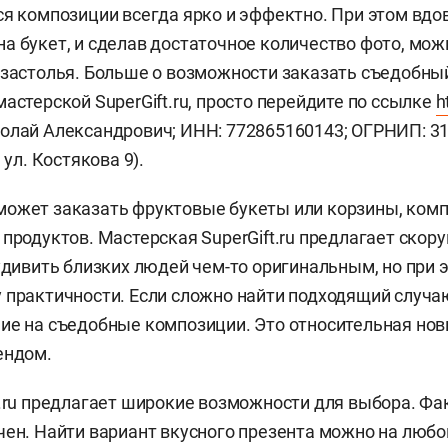
ся композиции всегда ярко и эффектно. При этом вдо
а букет, и сделав достаточное количество фото, мож
 застолья. Больше о возможности заказать съедобны
астерской SuperGift.ru, просто перейдите по ссылке
h
олай Александрович; ИНН: 772865160143; ОГРНИП: 3
 ул. Костякова 9).
ожет заказать фруктовые букеты или корзины, комп
 продуктов. Мастерская SuperGift.ru предлагает ско
 удивить близких людей чем-то оригинальным, но при 
 практичности. Если сложно найти подходящий случаю
ие на съедобные композиции. Это относительная нов
ендом.
t.ru предлагает широкие возможности для выбора. Фа
чен. Найти вариант вкусного презента можно на люб