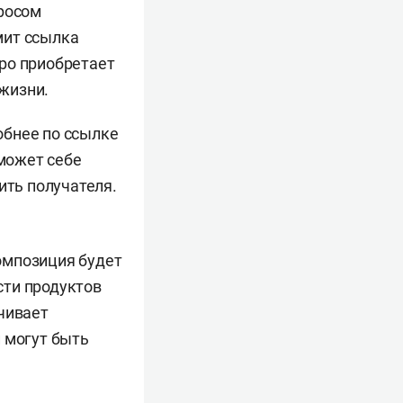
просом
мит ссылка
тро приобретает
 жизни.
обнее по ссылке
 может себе
ить получателя.
Композиция будет
сти продуктов
чивает
 могут быть