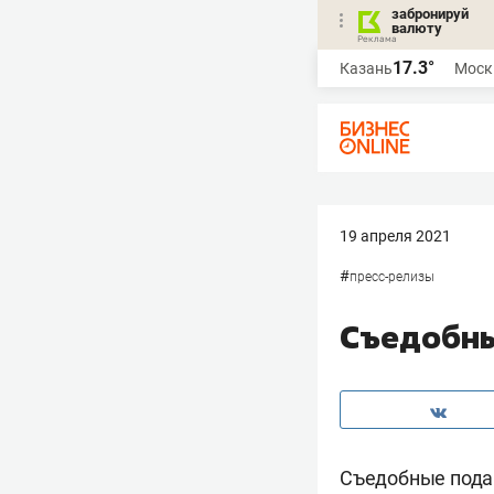
забронируй
валюту
17.3°
Казань
Моск
19 апреля 2021
#
пресс-релизы
Съедобны
Съедобные подар