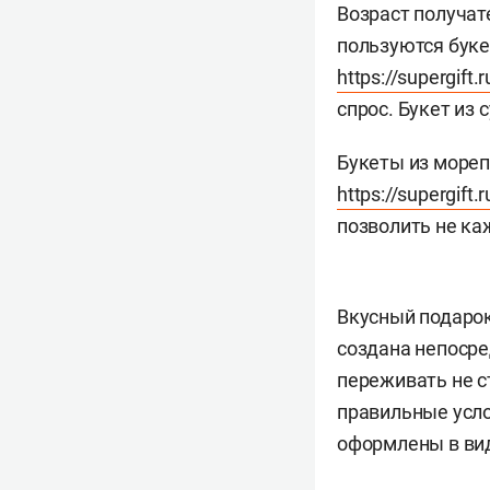
Возраст получат
пользуются буке
https://supergift.
спрос. Букет из 
Букеты из мореп
https://supergift
позволить не ка
Вкусный подарок 
создана непосре
переживать не с
правильные усло
оформлены в вид