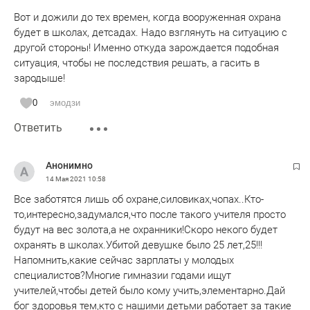
Вот и дожили до тех времен, когда вооруженная охрана
будет в школах, детсадах. Надо взглянуть на ситуацию с
другой стороны! Именно откуда зарождается подобная
ситуация, чтобы не последствия решать, а гасить в
зародыше!
0
эмодзи
Ответить
Анонимно
14 Мая 2021
10:58
Все заботятся лишь об охране,силовиках,чопах..Кто-
то,интересно,задумался,что после такого учителя просто
будут на вес золота,а не охранники!Скоро некого будет
охранять в школах.Убитой девушке было 25 лет,25!!!
Напомнить,какие сейчас зарплаты у молодых
специалистов?Многие гимназии годами ищут
учителей,чтобы детей было кому учить,элементарно.Дай
бог здоровья тем,кто с нашими детьми работает за такие