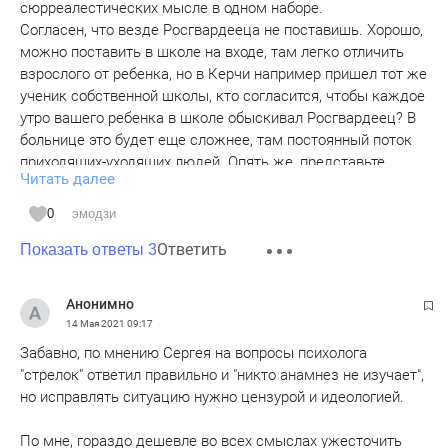
сюрреалестических мысле в одном наборе.
Согласен, что везде Росгвардееца не поставишь. Хорошо,
можно поставить в школе на входе, там легко отличить
взрослого от ребенка, но в Керчи например пришел тот же
ученик собственной школы, кто согласится, чтобы каждое
утро вашего ребенка в школе обыскивал Росгвардеец? В
больнице это будет еще сложнее, там постоянный поток
приходящих-уходящих людей. Опять же, представьте
Читать далее
подерутся на перемене два школьника, одно дело, что их
будет разнимать вахтер просто взрослый дядька, или это
0
эмодзи
будет бугай в бронежилете и со стволом? У нас и так в
Ответить
стране силовиков боятся, вы представляете, что у детей с
Показать ответы 3
психикой будет?
И да, если внутрь школы или детсада преступник не
Анонимно
зайдет, кто ему помешает совершить преступление за
14 Мая 2021
09:17
забором?
Забавно, по мнению Сергея на вопросы психолога
Поставили у нас рамки на входе в аэропорт, ну и что?
"стрелок" ответил правильно и "никто анамнез не изучает",
Видели эти очереди на входе? Нужно ли теперь заходить
но исправлять ситуацию нужно цензурой и идеологией.
на территорию?
Что касается повышения возраста, я бы поднял его до 21
По мне, гораздо дешевле во всех смыслах ужесточить
года, но вместе с призывным возрастом, возрастом