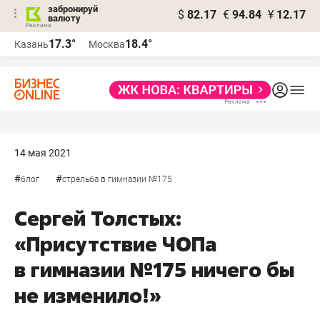
забронируй
$
82.17
€
94.84
¥
12.17
валюту
17.3°
18.4°
Казань
Москва
14 мая 2021
#
#
блог
стрельба в гимназии №175
Сергей Толстых:
«Присутствие ЧОПа
в гимназии №175 ничего бы
не изменило!»