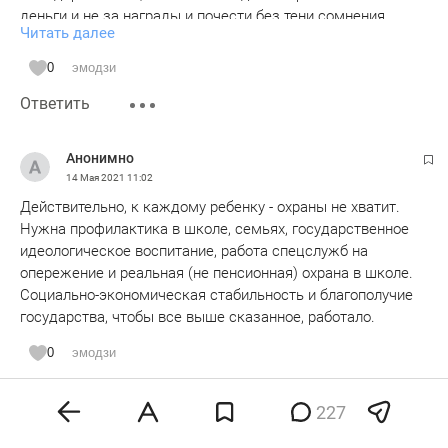
деньги и не за награды и почести без тени сомнения
Читать далее
бросается под пули,не имея никакой военной подготовки!
Если мы не успеваем воспитывать своих детей
0
эмодзи
дома,пусть их воспитывает школа...Не знаю,для кого
Ответить
такие люди рожают своих детей,но за воспитание моих
детей кроме меня никто ответственности не несет!!!
Отберите телефоны и заставьте
Анонимно
общаться...Конечно,ребенок же сразу станет
14 Мая 2021
11:02
добрым,отзывчивым и коммуникабельным...В очереди за
Действительно, к каждому ребенку - охраны не хватит.
спичками же тоже в 90 формировались самые лучшие
Нужна профилактика в школе, семьях, государственное
качества в человеке...Психологи нужны родителям
идеологическое воспитание, работа спецслужб на
сначала,а не детям,судя по всему...Ковид показал,что
опережение и реальная (не пенсионная) охрана в школе.
общество без армии проживет,а без медиков-Нет.Что еще
Социально-экономическая стабильность и благополучие
должно случиться,чтобы вернулась ценность учительства
государства, чтобы все выше сказанное, работало.
и воспитания...???
0
эмодзи
Ответить
227
Анонимно