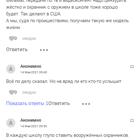
Фильмы, передачи по тв и видеоконтент надо цензурить
жёстко и охранник с оружием в школе тоже хорошо
будет. Так делают в США.
А мы, судя по проишествиям, получаем такую же модель
жизни.
0
эмодзи
Ответить
Анонимно
14 Мая 2021
09:40
Всё по делу сказал. Но на вряд ли его кто-то услышит
0
эмодзи
Ответить
Показать ответы 1
Анонимно
14 Мая 2021
09:50
В каждую школу глупо ставить вооружённых охранников.