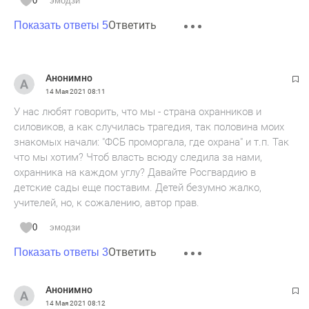
0
эмодзи
Ответить
Показать ответы 5
Анонимно
14 Мая 2021
08:11
У нас любят говорить, что мы - страна охранников и
силовиков, а как случилась трагедия, так половина моих
знакомых начали: "ФСБ проморгала, где охрана" и т.п. Так
что мы хотим? Чтоб власть всюду следила за нами,
охранника на каждом углу? Давайте Росгвардию в
детские сады еще поставим. Детей безумно жалко,
учителей, но, к сожалению, автор прав.
0
эмодзи
Ответить
Показать ответы 3
Анонимно
14 Мая 2021
08:12