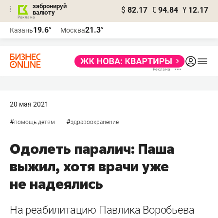
забронируй
$
82.17
€
94.84
¥
12.17
валюту
19.6°
21.3°
Казань
Москва
20 мая 2021
#
#
помощь детям
здравоохранение
Одолеть паралич: Паша
выжил, хотя врачи уже
не надеялись
На реабилитацию Павлика Воробьева