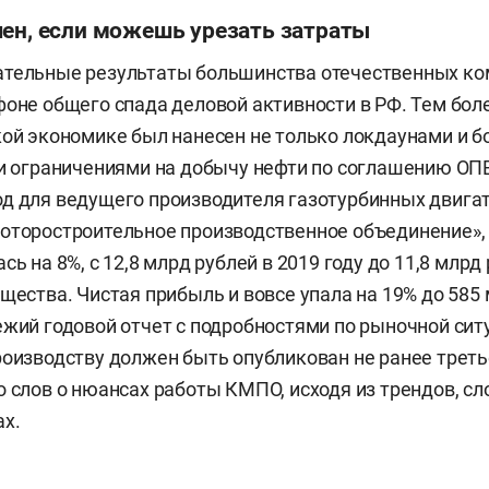
шен, если можешь урезать затраты
ательные результаты большинства отечественных к
фоне общего спада деловой активности в РФ. Тем боле
кой экономике был нанесен не только локдаунами и б
 и ограничениями на добычу нефти по соглашению ОП
д для ведущего производителя газотурбинных двигат
оторостроительное производственное объединение»,
сь на 8%, с 12,8 млрд рублей в 2019 году до 11,8 млрд
щества. Чистая прибыль и вовсе упала на 19% до 585 
ежий годовой отчет с подробностями по рыночной сит
роизводству должен быть опубликован не ранее трет
о слов о нюансах работы КМПО, исходя из трендов, с
ах.