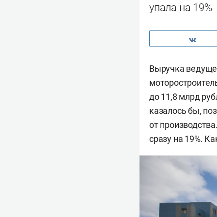
упала на 19%
Выручка ведущег
моторостроитель
до 11,8 млрд руб
казалось бы, п
от производства
сразу на 19%. К