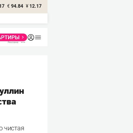
17
€
94.84
¥
12.17
уллин
ства
о чистая