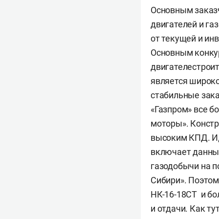
Основным заказ
двигателей и га
от текущей и ин
Основным конку
двигателестроит
является широко
стабильные зака
«Газпром» все б
моторы». Констр
высоким КПД. И,
включает данный
газодобычи на п
Сибири». Поэтом
НК-16-18СТ и бо
и отдачи. Как т