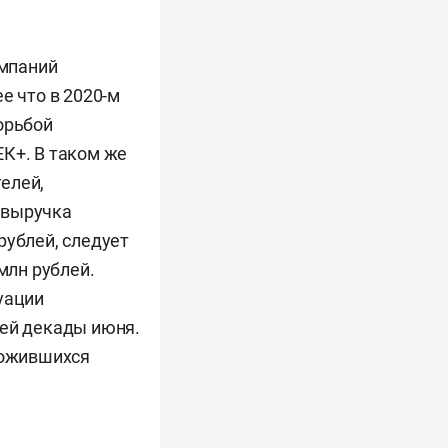
омпаний
е что в 2020-м
орьбой
ЕК+. В таком же
елей,
 выручка
 рублей, следует
млн рублей.
уации
ьей декады июня.
ложившихся