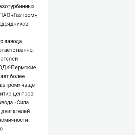
газотурбинных
ПАО «Газпром»,
одрядчиков.
о завода
ответственно,
гателей
 «ОДК-Пермские
ает более
Газпром» чаще
витие центров
овода «Сила
 двигателей
номичности
о