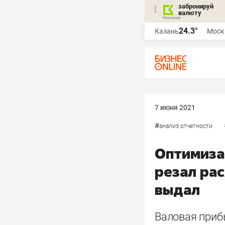
забронируй
валюту
24.3°
Казань
Моск
7 июня 2021
#
анализ отчетности
Оптимиза
резал ра
выдал
Валовая приб