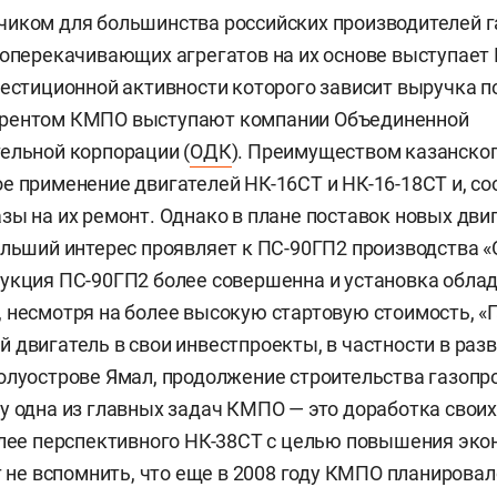
чиком для большинства российских производителей 
зоперекачивающих агрегатов на их основе выступает 
вестиционной активности которого зависит выручка п
рентом КМПО выступают компании Объединенной
ельной корпорации (
ОДК
). Преимуществом казанског
е применение двигателей НК-16СТ и НК-16-18СТ и, со
зы на их ремонт. Однако в плане поставок новых дви
ольший интерес проявляет к ПС-90ГП2 производства
укция ПС-90ГП2 более совершенна и установка облад
 несмотря на более высокую стартовую стоимость, «
 двигатель в свои инвестпроекты, в частности в раз
олуострове Ямал, продолжение строительства газопр
у одна из главных задач КМПО — это доработка своих
лее перспективного НК-38СТ с целью повышения эко
ут не вспомнить, что еще в 2008 году КМПО планировал