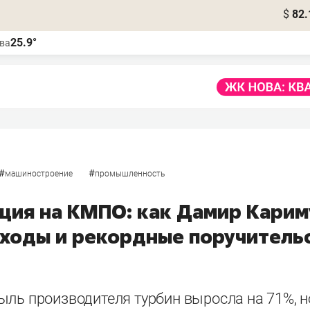
$
82.
25.9°
ва
#
#
машиностроение
промышленность
ция на КМПО: как Дамир Карим
сходы и рекордные поручитель
ыль производителя турбин выросла на 71%, н