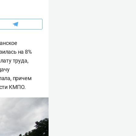
занское
зилась на 8%
лату труда,
дачу
пала, причем
ости КМПО.