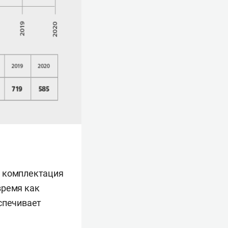
я комплектация
время как
спечивает