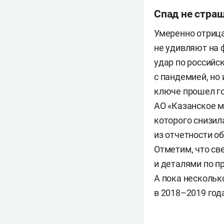
Спад не стра
Умеренно отриц
не удивляют на 
удар по российс
с пандемией, но
ключе прошел го
АО «Казанское м
которого снизила
из отчетности об
Отметим, что св
и деталями по п
А пока нескольк
в 2018–2019 год