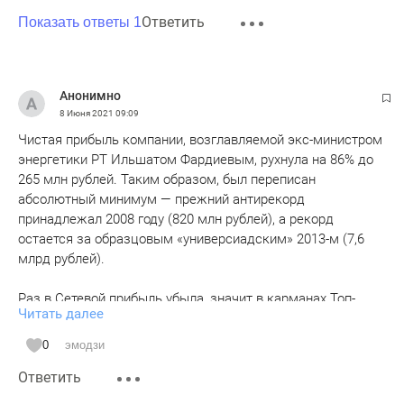
Ответить
Показать ответы 1
Анонимно
8 Июня 2021
09:09
Чистая прибыль компании, возглавляемой экс-министром
энергетики РТ Ильшатом Фардиевым, рухнула на 86% до
265 млн рублей. Таким образом, был переписан
абсолютный минимум — прежний антирекорд
принадлежал 2008 году (820 млн рублей), а рекорд
остается за образцовым «универсиадским» 2013-м (7,6
млрд рублей).
Раз в Сетевой прибыль убыла, значит в карманах Топ-
Читать далее
менеджеров Сетевой и у подрядчиков прибыло. По
графику в статьк БО хорошо видно, что средняя прибыль
0
эмодзи
составляет 5 млрд рублей в год, значит силовикам надо
Ответить
найти способ вернуть эти деньги с офшоров и Голландских
островов в доход государства, так как учредителем