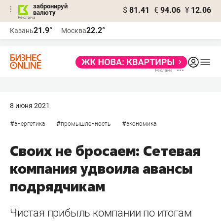
забронируй
$
81.41
€
94.06
¥
12.06
валюту
21.9°
22.2°
Казань
Москва
8 июня 2021
#
#
#
энергетика
промышленность
экономика
Своих не бросаем: Сетевая
компания удвоила авансы
подрядчикам
Чистая прибыль компании по итогам