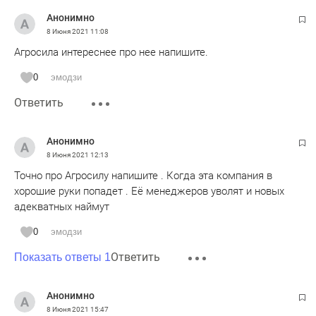
Сетевой является Минзем РТ, тут явное казнокрадство и
Анонимно
незаконный вывод средств с государственной компании в
8 Июня 2021
11:08
особо крупном размере.
Агросила интереснее про нее напишите.
0
эмодзи
Ответить
Анонимно
8 Июня 2021
12:13
Точно про Агросилу напишите . Когда эта компания в
хорошие руки попадет . Её менеджеров уволят и новых
адекватных наймут
0
эмодзи
Ответить
Показать ответы 1
Анонимно
8 Июня 2021
15:47