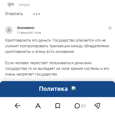
0
эмодзи
Ответить
Анонимно
17 Июня 2021
12:06
Криптовалюта это деньги. Государство опасается что не
сможет контролировать транзакции между обладателями
криптовалюты и этому есть основания.
Если человек перестаёт пользоваться деньгами
государства то он выпадает из поле зрения системы и это
очень напрягает государство.
Чему быть того не миновать.
Политика
0
эмодзи
Ответить
Показать ответы 1
61