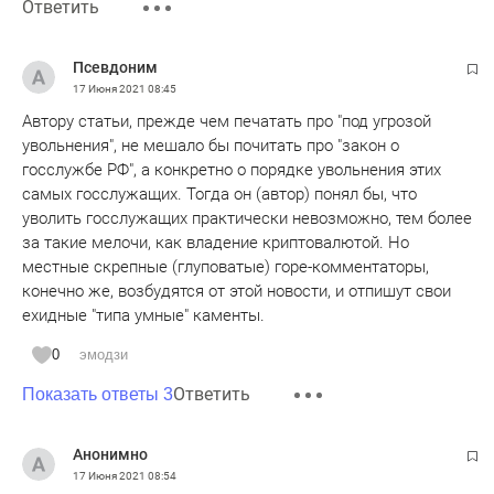
Ответить
Псевдоним
17 Июня 2021
08:45
Автору статьи, прежде чем печатать про "под угрозой
увольнения", не мешало бы почитать про "закон о
госслужбе РФ", а конкретно о порядке увольнения этих
самых госслужащих. Тогда он (автор) понял бы, что
уволить госслужащих практически невозможно, тем более
за такие мелочи, как владение криптовалютой. Но
местные скрепные (глуповатые) горе-комментаторы,
конечно же, возбудятся от этой новости, и отпишут свои
ехидные "типа умные" каменты.
0
эмодзи
Ответить
Показать ответы 3
Анонимно
17 Июня 2021
08:54