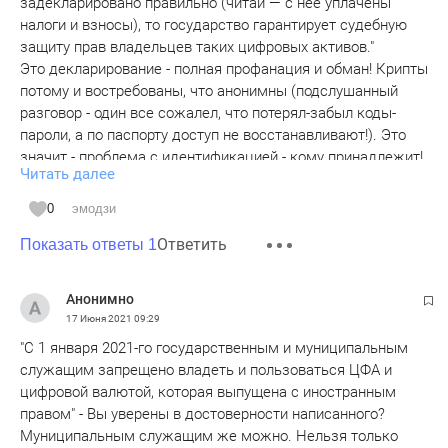
задекларировано правильно (читай — с нее уплачены
налоги и взносы), то государство гарантирует судебную
защиту прав владельцев таких цифровых активов."
Это декларирование - полная профанация и обман! Крипты
потому и востребованы, что анонимны (подслушанный
разговор - один все сожалел, что потерял-забыл коды-
пароли, а по паспорту доступ не восстанавливают!). Это
значит - проблема с идентификацией - кому принадлежит!
Читать далее
Нет никаких законных оснований признать крипту
собственностью чиновника или депутата или членов его
0
эмодзи
семьи, которую он обязан декларировать!
Ответить
То есть придумают незаконное обоснование, как
Показать ответы 1
"привязать" к конкретному человеку, но тогда это породит
такие возможности "подкинуть" неугодному или
Анонимно
конкуренту!
17 Июня 2021
09:29
"С 1 января 2021-го государственным и муниципальным
служащим запрещено владеть и пользоваться ЦФА и
цифровой валютой, которая выпущена с иностранным
правом" - Вы уверены в достоверности написанного?
Муниципальным служащим же можно. Нельзя только