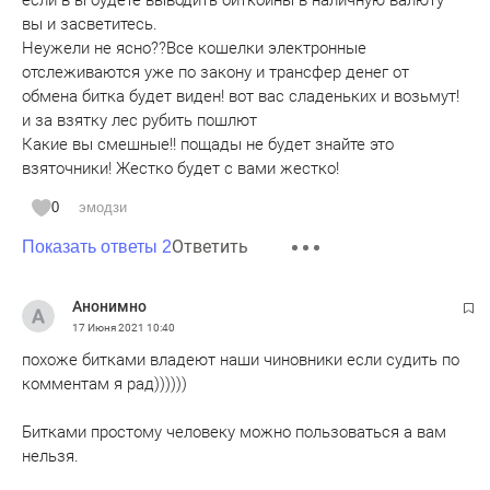
вы и засветитесь.
Неужели не ясно??Все кошелки электронные
отслеживаются уже по закону и трансфер денег от
обмена битка будет виден! вот вас сладеньких и возьмут!
и за взятку лес рубить пошлют
Какие вы смешные!! пощады не будет знайте это
взяточники! Жестко будет с вами жестко!
0
эмодзи
Ответить
Показать ответы 2
Анонимно
17 Июня 2021
10:40
похоже битками владеют наши чиновники если судить по
комментам я рад))))))
Битками простому человеку можно пользоваться а вам
нельзя.