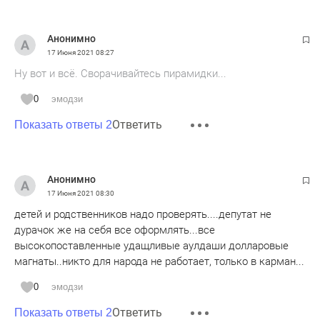
Анонимно
17 Июня 2021
08:27
Ну вот и всё. Сворачивайтесь пирамидки...
0
эмодзи
Ответить
Показать ответы 2
Анонимно
17 Июня 2021
08:30
детей и родственников надо проверять....депутат не
дурачок же на себя все оформлять...все
высокопоставленные удащливые аулдаши долларовые
магнаты..никто для народа не работает, только в карман...
0
эмодзи
Ответить
Показать ответы 2