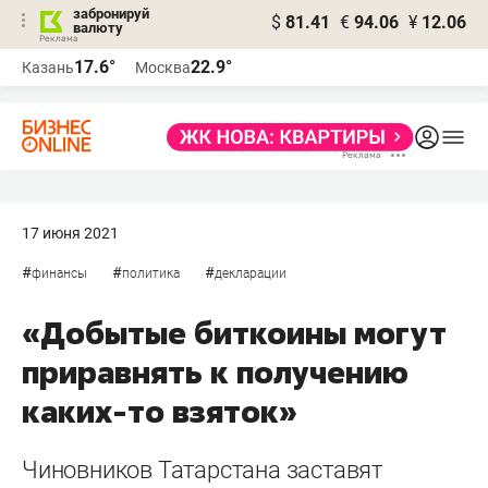
забронируй
$
81.41
€
94.06
¥
12.06
валюту
17.6°
22.9°
Казань
Москва
17 июня 2021
#
#
#
финансы
политика
декларации
«Добытые биткоины могут
приравнять к получению
каких-то взяток»
Чиновников Татарстана заставят