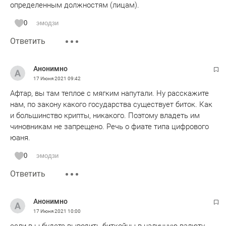
определенным должностям (лицам).
0
эмодзи
Ответить
Анонимно
17 Июня 2021
09:42
Афтар, вы там теплое с мягким напутали. Ну расскажите
нам, по закону какого государства существует биток. Как
и большинство крипты, никакого. Поэтому владеть им
чиновникам не запрещено. Речь о фиате типа цифрового
юаня.
0
эмодзи
Ответить
Анонимно
17 Июня 2021
10:00
если в ы будете выводить биткойны в наличную валюту