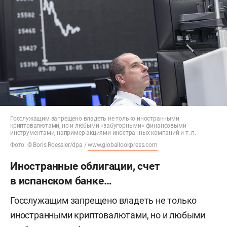
Госслужащим запрещено владеть не только иностранными
криптовалютами, но и любыми «забугорными» финансовыми
инструментами, например акциями иностранных компаний и т. п.
Фото: © Boris Roessler/dpa /
www.globallookpress.com
Иностранные облигации, счет
в испанском банке…
Госслужащим запрещено владеть не только
иностранными криптовалютами, но и любыми