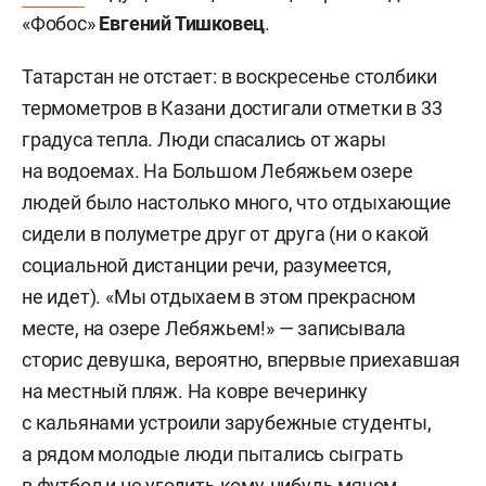
«Фобос»
Евгений Тишковец
.
Татарстан не отстает: в воскресенье столбики
термометров в Казани достигали отметки в 33
градуса тепла. Люди спасались от жары
на водоемах. На Большом Лебяжьем озере
людей было настолько много, что отдыхающие
сидели в полуметре друг от друга (ни о какой
социальной дистанции речи, разумеется,
не идет). «Мы отдыхаем в этом прекрасном
месте, на озере Лебяжьем!» — записывала
сторис девушка, вероятно, впервые приехавшая
на местный пляж. На ковре вечеринку
с кальянами устроили зарубежные студенты,
а рядом молодые люди пытались сыграть
в футбол и не угодить кому-нибудь мячом