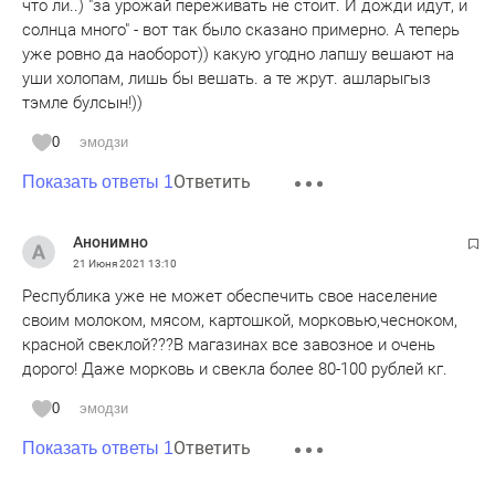
что ли..) "за урожай переживать не стоит. И дожди идут, и
солнца много" - вот так было сказано примерно. А теперь
уже ровно да наоборот)) какую угодно лапшу вешают на
уши холопам, лишь бы вешать. а те жрут. ашларыгыз
тэмле булсын!))
0
эмодзи
Ответить
Показать ответы 1
Анонимно
21 Июня 2021
13:10
Республика уже не может обеспечить свое население
своим молоком, мясом, картошкой, морковью,чесноком,
красной свеклой???В магазинах все завозное и очень
дорого! Даже морковь и свекла более 80-100 рублей кг.
0
эмодзи
Ответить
Показать ответы 1