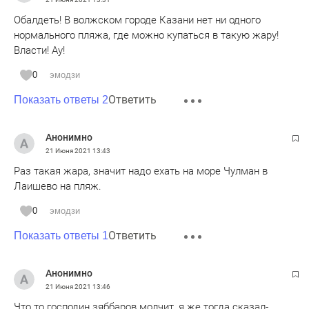
Обалдеть! В волжском городе Казани нет ни одного
нормального пляжа, где можно купаться в такую жару!
Власти! Ау!
0
эмодзи
Ответить
Показать ответы 2
Анонимно
21 Июня 2021
13:43
Раз такая жара, значит надо ехать на море Чулман в
Лаишево на пляж.
0
эмодзи
Ответить
Показать ответы 1
Анонимно
21 Июня 2021
13:46
Что то господин зяббаров молчит, я же тогда сказал-