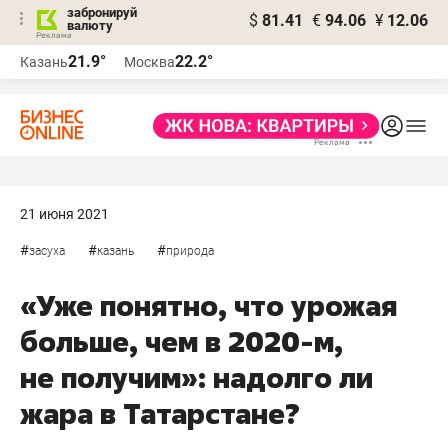
забронируй
$
81.41
€
94.06
¥
12.06
валюту
21.9°
22.2°
Казань
Москва
21 июня 2021
#
#
#
засуха
казань
природа
«Уже понятно, что урожая
больше, чем в 2020-м,
не получим»: надолго ли
жара в Татарстане?