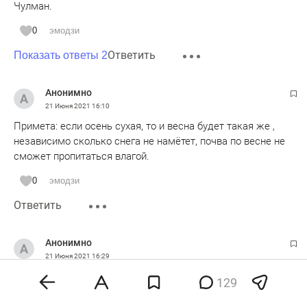
Чулман.
0
эмодзи
Ответить
Показать ответы 2
Анонимно
21 Июня 2021
16:10
Примета: если осень сухая, то и весна будет такая же ,
независимо сколько снега не намётет, почва по весне не
сможет пропитаться влагой.
0
эмодзи
Ответить
Анонимно
21 Июня 2021
16:29
Стыдоба конечно за такие пляжи в Казани. Пляж , а
129
купаться нельзя, ведь за это должен кто то овечять.