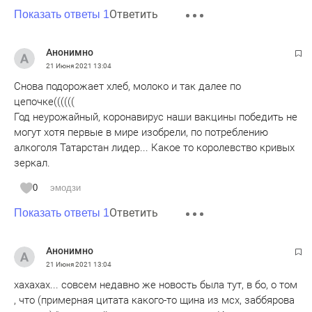
Ответить
Показать ответы 1
Анонимно
21 Июня 2021
13:04
Снова подорожает хлеб, молоко и так далее по
цепочке((((((
Год неурожайный, коронавирус наши вакцины победить не
могут хотя первые в мире изобрели, по потреблению
алкоголя Татарстан лидер... Какое то королевство кривых
зеркал.
0
эмодзи
Ответить
Показать ответы 1
Анонимно
21 Июня 2021
13:04
хахахах... совсем недавно же новость была тут, в бо, о том
, что (примерная цитата какого-то щина из мсх, заббярова