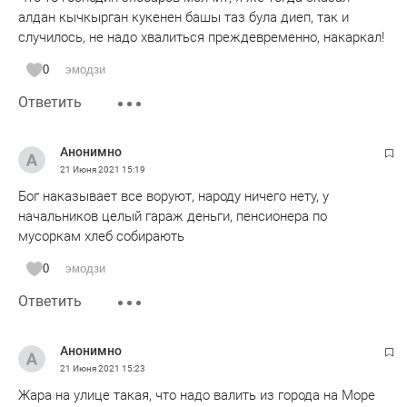
алдан кычкырган кукенен башы таз була диеп, так и
случилось, не надо хвалиться преждевременно, накаркал!
0
эмодзи
Ответить
Анонимно
21 Июня 2021
15:19
Бог наказывает все воруют, народу ничего нету, у
начальников целый гараж деньги, пенсионера по
мусоркам хлеб собирають
0
эмодзи
Ответить
Анонимно
21 Июня 2021
15:23
Жара на улице такая, что надо валить из города на Море