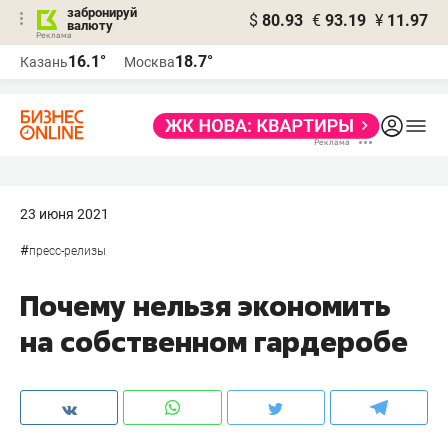
забронируй
$
80.93
€
93.19
¥
11.97
валюту
16.1°
18.7°
Казань
Москва
23 июня 2021
#
пресс-релизы
Почему нельзя экономить
на собственном гардеробе