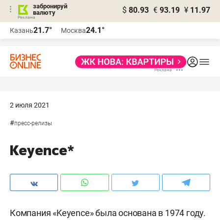
забронируй
$
80.93
€
93.19
¥
11.97
валюту
21.7°
24.1°
Казань
Москва
2 июля 2021
#
пресс-релизы
Keyence*
Компания «Keyence» была основана в 1974 году.