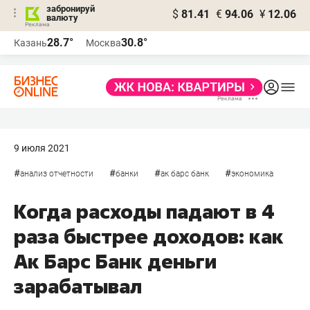
забронируй
$
81.41
€
94.06
¥
12.06
валюту
28.7°
30.8°
Казань
Москва
9 июля 2021
#
#
#
#
анализ отчетности
банки
ак барс банк
экономика
Когда расходы падают в 4
раза быстрее доходов: как
Ак Барс Банк деньги
зарабатывал