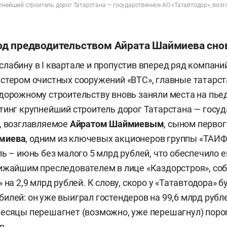
упнейший строитель дорог Татарстана — государственное АО «Татавтодор», воз
д предводительством Айрата Шаймиева снов
лабину в I квартале и пропустив вперед ряд компаний
стером очистных сооружений «ВТС», главные татарс
дорожному строительству вновь заняли места на пье
тинг крупнейший строитель дорог Татарстана — госу
, возглавляемое
Айратом Шаймиевым
, сыном перво
миева
, одним из ключевых акционеров группы «ТАИФ
ль – июнь без малого 5 млрд рублей, что обеспечило
ижайшим преследователем в лице «Каздорстроя», со
 на 2,9 млрд рублей. К слову, скоро у «Татавтодора» б
илей: он уже выиграл гостендеров на 99,6 млрд рубл
есяцы перешагнет (возможно, уже перешагнул) поро
в.