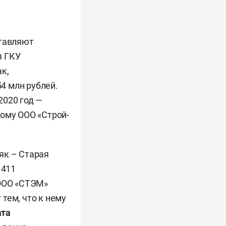
ставляют
я ГКУ
ак,
4 млн рублей.
2020 год —
кому ООО «Строй-
як – Старая
 411
ООО «СТЭМ»
тем, что к нему
та