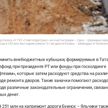
досталось от ГКУ «Главтатдортранс» на участок Шадки – Сауш – Шармаши кор
 Еще в 242 млн был оценен ремонт 5,1 км дороги Казань – Шемордан в Тюлячин
помнить внебюджетные кубышки, формируемые в Тата
лфонд при президенте РТ или
фонды
при госхолдинге
техим», которые затем расходуют средства на разл
де ремонта дворов. Такие заначки помогают расход
ходя различные законодательные ограничения, связа
ых денег.
 251 млн на капремонт дороги Буинск – Яльчики так