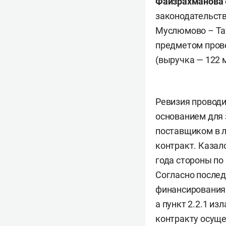
Файзрахманова
законодательств
Муслюмово – Тат
предметом прове
(выручка — 122 
Ревизия проводи
основанием для
поставщиком в л
контракт. Казало
года стороны по
Согласно послед
финансирования
а пункт 2.2.1 и
контракту осуще