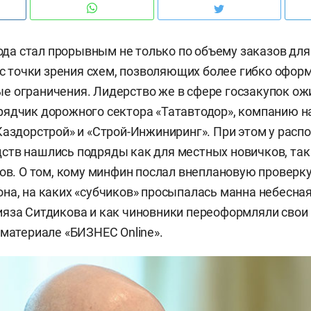
 года стал прорывным не только по объему заказов дл
и с точки зрения схем, позволяющих более гибко офор
 ограничения. Лидерство же в сфере госзакупок ож
ядчик дорожного сектора «Татавтодор», компанию н
Каздорстрой» и «Строй-Инжиниринг». При этом у расп
тв нашлись подряды как для местных новичков, так 
нов. О том, кому минфин послал внеплановую проверк
на, на каких «субчиков» просыпалась манна небесная,
яза Ситдикова и как чиновники переоформляли свои
 материале «БИЗНЕС Online».