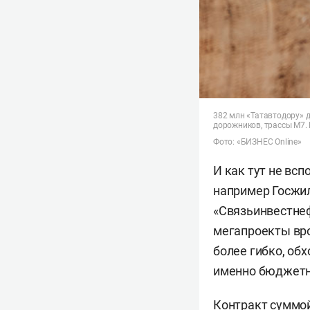
382 млн «Татавтодору» 
дорожников, трассы М7.
Фото: «БИЗНЕС Online»
И как тут не вс
например Госжи
«Связьинвестнеф
мегапроекты вро
более гибко, об
именно бюджетн
Контракт суммой