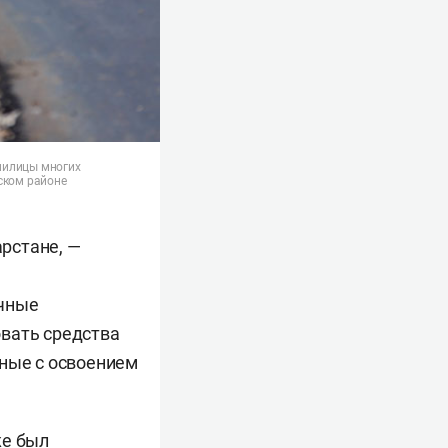
милицы многих
ском районе
рстане, —
ичные
овать средства
нные с освоением
же был