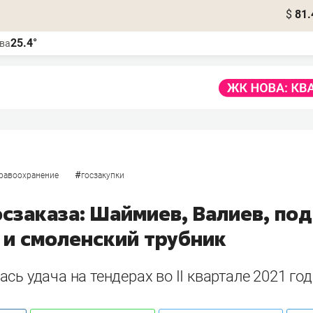
$
81.
25.4°
ва
#
равоохранение
госзакупки
осзаказа: Шаймиев, Валиев, по
 и смоленский трубник
сь удача на тендерах во II квартале 2021 го