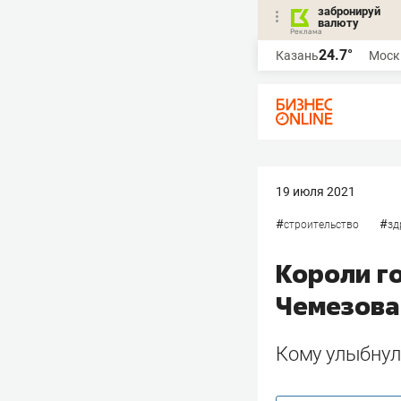
забронируй
валюту
24.7°
Казань
Моск
19 июля 2021
#
#
строительство
зд
Короли г
Чемезова
Кому улыбнула