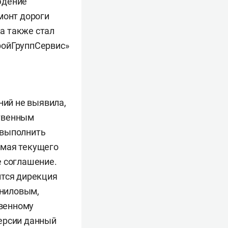
юдение
монт дороги
а также стал
ройГруппСервис»
ний не выявила,
ственным
 выполнить
6 мая текущего
е соглашение.
ится дирекция
аниловым,
твенному
версии данный