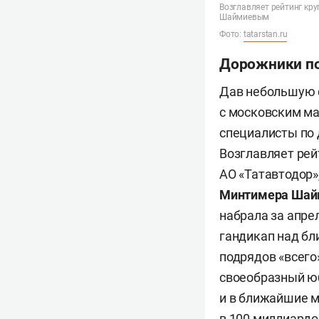
Возглавляет рейтинг кр
Шаймиевым
Фото:
tatarstan.ru
Дорожники по
Дав небольшую с
с московским ма
специалисты по 
Возглавляет рей
АО «Татавтодор»
Минтимера Шай
набрала за апре
гандикап над бл
подрядов «всего»
своеобразный юб
и в ближайшие м
в 100 миллиардо