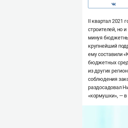
II квартал 2021
строителей, но 
минуя бюджетные
крупнейший подр
ему составили «
бюджетных средс
из других регио
соблюдения зако
раздосадовал Ни
«кормушки», — в