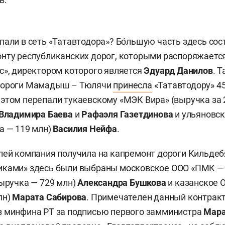
пали в сеть «Татавтодора»? Бо́льшую часть здесь со
нту республиканских дорог, которыми распоряжаетс
с», директором которого является
Эдуард Данилов
. Т
дороги Мамадыш – Тюлячи
принесла
«Татавтодору» 45
этом перепали тукаевскому «МЭК Вира» (выручка за 
Владимира Баева
и
Рафаэля Газетдинова
и ульяновс
а — 119 млн)
Василия Нейфа
.
лей компания получила на капремонт дороги Кильдеб
иками» здесь были выбраны московское ООО «ПМК —
выручка — 729 млн)
Александра Бушкова
и казанское 
лн)
Марата Сабирова
. Примечателен данный контракт 
з минфина РТ за подписью первого замминистра
Мара