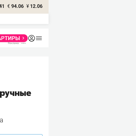
41
€
94.06
¥
12.06
дручные
да