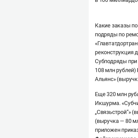
Какие заказы по
подряды по ремо
«Главтатдортран
реконструкция 
Субподряды при 
108 млн рублей)
Альянс» (выручк
Еще 320 млн руб
Икшурма. «Субч
„Связьстрой“» (
(выручка — 80 м
приложен прика