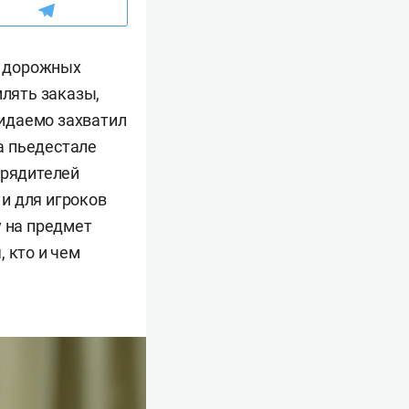
я дорожных
млять заказы,
идаемо захватил
а пьедестале
орядителей
и для игроков
у на предмет
 кто и чем