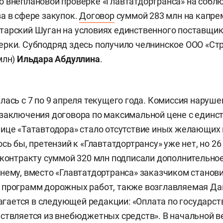
о внеплановой проверке «Главтатдортранса» на собл
а в сфере закупок.
Договор
суммой 283 млн на капре
арский Шуган на условиях единственного поставщик
рки. Субподряд здесь получило челнинское ООО «Ст
млн)
Ильдара Абдуллина
.
лась с 7 по 9 апреля текущего года. Комиссия наруше
 заключения договора по максимальной цене с един
ице «Татавтодора» стало отсутствие иных желающих
сь бы, претензий к «Главтатдортрансу» уже нет, но 2
 контракту суммой 320 млн подписали дополнительно
нему, вместо «Главтатдортранса» заказчиком станов
 программ дорожных работ, также возглавляемая Д
злагается в следующей редакции: «Оплата по государс
ствляется из внебюджетных средств». В начальной 