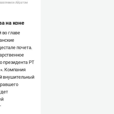
главляемое Айратом
а на коне
 во главе
танские
дестале почета.
дарственное
го президента РТ
». Компания
 ей внушительный
бравшего
удет
ей
г