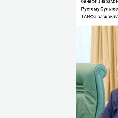
бенефициарам:
Рустему Сультее
ТАИФа раскрывал