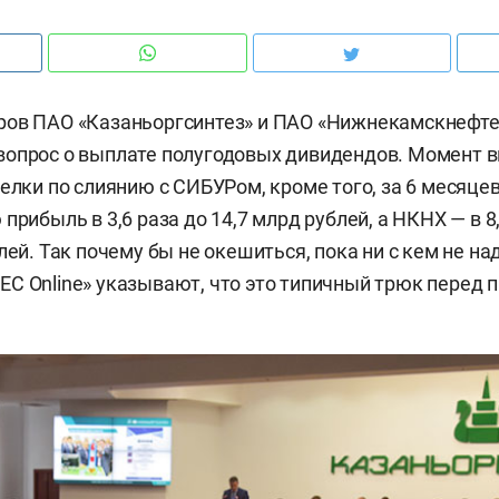
ров ПАО «Казаньоргсинтез» и ПАО «Нижнекамскнефт
вопрос о выплате полугодовых дивидендов. Момент 
делки по слиянию с СИБУРом, кроме того, за 6 месяце
прибыль в 3,6 раза до 14,7 млрд рублей, а НКНХ — в 8
лей. Так почему бы не окешиться, пока ни с кем не на
С Online» указывают, что это типичный трюк перед 