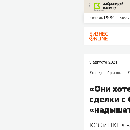
забронируй
валюту
19.9°
Казань
Моск
3 августа 2021
#
#
фондовый рынок
«Они хот
сделки с
«надышат
КОС и НКНХ в