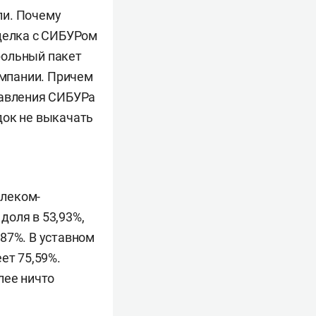
ли. Почему
сделка с СИБУРом
трольный пакет
мпании. Причем
равления СИБУРа
док не выкачать
елеком-
доля в 53,93%,
87%. В уставном
ет 75,59%.
лее ничто