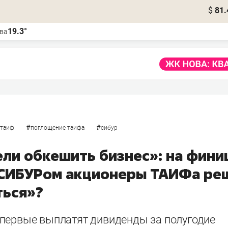
$
81.
19.3°
ва
#
#
таиф
поглощение таифа
сибур
ели обкешить бизнес»: на фин
 СИБУРом акционеры ТАИФа ре
ься»?
первые выплатят дивиденды за полугодие