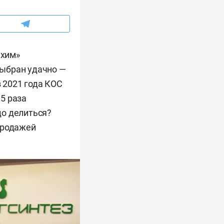
ехим»
выбран удачно —
в 2021 года КОС
,5 раза
до делиться?
продажей