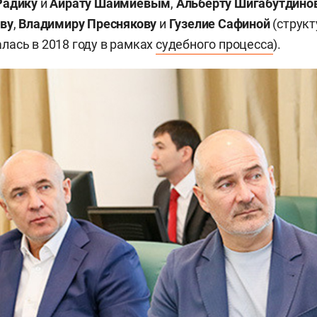
Радику
и
Айрату Шаймиевым
,
Альберту Шигабутдино
ву
,
Владимиру Преснякову
и
Гузелие Сафиной
(структ
ась в 2018 году в рамках
судебного процесса
).