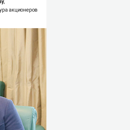
ву
,
ура акционеров