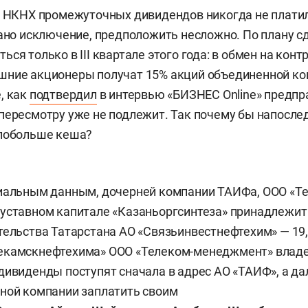
и НКНХ промежуточных дивидендов никогда не плати
лано исключение, предположить несложно. По плану 
ся только в III квартале этого года: в обмен на кон
шние акционеры получат 15% акций объединенной ко
, как
подтвердил
в интервью «БИЗНЕС Online» предп
 пересмотру уже не подлежит. Так почему бы напосле
 побольше кеша?
циальным данным, дочерней компании ТАИФа, ООО «Т
уставном капитале «Казаньоргсинтеза» принадлежит 
тельства Татарстана АО «Связьинвестнефтехим» — 19,
екамскнефтехима» ООО «Телеком-менеджмент» владе
дивиденды поступят сначала в адрес АО «ТАИФ», а да
ной компании заплатить своим