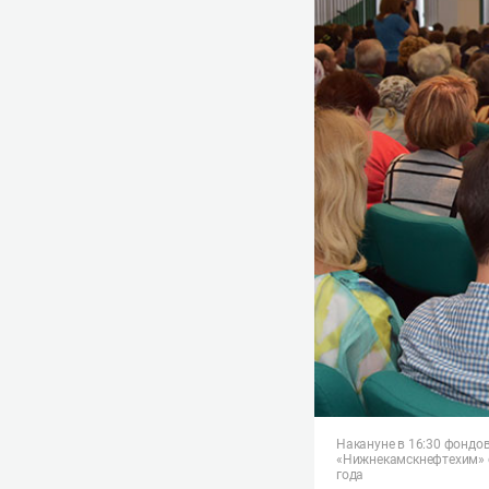
Накануне в 16:30 фондо
«Нижнекамскнефтехим» о
года