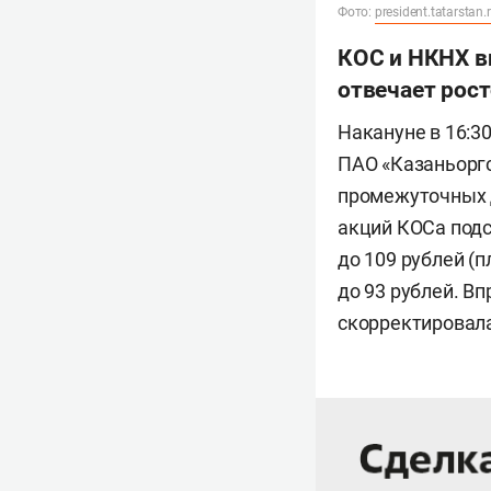
Фото:
president.tatarstan.
КОС и НКНХ в
отвечает рос
Накануне в 16:3
ПАО «Казаньорг
промежуточных д
акций КОСа подс
до 109 рублей (п
до 93 рублей. В
скорректировалас