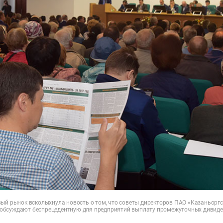
вый рынок всколыхнула новость о том, что советы директоров ПАО «Казаньоргс
бсуждают беспрецедентную для предприятий выплату промежуточных дивиден