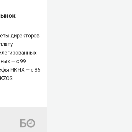
Рынок
веты директоров
плату
вилегированных
ных — с 99
рефы НКНХ — с 86
 KZOS