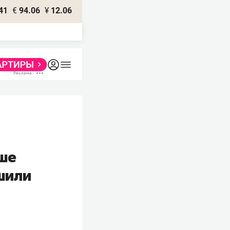
41
€
94.06
¥
12.06
ише
шили