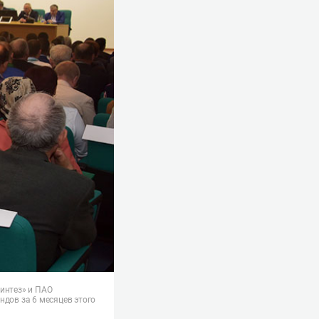
интез» и ПАО
дов за 6 месяцев этого