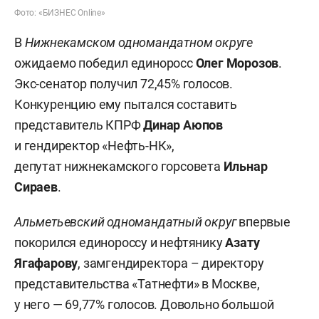
Фото: «БИЗНЕС Online»
В
Нижнекамском одномандатном округе
ожидаемо победил единоросс
Олег Морозов
.
Экс-сенатор получил 72,45% голосов.
Конкуренцию ему пытался составить
представитель КПРФ
Динар Аюпов
и гендиректор «Нефть-НК»,
депутат нижнекамского горсовета
Ильнар
Сираев
.
Альметьевский одномандатный округ
впервые
покорился единороссу и нефтянику
Азату
Ягафарову
, замгендиректора – директору
представительства «Татнефти» в Москве,
у него — 69,77% голосов. Довольно большой