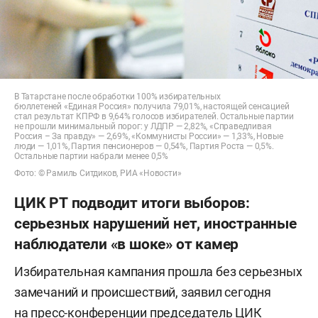
В Татарстане после обработки 100% избирательных
бюллетеней «Единая Россия» получила 79,01%, настоящей сенсацией
стал результат КПРФ в 9,64% голосов избирателей. Остальные партии
не прошли минимальный порог: у ЛДПР — 2,82%, «Справедливая
Россия – За правду» — 2,69%, «Коммунисты России» — 1,33%, Новые
люди — 1,01%, Партия пенсионеров — 0,54%, Партия Роста — 0,5%.
Остальные партии набрали менее 0,5%
Фото: © Рамиль Ситдиков, РИА «Новости»
ЦИК РТ подводит итоги выборов:
серьезных нарушений нет, иностранные
наблюдатели «в шоке» от камер
Избирательная кампания прошла без серьезных
замечаний и происшествий, заявил сегодня
на пресс-конференции председатель ЦИК