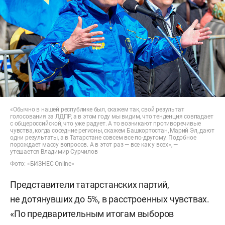
«Обычно в нашей республике был, скажем так, свой результат
голосования за ЛДПР, а в этом году мы видим, что тенденция совпадает
с общероссийской, что уже радует. А то возникают противоречивые
чувства, когда соседние регионы, скажем Башкортостан, Марий Эл, дают
одни результаты, а в Татарстане совсем все по-другому. Подобное
порождает массу вопросов. А в этот раз — все как у всех», —
утешается Владимир Сурчилов
Фото: «БИЗНЕС Online»
Представители татарстанских партий,
не дотянувших до 5%, в расстроенных чувствах.
«По предварительным итогам выборов