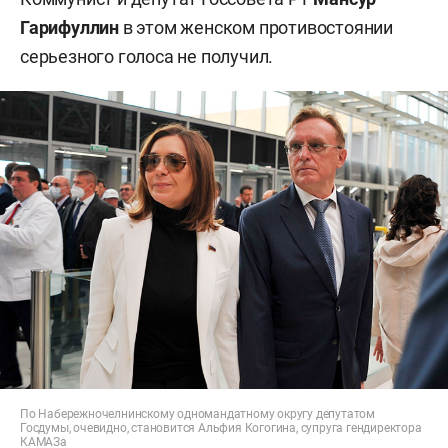
Гарифуллин
в этом женском противостоянии
серьезного голоса не получил.
По Набережночелнинскому одномандатному округу депутатом
Госдумы, очевидно, становится Альфия Когогина, супруга гендиректора
КАМАЗа