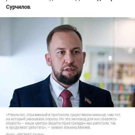
Сурчилов
.
«Результат, отраженный в протоколе, существенно меньше, чем тот,
на который указывали опросы. Но это не повод для нас сбавлять
обороты — наши центры защиты прав граждан как работали, так
и продолжат работать», — заявил Альмир Михеев
Фото: «БИЗНЕС Online»