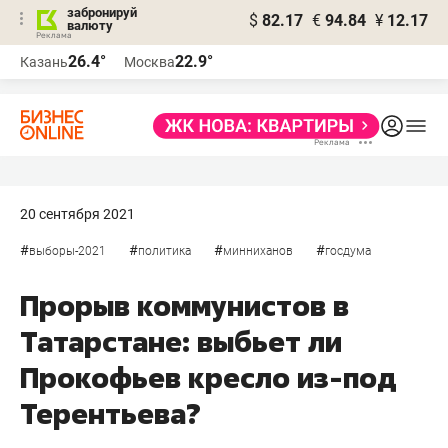
забронируй
$
82.17
€
94.84
¥
12.17
валюту
26.4°
22.9°
Казань
Москва
20 сентября 2021
#
#
#
#
выборы-2021
политика
минниханов
госдума
Прорыв коммунистов в
Татарстане: выбьет ли
Прокофьев кресло из-под
Терентьева?