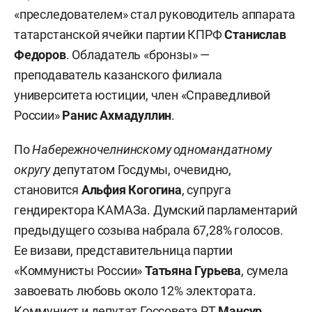
«преследователем» стал руководитель аппарата
татарстанской ячейки партии КПРФ
Станислав
Федоров
. Обладатель «бронзы» —
преподаватель казанского филиала
университета юстиции, член «Справедливой
России»
Ранис Ахмадуллин
.
По
Набережночелнинскому одномандатному
округу
депутатом Госдумы, очевидно,
становится
Альфия Когогина
, супруга
гендиректора КАМАЗа. Думский парламентарий
предыдущего созыва набрала 67,28% голосов.
Ее визави, представительница партии
«Коммунисты России»
Татьяна Гурьева
,
сумела
завоевать любовь около 12% электората.
Коммунист и депутат Госсовета РТ
Мансур