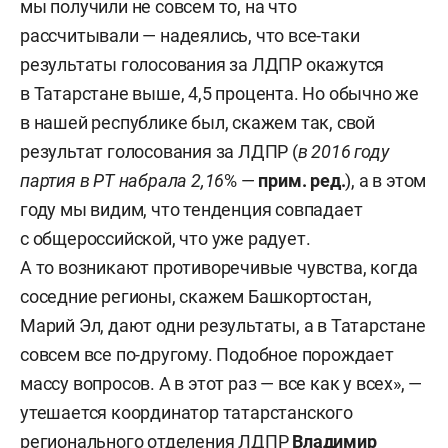
мы получили не совсем то, на что
рассчитывали — надеялись, что все-таки
результаты голосования за ЛДПР окажутся
в Татарстане выше, 4,5 процента. Но обычно же
в нашей республике был, скажем так, свой
результат голосования за ЛДПР (
в 2016 году
партия в РТ набрала 2,16
% —
прим. ред.
), а в этом
году мы видим, что тенденция совпадает
с общероссийской, что уже радует.
А то возникают противоречивые чувства, когда
соседние регионы, скажем Башкортостан,
Марий Эл, дают одни результаты, а в Татарстане
совсем все по-другому. Подобное порождает
массу вопросов. А в этот раз — все как у всех», —
утешается координатор татарстанского
регионального отделения ЛДПР
Владимир