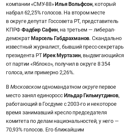
компании «СМУ-88»
Илья Вольфсон
, который
набрал 62,25% голосов. На втором месте
в округе депутат Госсовета РТ, представитель
КПРФ
Фадбир Сафин
, на третьем — либерал-
демократ
Марсель Габдрахманов
. Скандально
известный журналист, бывший пресс-секретарь
президента РТ
Ирек Муртазин
, выдвигающийся
от партии «Яблоко», получил в округе 8 354
голоса, или примерно 2,26%.
В
Московском одномандатном округе
первое
место занял единоросс
Ильдар Гильмутдинов
,
работающий в Госдуме с 2003-го и некоторое
время занимавший кресло председателя
комитета по делам национальностей, у него —
70,93% голосов. Его ближайшим