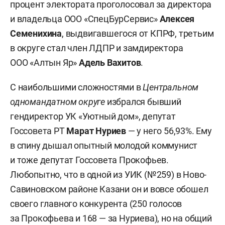
процент электората проголосовал за директора
и владельца ООО «СпецБурСервис»
Алексея
Семенихина
, выдвигавшегося от КПРФ, третьим
в округе стал член ЛДПР и замдиректора
ООО «Алтын Яр»
Адель Вахитов
.
С наибольшими сложностями в
Центральном
одномандатном округе
избрался бывший
гендиректор УК «Уютный дом», депутат
Госсовета РТ
Марат Нуриев
— у него 56,93%. Ему
в спину дышал опытный молодой коммунист
и тоже депутат Госсовета Прокофьев.
Любопытно, что в одной из УИК (№259) в Ново-
Савиновском районе Казани он и вовсе обошел
своего главного конкурента (250 голосов
за Прокофьева и 168 — за Нуриева), но на общий