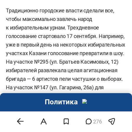
Традиционно городские власти сделали все,
чтобы максимально завлечь народ
к избирательным урнам. Трехдневное
голосование стартовало 17 сентября. Например,
уже в первый день на некоторых избирательных
участках Казани голосование превратили в шоу.
На участке №295 (ул. Братьев Касимовых, 12)
избирателей развлекала целая агитационная
бригада — 6 артистов пели частушки о выборах.
На участок №147 (ул. Гагарина, 26а) для
голосования прибыла колонна байкеров
Политика
«Ночные волки», а на участке №66 (ул. Ершова,
30) студенты
организовали
танцевальный
276
флешмоб.