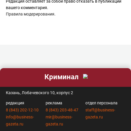
Редакция оставляет за собой право отказать в публикации
вашего комментария.
Правила модерирования
.
Криминал
контакты
Казань, Лобачевского 10, корпус 2
редакция
реклама
отдел персонала
8 (843) 202-12-10
8 (843) 203-48-47
staff@business-
info@business-
mir@business-
gazeta.ru
gazeta.ru
gazeta.ru