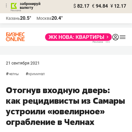
забронируй
$
82.17
€
94.84
¥
12.17
валюту
20.5°
20.4°
Казань
Москва
21 сентября 2021
#
#
челны
криминал
Отогнув входную дверь:
как рецидивисты из Самары
устроили «ювелирное»
ограбление в Челнах