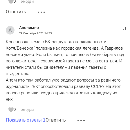
0
эмодзи
Ответить
Анонимно
29 Сентября 2021
14:23
Конечно же тема с ВК раздута до неожиданности.
Хотя,"Вечерка" полезна как городская легенда. А Гаврилов
вовремя умер. Если бы жил, то пришлось бы выбирать под
кого ложиться. Независимой газета не могла остаться. И
читатели стали бы свидетелями падения газеты с
пъедестала.
А тем кто там работал уже задают вопросы за ради чего
журналисты "ВК" способствовали развалу СССР? На этот
вопрос рано или поздно придется ответить каждому из
них
0
эмодзи
Ответить
Показать ответы 1