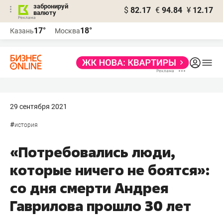
забронируй
$
82.17
€
94.84
¥
12.17
валюту
17°
18°
Казань
Москва
29 сентября 2021
#
история
«Потребовались люди,
которые ничего не боятся»:
со дня смерти Андрея
Гаврилова прошло 30 лет