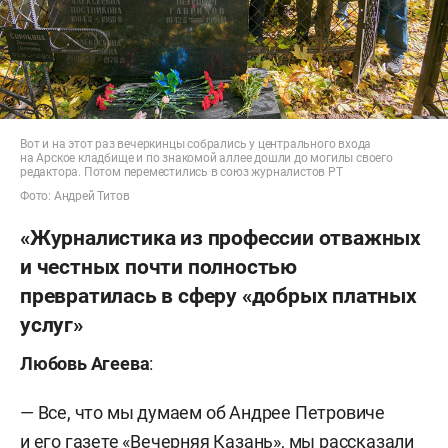
Вот и на этот раз вечеркинцы собрались у центрального входа
на Арское кладбище и по знакомой аллее дошли до могилы своего
редактора. Потом переместились в союз журналистов РТ
Фото: Андрей Титов
«Журналистика из профессии отважных
и честных почти полностью
превратилась в сферу «добрых платных
услуг»
Любовь Агеева
:
— Все, что мы думаем об Андрее Петровиче
и его газете «Вечерняя Казань», мы рассказали