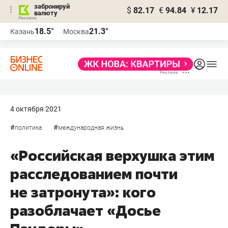
забронируй
$
82.17
€
94.84
¥
12.17
валюту
18.5°
21.3°
Казань
Москва
4 октября 2021
#
#
политика
международная жизнь
«Российская верхушка этим
расследованием почти
не затронута»: кого
разоблачает «Досье