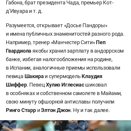
Габона, брат президента Чада, премьер Кот-
д’Ивуара и т. д.
Разумеется, открывает «Досье Пандоры»
и имена публичных знаменитостей разного рода.
Например, тренер «Манчестер Сити»
Пеп
Гвардиола
якобы хранил зарплату в андоррском
банке, избегая налогообложения на родине,
в Испании, аналогичные приемы использовали
певица
Шакира
и супермодель
Клаудия
Шиффер
. Певец
Хулио Иглесиас
шиковал
в особняках и собственном самолете в Майами,
свою минуту офшорной антиславы получили
Ринго Старр
и
Элтон Джон
. Ну и так далее.