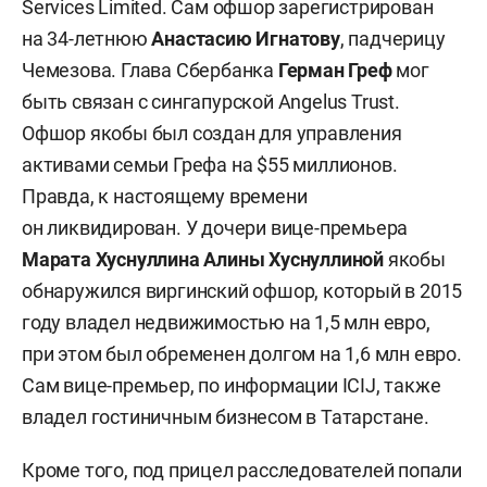
Services Limited. Сам офшор зарегистрирован
на 34-летнюю
Анастасию Игнатову
, падчерицу
Чемезова. Глава Сбербанка
Герман Греф
мог
быть связан с сингапурской Angelus Trust.
Офшор якобы был создан для управления
активами семьи Грефа на $55 миллионов.
Правда, к настоящему времени
он ликвидирован. У дочери вице-премьера
Марата Хуснуллина Алины Хуснуллиной
якобы
обнаружился виргинский офшор, который в 2015
году владел недвижимостью на 1,5 млн евро,
при этом был обременен долгом на 1,6 млн евро.
Сам вице-премьер, по информации ICIJ, также
владел гостиничным бизнесом в Татарстане.
Кроме того, под прицел расследователей попали