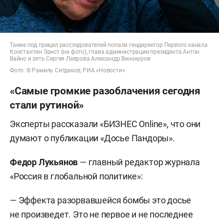
Также под прицел расследователей попали гендиректор Первого канала
Константин Эрнст (на фото), глава администрации президента Антон
Вайно и зять Сергея Лаврова Александр Винокуров
Фото: © Рамиль Ситдиков, РИА «Новости»
«Самые громкие разоблачения сегодня
стали рутиной»
Эксперты рассказали «БИЗНЕС Online», что они
думают о публикации «Досье Пандоры».
Федор Лукьянов
— главный редактор журнала
«Россия в глобальной политике»:
— Эффекта разорвавшейся бомбы это досье
не произведет. Это не первое и не последнее