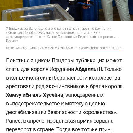
У Владимира Зеленского и его деловых партнеров по компании
«Квартал 95» обнаружили сеть офшоров, прописанных и
зарегистрированных на Кипре, Британских Виргинских островах и в
Белизе
Фото: © Sergei Chuzavkov / ZUMAPRESS.com /
www.globallookpress.com
Поистине ящиком Пандоры публикация может
стать для короля Иордании
Абдаллы II
. Только
в конце июля силы безопасности королевства
арестовали ряд экс-чиновников и брата короля
Хамзу ибн аль-Хусейна
, заподозренных
в «подстрекательстве к мятежу с целью
дестабилизации безопасности королевства».
Ранее, в апреле, иорданская армия сорвала
переворот в стране. Тогда все тот же принц