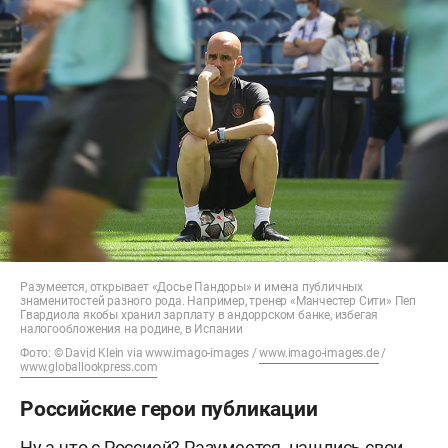
Разумеется, открывает «Досье Пандоры» и имена публичных
знаменитостей разного рода. Например, тренер «Манчестер Сити» Пеп
Гвардиола якобы хранил зарплату в андоррском банке, избегая
налогообложения на родине, в Испании
Фото: © David Klein via www.imago-images /
www.imago-images.de
/
www.globallookpress.com
Российские герои публикации
Ну а что с Россией? Разумеется, нашлись свои