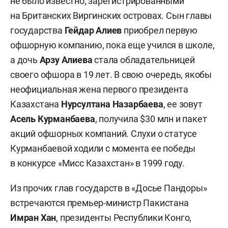
не было известно, зарегистрированными
на Британских Виргинских островах. Сын главы
государства
Гейдар Алиев
приобрел первую
офшорную компанию, пока еще учился в школе,
а дочь
Арзу Алиева
стала обладательницей
своего офшора в 19 лет. В свою очередь, якобы
неофициальная жена первого президента
Казахстана
Нурсултана Назарбаева
, ее зовут
Асель Курманбаева
, получила $30 млн и пакет
акций офшорных компаний. Слухи о статусе
Курманбаевой ходили с момента ее победы
в конкурсе «Мисс Казахстан» в 1999 году.
Из прочих глав государств в «Досье Пандоры»
встречаются премьер-министр Пакистана
Имран Хан
, президенты Республики Конго,