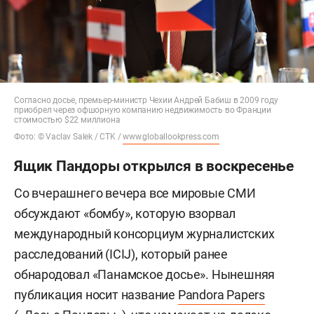
Согласно досье, премьер-министр Чехии Андрей Бабиш в 2009 году
приобрел через офшорную компанию недвижимость во Франции
стоимостью $22 миллиона
Фото: © Vaclav Salek / CTK /
www.globallookpress.com
Ящик Пандоры открылся в воскресенье
Со вчерашнего вечера все мировые СМИ
обсуждают «бомбу», которую взорвал
международный консорциум журналистских
расследований (ICIJ), который ранее
обнародовал «Панамское досье». Нынешняя
публикация носит название
Pandora Papers