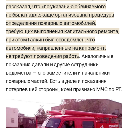
действиями создал такие условия, при которых
рассказал, что «по указанию обвиняемого
Алчин смог похитить данные средства.
не была надлежаще организована процедура
определения пожарных автомобилей,
требующих выполнения капитального ремонта,
При этом статья, которая вменяется Галкину,
при этом Галкин был осведомлен, что
предусматривает «тяжкие последствия».
автомобили, направленные на капремонт,
По версии СКР, они выразились в том, что
не требуют проведения работ»
. Аналогичные
ненадлежащее качество ремонта машин
показания давали и другие сотрудники
привело к их поломкам в последующей
ведомства — его заместители и начальники
эксплуатации. А это уже, следовательно,
пожарных частей. Есть в деле и показания
привело к «подрыву готовности» подразделений
потерпевшей стороны, коей признано МЧС по РТ.
МЧС к выполнению своих непосредственных
задач и даже «дестабилизации»
их деятельности.
Задержали Галкина 26 октября около 11 часов