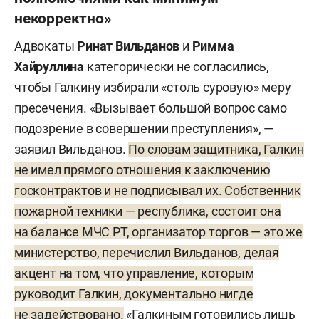
некорректно»
Адвокаты
Ринат Вильданов
и
Римма
Хайруллина
категорически не согласились,
чтобы Галкину избирали «столь суровую» меру
пресечения. «Вызывает большой вопрос само
подозрение в совершении преступления», —
заявил Вильданов.
По словам защитника, Галкин
не имел прямого отношения к заключению
госконтрактов и не подписывал их. Собственник
пожарной техники — республика, состоит она
на балансе МЧС РТ, организатор торгов — это же
министерство, перечислил Вильданов, делая
акцент на том, что управление, которым
руководит Галкин, документально нигде
не задействовано.
«Галкиным готовились лишь