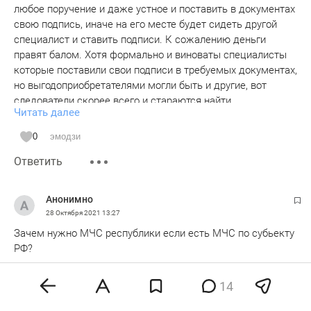
любое поручение и даже устное и поставить в документах
свою подпись, иначе на его месте будет сидеть другой
специалист и ставить подписи. К сожалению деньги
правят балом. Хотя формально и виноваты специалисты
которые поставили свои подписи в требуемых документах,
но выгодоприобретателями могли быть и другие, вот
следователи скорее всего и стараются найти
Читать далее
выгодоприобретателей, да и звезды чтобы были по
крупнее! От крупной звезды и ему могут звездочку
0
эмодзи
добавить!
Ответить
Анонимно
28 Октября 2021
13:27
Зачем нужно МЧС республики если есть МЧС по субьекту
РФ?
0
эмодзи
14
Ответить