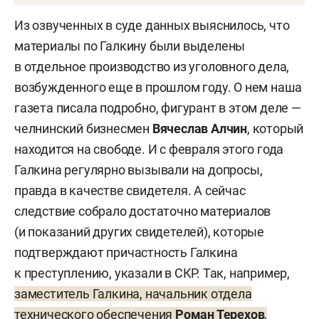
По версии СУ СКР по РТ, преступление было
Из озвученных в суде данных выяснилось, что
совершено в период с 2017 по 2020 год. Галкин,
материалы по Галкину были выделены
будучи начальником УМТО, направлял машины
в отдельное производство из уголовного дела,
в «Сигналдортранс» по предварительной
возбужденного еще в прошлом году. О нем наша
договоренности с ее директором
Вячеславом
газета писала подробно, фигурант в этом деле —
Алчиным
, который тоже сейчас находится под
челнинский бизнесмен
Вячеслав
Алчин
, который
следствием. В СКР считают, что Галкин
находится на свободе. И с февраля этого года
действовал не в интересах службы, а из личной
Галкина регулярно вызывали на допросы,
заинтересованности, «заключавшейся
правда в качестве свидетеля. А сейчас
в побуждениях карьеризма». Так продолжалось
следствие собрало достаточно материалов
три года: в 2017–2018-х сумма похищенных
(и показаний других свидетелей), которые
денег составила, считают в СКР, 71 млн рублей,
подтверждают причастность Галкина
в два последующих закупочных периода —
к преступлению, указали в СКР. Так, например,
119 млн и 115 млн рублей соответственно.
заместитель Галкина, начальник отдела
По версии следствия, именно Галкин своими
технического обеспечения
Роман Терехов
,