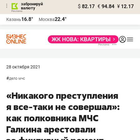
забронируй
$
82.17
€
94.84
¥
12.17
валюту
16.8°
22.4°
Казань
Москва
28 октября 2021
#
дело мчс
«Никакого преступления
я все-таки не совершал»:
как полковника МЧС
Галкина арестовали