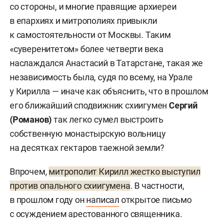
со стороны, и многие правящие архиереи
в епархиях и митрополиях привыкли
к самостоятельности от Москвы. Таким
«суверенитетом» более четверти века
наслаждался Анастасий в Татарстане, такая же
независимость была, судя по всему, на Урале
у Кирилла — иначе как объяснить, что в прошлом
его ближайший сподвижник схиигумен
Сергий
(Романов)
так легко сумел выстроить
собственную монастырскую вольницу
на десятках гектаров таежной земли?
Впрочем,
митрополит Кирилл жестко выступил
против опального схиигумена
. В частности,
в прошлом году он
написал
открытое письмо
с осуждением арестованного священника.