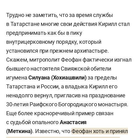
Трудно не заметить, что за время службы
в Татарстане многие свои действия Кирилл стал
предпринимать как бы в пику
внутрицерковному порядку, который
установился при прежнем архипастыре.
Скажем, митрополит Феофан фактически изгнал
бывшего настоятеля Свияжской обители
игумена
Силуана
(
Хохиашвили
)
за пределы
Татарстана и России, а владыка Кирилл его
ненадолго вернул, пригласив на празднование
30-летия Раифского Богородицкого монастыря.
Еще более красноречивый пример связан
с судьбой опального
Анастасия
(Меткина)
. Известно, что
Феофан хоть и принял