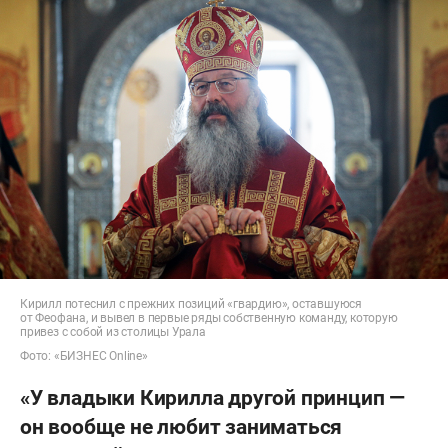
Кирилл потеснил с прежних позиций «гвардию», оставшуюся
от Феофана, и вывел в первые ряды собственную команду, которую
привез с собой из столицы Урала
Фото: «БИЗНЕС Online»
«У владыки Кирилла другой принцип —
он вообще не любит заниматься