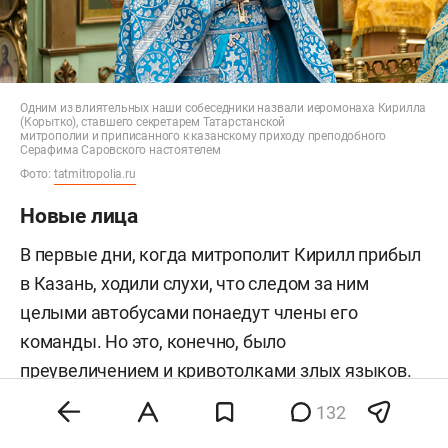
Одним из влиятельных наши собеседники назвали иеромонаха Кирилла
(Корытко), ставшего секретарем Татарстанской
митрополии и приписанного к казанскому приходу преподобного
Серафима Саровского настоятелем
Фото:
tatmitropolia.ru
Новые лица
В первые дни, когда митрополит Кирилл прибыл
в Казань, ходили слухи, что следом за ним
целыми автобусами понаедут члены его
команды. Но это, конечно, было
преувеличением и кривотолками злых языков.
В действительности тех, кто приехал
132
из Екатеринбурга, можно пересчитать