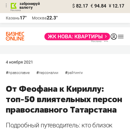
забронируй
$
82.17
€
94.84
¥
12.17
валюту
17°
22.3°
Казань
Москва
4 ноября 2021
#
#
#
православие
персоналии
рейтинги
От Феофана к Кириллу:
топ-50 влиятельных персон
православного Татарстана
Подробный путеводитель: кто близок