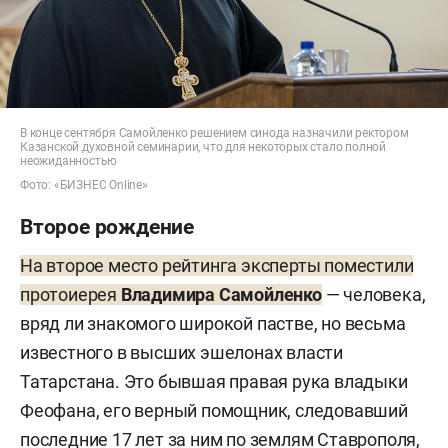
В конце сентября Самойленко решением синода назначили ректором
Казанской духовной семинарии, что для некоторых стало полной
неожиданностью
Фото: «БИЗНЕС Online»
Второе рождение
На второе место рейтинга эксперты поместили
протоиерея
Владимира Самойленко
— человека,
вряд ли знакомого широкой пастве, но весьма
известного в высших эшелонах власти
Татарстана. Это бывшая правая рука владыки
Феофана, его верный помощник, следовавший
последние 17 лет за ним по землям Ставрополя,