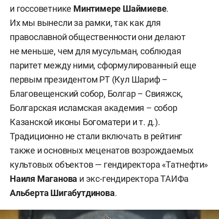
и госсоветнике
Минтимере Шаймиеве
.
Их мы вынесли за рамки, так как для
православной общественности они делают
не меньше, чем для мусульман, соблюдая
паритет между ними, сформулированный еще
первым президентом РТ (Кул Шариф –
Благовещенский собор, Болгар – Свияжск,
Болгарская исламская академия – собор
Казанской иконы Богоматери и т. д.).
Традиционно не стали включать в рейтинг
также и основных меценатов возрождаемых
культовых объектов — гендиректора «Татнефти»
Наиля Маганова
и экс-гендиректора ТАИФа
Альберта Шигабутдинова
.