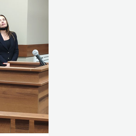
озданная еще
азличных
 объектах
 тушение пожаров
озднее января
в, к чему якобы
2014-го. Схема
орая заключала
ных услуг,
СС. По версии
сти, ОДС РТ,
в
, который «был
 следом