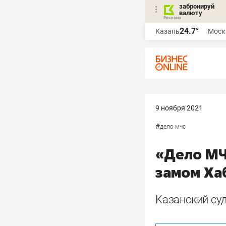
забронируй
валюту
24.7°
Казань
Моск
9 ноября 2021
#
дело мчс
«Дело МЧ
замом Ха
Казанский су