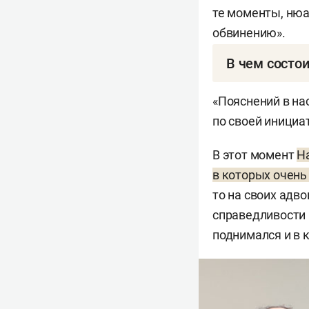
те моменты, ню
обвинению».
В чем состо
Слушания по «де
«Пояснений в на
На первом засед
по своей инициа
подробно поведа
замминистра МЧС
В этот момент
На
ООО «ОДС РТ» Зин
в которых очень
УК РФ («Присвое
то на своих адв
виновному, сове
справедливости 
с максимальной 
поднимался и в 
Насибуллину вме
сроком до 6 лет
Как сказано в 8