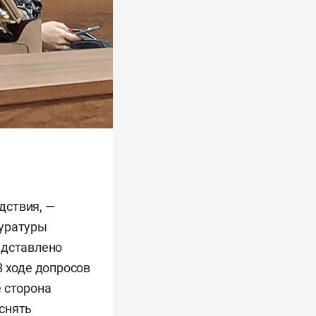
дствия, —
куратуры
едставлено
В ходе допросов
е сторона
снять