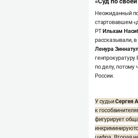
«Суд по своей
Неожиданный пов
стартовавшем «
РТ
Ильхам Наси
рассказывали, в
Ленура Зиннату
генпрокуратуру 
по делу, потому
России.
У судьи
Сергея 
к гособвинителя
фигурирует обща
инкриминируютс
цифра. Вторая не