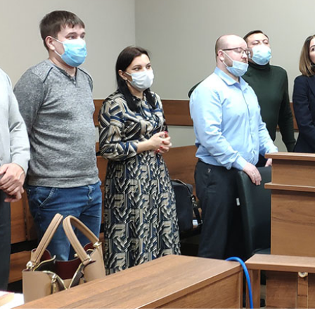
ужбу при МЧС РТ — это некоммерческая структура, с
торой дозволено оказывать услуги по обслуживанию р
ы от такой «договорной» деятельности на отдельных
тельные работы в зонах ЧС, спасательные операции,
ыли идти в бюджет. Но, как выяснило следствие, не п
тановленное лицо» организовало хищение этих доходо
асибуллин, поставленный руководить ПСС в декабре 
росто: создавалась «бумажная» фирма «ОДС РТ», кот
гими компаниями на оказание им аварийно-спасатель
 договоры отрабатывали спасатели государственной П
буллин руководил, помимо своей официальной должно
ными директорами» там были иные — сначала
Бакиро
 намерениях Насибуллина», потом Гимадиев, а за ним