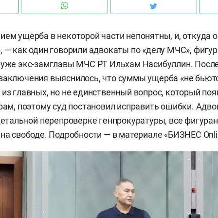
ием ущерба в некоторой части непонятны, и, откуда 
, — как один говорили адвокаты по «делу МЧС», фигу
 уже экс-замглавы МЧС РТ Ильхам Насибуллин. Посл
заключения выяснилось, что суммы ущерба «не бьютс
 из главных, но не единственный вопрос, который по
орам, поэтому суд постановил исправить ошибки. Адв
 детальной перепроверке генпрокуратуры, все фигура
 на свободе. Подробности — в материале «БИЗНЕС Onli