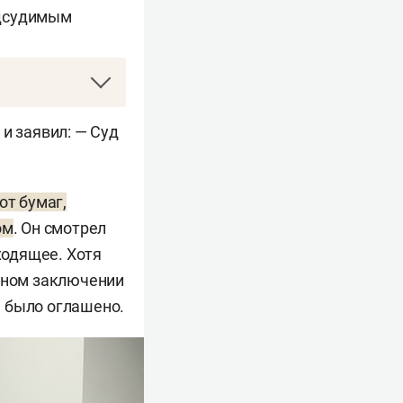
одсудимым
орой попытки.
и заявил: — Суд
который
ниях бывшего
иректор
от бумаг,
т. 160
ом
. Он смотрел
, вверенного
ходящее. Хотя
ом размере»)
льном заключении
 Также
ю было оглашено.
потенциальным
поисково-