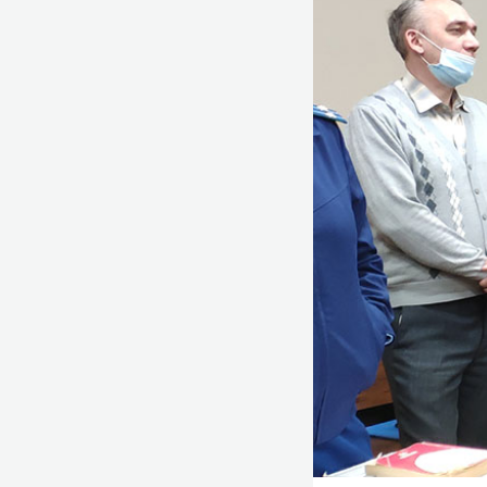
спасательную сл
в 1995 году, ко
объектов. Доход
(аварийно-спаса
и пр.) должны б
2013 года «неус
был привлечен Н
была устроена п
контракты с дру
но по факту эти
следствия, Наси
хотя «номиналь
не осведомлен о
Зиннатуллин.