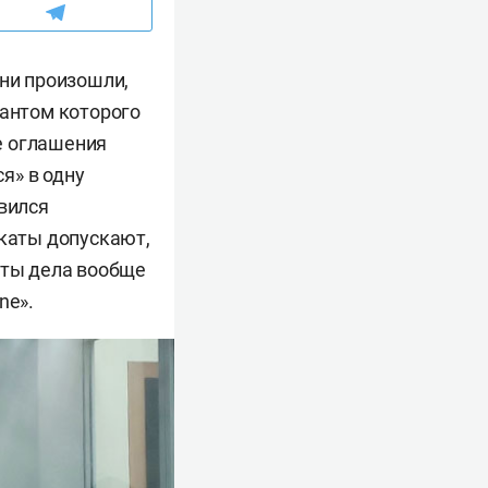
они произошли,
рантом которого
е оглашения
я» в одну
явился
окаты допускают,
нты дела вообще
ne».