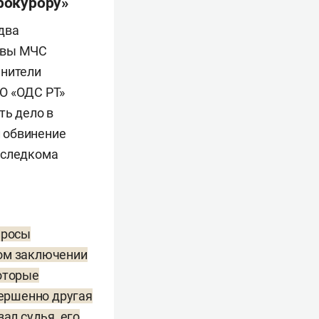
прокурору»
два
лавы МЧС
инители
О «ОДС РТ»
ть дело в
 обвинение
 следкома
просы
ном заключении
которые
ершенно другая
ал судья, его