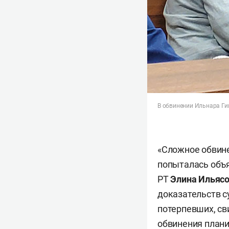
В обвинении Ильнара Гим
«Сложное обвине
попыталась объя
РТ
Элина Ильяс
доказательств с
потерпевших, св
обвинения плани