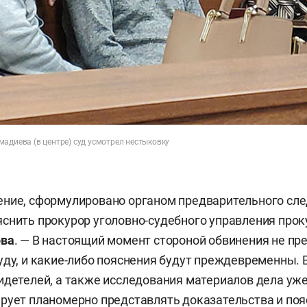
адиева (в центре) суд усмотрел нестыковку
ние, сформулировано органом предварительного сле
снить прокурор уголовно-судебного управления про
ова
. — В настоящий момент стороной обвинения не пр
уду, и какие-либо пояснения будут преждевременны. 
идетелей, а также исследования материалов дела уж
рует планомерно представлять доказательства и поя