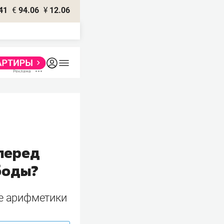
41
€
94.06
¥
12.06
 перед
боды?
ие арифметики