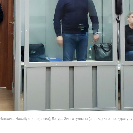
Ильхама Насибуллина (слева), Ленура Зиннатуллина (справа) в генпрокуратуру