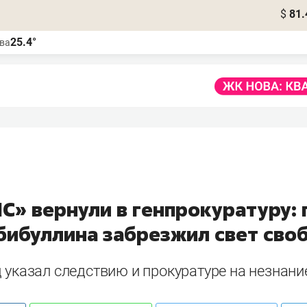
$
81.
25.4°
ва
С» вернули в генпрокуратуру:
бибуллина забрезжил свет сво
д указал следствию и прокуратуре на незнан