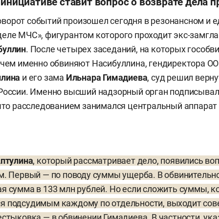
 инициативе ставит вопрос о возврате дела 
орот событий произошел сегодня в резонансном и е
деле МЧС», фигурантом которого проходит экс-замг
буллин
. После четырех заседаний, на которых гособв
 чем именно обвиняют Насибуллина, гендиректора ОО
ллина
и его зама
Ильнара Гимадиева
, суд решил верну
России. Именно высший надзорный орган подписывал
 что расследованием занимался центральный аппарат
Аптулина
, который рассматривает дело, появились во
м. Первый — по поводу суммы ущерба. В обвинитель
я сумма в 133 млн рублей. Но если сложить суммы, 
я подсудимым каждому по отдельности, выходит сов
стыковка — в обвинении Гимадиева. В частности, указ