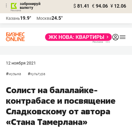
забронируй
$
81.41
€
94.06
¥
12.06
валюту
19.9°
24.5°
Казань
Москва
12 ноября 2021
#
#
музыка
культура
Солист на балалайке-
контрабасе и посвящение
Сладковскому от автора
«Стана Тамерлана»