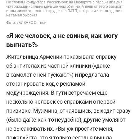
По словам кондуктора, пассажиров на маршруте в первые два дня
«куаризации» сильно меньше, чем обычно. А ведь от этого зависит
в том числе зарплата сотрудников ПАТП, которая и без того далеко
не самая высокая
Фото: «БИЗНЕС Online»
«Я же человек, а не свинья, как могу
выгнать?»
Жительница Армении показывала справку
об антителах из частной клиники («даже
в самолет с ней пускают») и предлагала
отсканировать код с рекламой
медучреждения. В пути встречаем еще
несколько человек со справками о первой
прививке. Мужчина, отчаявшись, выходит сразу
(было даже как-то неудобно), другие умоляют
не высаживать их. «Вы уж простите меня,
пожалуйста, это я только сегодня вышла.