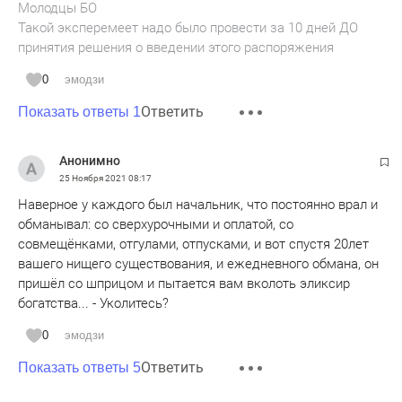
Молодцы БО
Такой эксперемеет надо было провести за 10 дней ДО
принятия решения о введении этого распоряжения
0
эмодзи
Ответить
Показать ответы 1
Анонимно
25 Ноября 2021
08:17
Наверное у каждого был начальник, что постоянно врал и
обманывал: со сверхурочными и оплатой, со
совмещёнками, отгулами, отпусками, и вот спустя 20лет
вашего нищего существования, и ежедневного обмана, он
пришёл со шприцом и пытается вам вколоть эликсир
богатства... - Уколитесь?
0
эмодзи
Ответить
Показать ответы 5