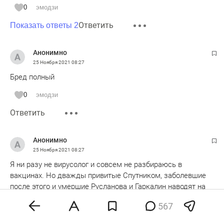
0
эмодзи
Ответить
Показать ответы 2
Анонимно
25 Ноября 2021
08:27
Бред полный
0
эмодзи
Ответить
Анонимно
25 Ноября 2021
08:27
Я ни разу не вирусолог и совсем не разбираюсь в
вакцинах. Но дважды привитые Спутником, заболевшие
после этого и умершие Русланова и Гаркалин наводят на
определённые размышления. А ведь это лишь то, что
567
стало известно благодаря их громким именам.