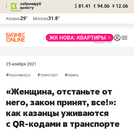
забронируй
$
81.41
€
94.06
¥
12.06
валюту
29°
31.8°
Казань
Москва
25 ноября 2021
#
#
#
коронавирус
транспорт
казань
«Женщина, отстаньте от
него, закон принят, все!»:
как казанцы уживаются
с QR-кодами в транспорте