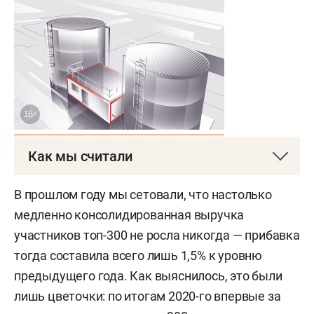
Как мы считали
Собрать актуальные данные по экономическим
В прошлом году мы сетовали, что настолько
показателям и собственникам компаний нам
медленно консолидированная выручка
помогают базы «Контур.Фокус» и «СПАРК-
участников топ-300 не росла никогда — прибавка
Интерфакс», где первоисточник для ООО —
тогда составила всего лишь 1,5% к уровню
выписки из ЕГРЮЛ, а по акционерным
предыдущего года. Как выяснилось, это были
обществам — информация самих компаний.
лишь цветочки: по итогам 2020-го впервые за