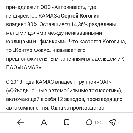
принадлежит ООО «Автоинвест», где
гендиректор КАМАЗа
Сергей Когогин
владеет 30%. Оставшиеся 14,36% разделены
малыми долями между неназванными
юрлицами и «физиками». Что касается Когогина,
то «Контур.Фокус» называет его
предположительным конечным владельцем 7%
ПАО «КАМАЗ».
С 2018 года КАМАЗ владеет группой «ОАТ»
(«Объединенные автомобильные технологии»),
включающей в себя 12 заводов, производящих
автокомпоненты. Однако производство
комплектующих так и не смогли вывести
185
на восходящий тренд, осуществив прорыв