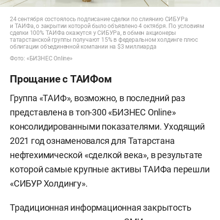
24 сентября состоялось подписание сделки по слиянию СИБУРа
и ТАИФа, о закрытии которой было объявлено 4 октября. По условиям
сделки 100% ТАИФа окажутся у СИБУРа, в обмен акционеры
татарстанской группы получают 15% в федеральном холдинге плюс
облигации объединенной компании на $3 миллиарда
Фото: «БИЗНЕС Online»
Прощание с ТАИФом
Группа «ТАИФ», возможно, в последний раз
представлена в топ-300 «БИЗНЕС Online»
консолидированными показателями. Уходящий
2021 год ознаменовался для Татарстана
нефтехимической «сделкой века», в результате
которой самые крупные активы ТАИФа перешли
«СИБУР Холдингу».
Традиционная информационная закрытость