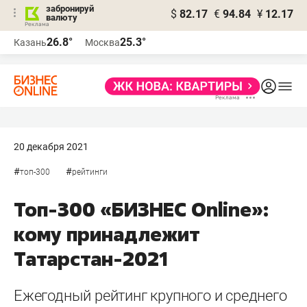
забронируй
$
82.17
€
94.84
¥
12.17
валюту
26.8°
25.3°
Казань
Москва
20 декабря 2021
#
#
топ-300
рейтинги
Топ-300 «БИЗНЕС Online»:
кому принадлежит
Татарстан-2021
Ежегодный рейтинг крупного и среднего