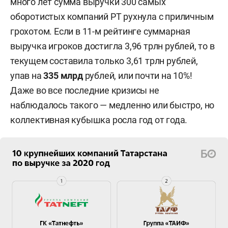
много лет сумма выручки 300 самых
Раскрытие финансовых данных (особенно
оборотистых компаний РТ рухнула с приличным
по непубличным структурам) сильно
грохотом. Если в 11-м рейтинге суммарная
запаздывает, поэтому при подготовке
выручка игроков достигла 3,96 трлн рублей, то в
материала мы используем последние
текущем составила только 3,61 трлн рублей,
опубликованные сведения —
упав на
335 млрд
рублей, или почти на 10%!
за предыдущий год. Применительно
Даже во все последние кризисы не
к сегодняшнему тексту это означает
наблюдалось такого — медленно или быстро, но
следующее: если специально не указывается
коллективная кубышка росла год от года.
год полученной выручки, значит, речь идет
о 2020-м.