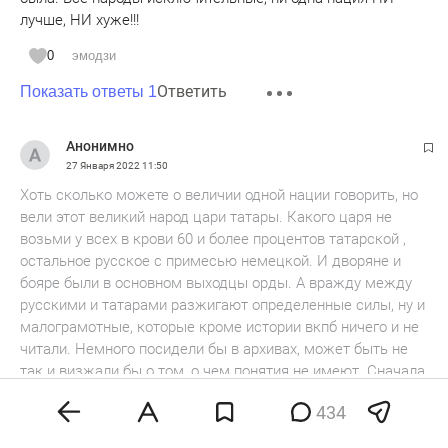
лучше, НИ хуже!!!
0
эмодзи
Ответить
Показать ответы 1
Анонимно
27 Января 2022
11:50
Хоть сколько можете о величии одной нации говорить, но
вели этот великий народ цари татары. Какого царя не
возьми у всех в крови 60 и более процентов татарской ,
остальное русское с примесью немецкой. И дворяне и
бояре были в основном выходцы орды. А вражду между
русскими и татарами разжигают определенные силы, ну и
малограмотные, которые кроме истории вкпб ничего и не
читали. Немного посидели бы в архивах, может быть не
так и визжали бы о том, о чем понятия не имеют. Сначала
Читать далее
изучите вопрос, а потом уже вступайте в полемику, как не
434
были неучами, так и остались. А на тысячелетнюю
0
эмодзи
родственную связь русских и татар не лезьте. Все это