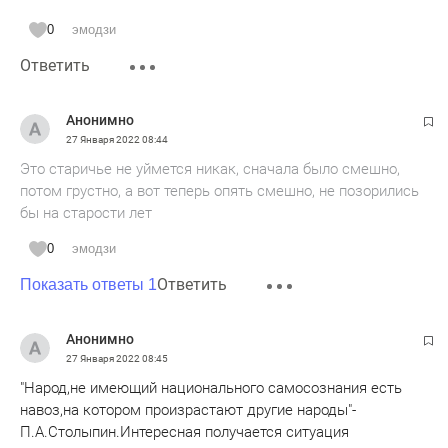
0
эмодзи
Ответить
Анонимно
27 Января 2022
08:44
Это старичье не уймется никак, сначала было смешно,
потом грустно, а вот теперь опять смешно, не позорились
бы на старости лет
0
эмодзи
Ответить
Показать ответы 1
Анонимно
27 Января 2022
08:45
"Народ,не имеющий национального самосознания есть
навоз,на котором произрастают другие народы"-
П.А.Столыпин.Интересная получается ситуация