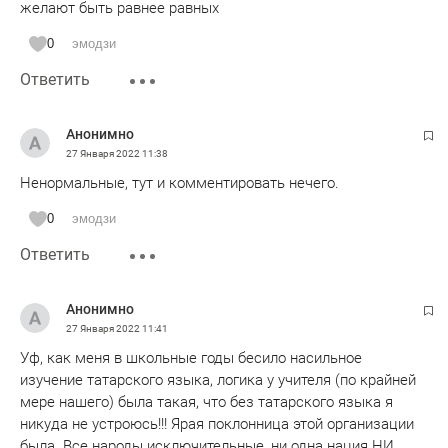
желают быть равнее равных
0
эмодзи
Ответить
Анонимно
27 Января 2022
11:38
Ненормальные, тут и комментировать нечего.
0
эмодзи
Ответить
Анонимно
27 Января 2022
11:41
Уф, как меня в школьные годы бесило насильное
изучение татарского языка, логика у учителя (по крайней
мере нашего) была такая, что без татарского языка я
никуда не устроюсь!!! Ярая поклонница этой организации
была. Все народы исключительные, ни одна нация НИ