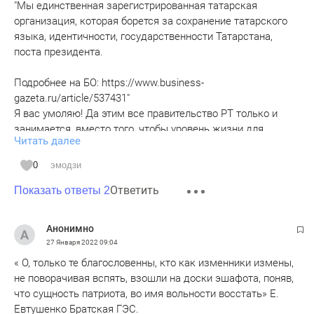
"Мы единственная зарегистрированная татарская
организация, которая борется за сохранение татарского
языка, идентичности, государственности Татарстана,
поста президента.
Подробнее на БО: https://www.business-
gazeta.ru/article/537431"
Я вас умоляю! Да этим все правительство РТ только и
занимается, вместо того, чтобы уровень жизни для
Читать далее
населения поднимать. На первом месте - свой карман, на
втором - местечковые привилегии. Казахстан вам уроком!
0
эмодзи
Пепел Алматы стучит в наших сердцах)))
Ответить
Показать ответы 2
Анонимно
27 Января 2022
09:04
« О, только те благословенны, кто как изменники измены,
не поворачивая вспять, взошли на доски эшафота, поняв,
что сущность патриота, во имя вольности восстать» Е.
Евтушенко Братская ГЭС.