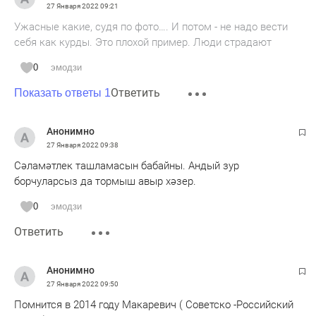
27 Января 2022
09:21
Ужасные какие, судя по фото…. И потом - не надо вести
себя как курды. Это плохой пример. Люди страдают
0
эмодзи
Ответить
Показать ответы 1
Анонимно
27 Января 2022
09:38
Сәламәтлек ташламасын бабайны. Андый зур
борчуларсыз да тормыш авыр хәзер.
0
эмодзи
Ответить
Анонимно
27 Января 2022
09:50
Помнится в 2014 году Макаревич ( Советско -Российский