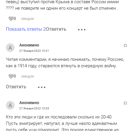
певец) выступил против Крыма в составе России иииии
???? не поверите ни однин его концерт не был отменен .
0
эмодзи
Ответить
Показать ответы 2
Анонимно
27 Января 2022
10:21
Читая комментарии, я начинаю понимать, почему Россию,
как в 1914 году, стараются втянуть в очередную войну.
0
эмодзи
Ответить
Анонимно
27 Января 2022
10:33
Кто эти люди и где их последовали сколько их 20-40.
Пусть эмигрирует, напугал, а лучше назло адекватным
пусть себе уши отморозит. Это походе единственное из