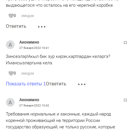
выдающегося что осталось на его черепной коробке.
0
эмодзи
Ответить
Анонимно
27 Января 2022
10:41
Зинсезлэр!Акыл бик зур кирэк,картлардан келэргэ?
Имансызларгына келэ.
0
эмодзи
Ответить
Показать ответы 1
Анонимно
27 Января 2022
10:42
Требования нормальные и законные, каждый народ
коренной проживающий на территории России
государство образующий, не только русские, которые