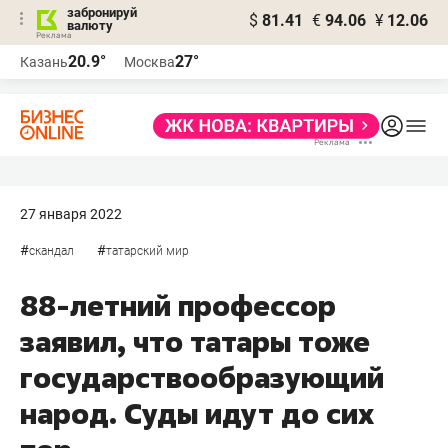
забронируй
$
81.41
€
94.06
¥
12.06
валюту
20.9°
27°
Казань
Москва
27 января 2022
#
#
скандал
татарский мир
88-летний профессор
заявил, что татары тоже
государствообразующий
народ. Суды идут до сих