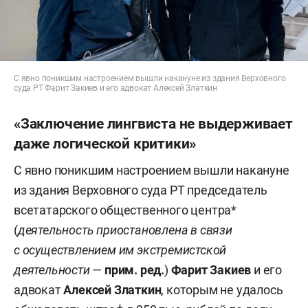
С явно поникшим настроением вышли накануне из здания Верховного
суда РТ Фарит Закиев и его адвокат Алексей Златкин
«Заключение лингвиста не выдерживает
даже логической критики»
С явно поникшим настроением вышли накануне
из здания Верховного суда РТ председатель
всетатарского общественного центра*
(
деятельность приостановлена в связи
с осуществлением им экстремистской
деятельности
—
прим. ред.
)
Фарит Закиев
и его
адвокат
Алексей Златкин
, которым не удалось