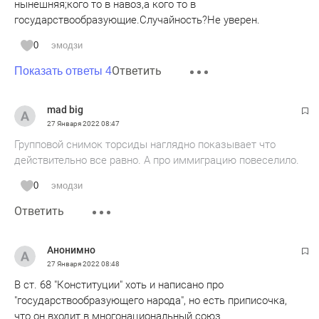
нынешняя;кого то в навоз,а кого то в
государствообразующие.Случайность?Не уверен.
0
эмодзи
Ответить
Показать ответы 4
mad big
27 Января 2022
08:47
Групповой снимок торсиды наглядно показывает что
действительно все равно. А про иммиграцию повеселило.
0
эмодзи
Ответить
Анонимно
27 Января 2022
08:48
В ст. 68 "Конституции" хоть и написано про
"государствообразующего народа", но есть приписочка,
что он входит в многонациональный союз