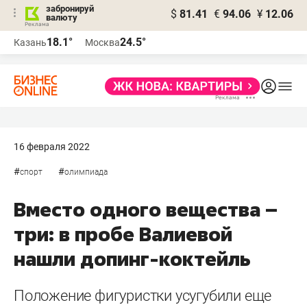
забронируй
$
81.41
€
94.06
¥
12.06
валюту
18.1°
24.5°
Казань
Москва
16 февраля 2022
#
#
спорт
олимпиада
Вместо одного вещества –
три: в пробе Валиевой
нашли допинг-коктейль
Положение фигуристки усугубили еще