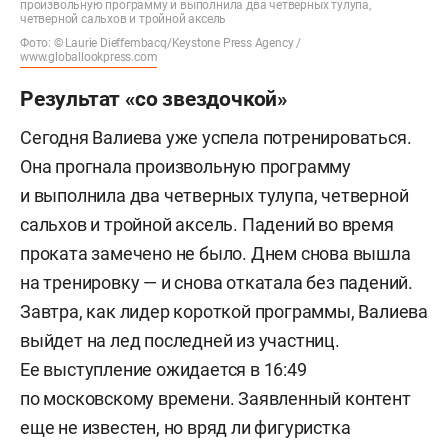
произвольную программу и выполнила два четверных тулупа,
четверной сальхов и тройной аксель
Фото: © Laurie Dieffembacq/Keystone Press Agency /
www.globallookpress.com
Результат «со звездочкой»
Сегодня Валиева уже успела потренироваться.
Она прогнала произвольную программу
и выполнила два четверных тулупа, четверной
сальхов и тройной аксель. Падений во время
проката замечено не было. Днем снова вышла
на тренировку — и снова откатала без падений.
Завтра, как лидер короткой программы, Валиева
выйдет на лед последней из участниц.
Ее выступление ожидается в 16:49
по московскому времени. Заявленный контент
еще не известен, но вряд ли фигуристка