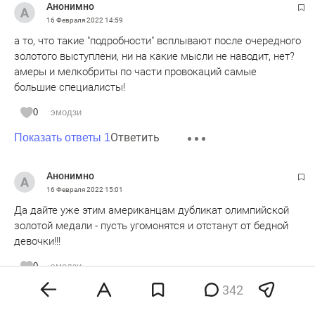
Анонимно
16 Февраля 2022
14:59
а то, что такие "подробности" всплывают после очередного
золотого выступлени, ни на какие мысли не наводит, нет?
амеры и мелкобриты по части провокаций самые
большие специалисты!
0
эмодзи
Ответить
Показать ответы 1
Анонимно
16 Февраля 2022
15:01
Да дайте уже этим американцам дубликат олимпийской
золотой медали - пусть угомонятся и отстанут от бедной
девочки!!!
0
эмодзи
342
Ответить
Показать ответы 1