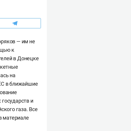
оряков — им не
ощью к
телей в Донецке
акетные
ась на
 ЕС в ближайшие
зование
 государств и
ского газа. Все
 в материале