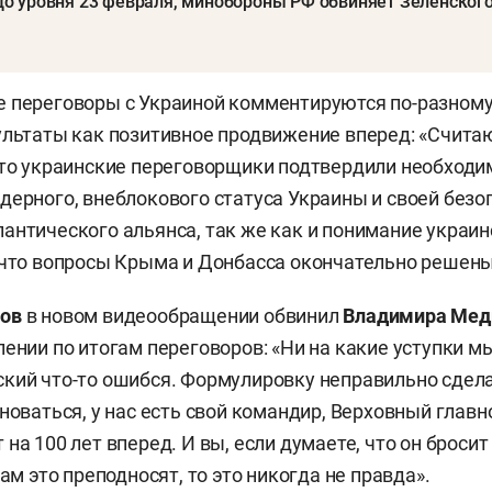
л до уровня 23 февраля, минобороны РФ обвиняет Зеленског
 переговоры с Украиной комментируются по-разному
ультаты как позитивное продвижение вперед: «Счит
что украинские переговорщики подтвердили необходи
дерного, внеблокового статуса Украины и своей безо
антического альянса, так же как и понимание украи
 что вопросы Крыма и Донбасса окончательно решены
ов
в новом видеообращении обвинил
Владимира Мед
лении по итогам переговоров: «Ни на какие уступки м
кий что-то ошибся. Формулировку неправильно сдела
лноваться, у нас есть свой командир, Верховный гла
на 100 лет вперед. И вы, если думаете, что он бросит
нам это преподносят, то это никогда не правда».