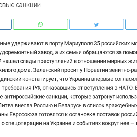
овые санкции
ные удерживают в порту Мариуполя 35 российских м
удоремонтный завод, а их семьи обращаются за пом
Р нашел следы преступлений в отношении мирных жи
жилого дома. Зеленский просит у Норвегии зенитно-р
динский констатирует, что Украина впервые согласил
требования РФ, отказавшись от вступления в НАТО.
е антироссийские санкции, которые затронут исполь
итва внесла Россию и Беларусь в список враждебных
аны Евросоюза готовятся к остановке поставок россий
 о спецоперации на Украине и событиях вокруг нее —
.