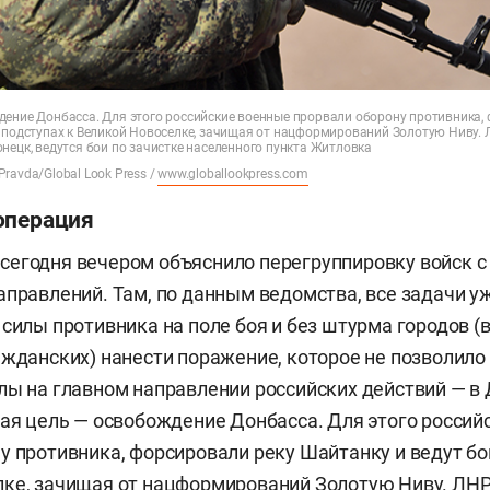
дение Донбасса. Для этого российские военные прорвали оборону противника,
а подступах к Великой Новоселке, зачищая от нацформирований Золотую Ниву.
нецк, ведутся бои по зачистке населенного пункта Житловка
ravda/Global Look Press /
www.globallookpress.com
операция
егодня вечером объяснило перегруппировку войск с 
аправлений. Там, по данным ведомства, все задачи у
 силы противника на поле боя и без штурма городов (
ажданских) нанести поражение, которое не позволило
лы на главном направлении российских действий — в 
ная цель — освобождение Донбасса. Для этого росси
у противника, форсировали реку Шайтанку и ведут бой
лке, зачищая от нацформирований Золотую Ниву. ЛН