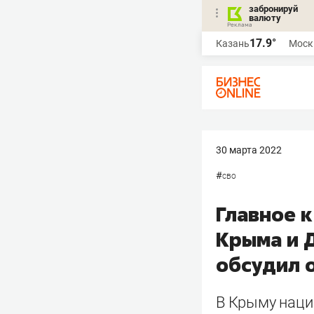
забронируй
валюту
17.9°
Казань
Моск
30 марта 2022
#
сво
Главное к
Крыма и 
обсудил о
В Крыму наци