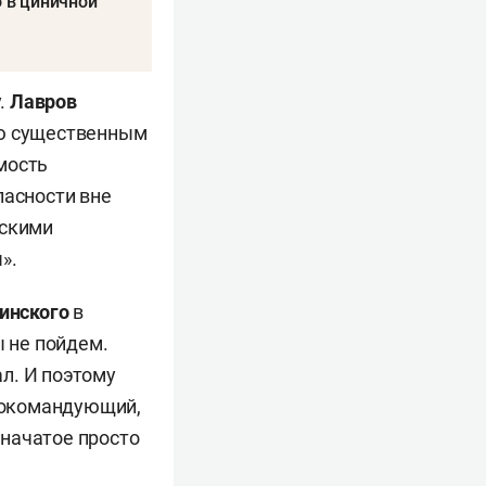
о в циничной
.
Лавров
аю существенным
мость
пасности вне
нскими
».
инского
в
ы не пойдем.
л. И поэтому
внокомандующий,
 начатое просто