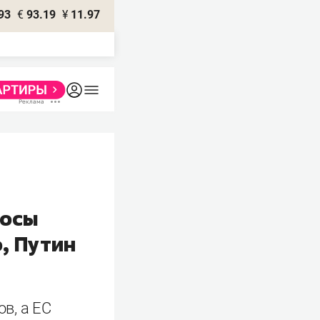
93
€
93.19
¥
11.97
росы
, Путин
в, а ЕС