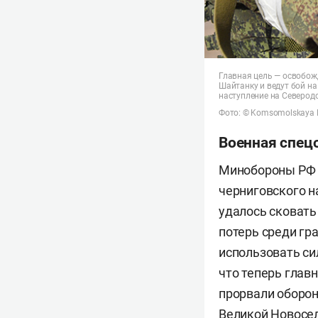
Главная цель — освобож
Шайтанку и ведут бой н
наступление на Северодо
Фото: © Komsomolskaya P
Военная спец
Минобороны РФ с
черниговского н
удалось сковать
потерь среди гр
использовать си
что теперь глав
прорвали оборон
Великой Новосе