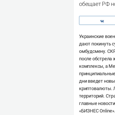
обещает РФ н
Украинские воен
дают покинуть с
омбудсмену. СК
после обстрела 
комплексы, а Ме
принципиальные 
дни введет новы
криптовалюты. Л
территорий. Стр
главные новости
«БИЗНЕС Online»