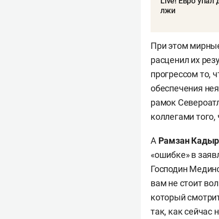
Live! Евро упа
лжи
При этом мирные
расценил их рез
прогрессом то, 
обеспечения нея
рамок Североатл
коллегами того,
А
Рамзан Кадыр
«ошибке» в заяв
Господин Мединс
вам не стоит во
который смотрит 
так, как сейчас 