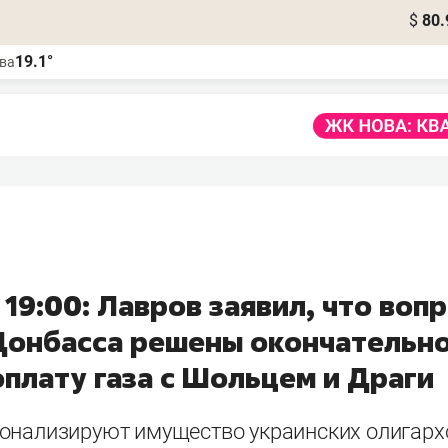
$
80.
19.1°
ва
 19:00: Лавров заявил, что воп
Донбасса решены окончательно
плату газа с Шольцем и Драги
онализируют имущество украинских олигархо