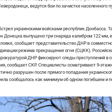
Северодонецк, ведутся бои по зачистке населенного 
стрел украинскими войсками республик Донбасса. Та
н Донецка выпущено три снаряда калибром 122 мм, 
ловке, сообщает представительство ДНР в совместн
динации режима прекращения огня (СЦКК). Российск
прокуратурой ДНР фиксируют следы преступлений в 
ия, сообщает СКР. Специалисты осматривают 9-этаж
тично разрушен после прямого попадания украинског
рела сообщалось как минимум об одном погибшем и 