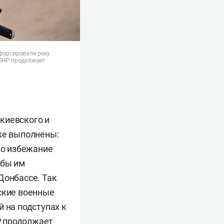
 форсировали реку
 ЛНР продолжает
киевского и
же выполнены:
во избежание
 бы им
Донбассе. Так
йские военные
 на подступах к
Р продолжает