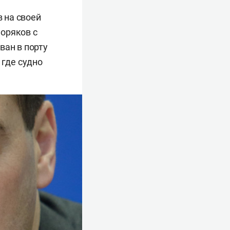
 на своей
оряков с
ван в порту
 где судно