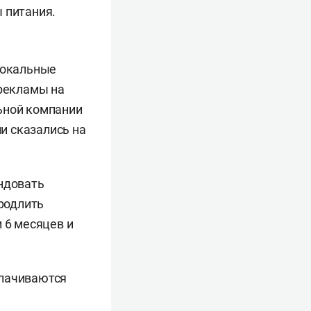
 питания.
 локальные
 рекламы на
ьной компании
и сказались на
ендовать
родлить
 6 месяцев и
плачиваются