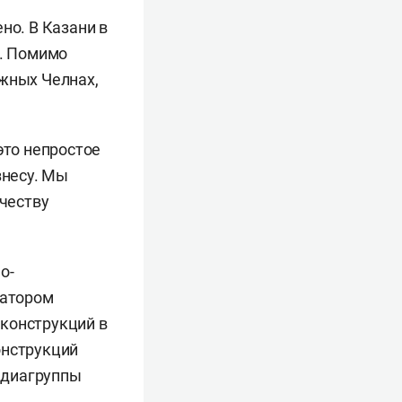
но. В Казани в
й. Помимо
ежных Челнах,
это непростое
знесу. Мы
честву
о-
ратором
 конструкций в
онструкций
медиагруппы