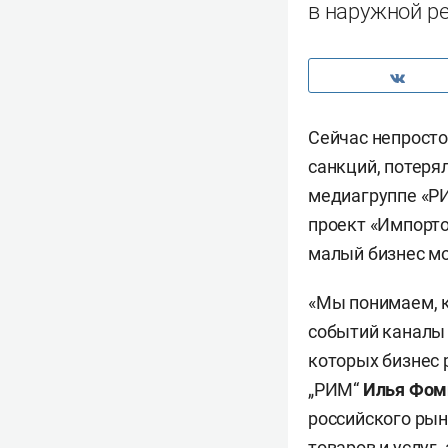
в наружной р
Сейчас непросто
санкций, потеря
медиагруппе «Р
проект «Импорто
малый бизнес мо
«Мы понимаем, к
событий каналы 
которых бизнес 
„РИМ“
Илья Фом
российского ры
товаров и услуг