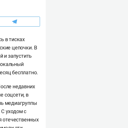
ь в тисках
ские цепочки. В
 и запустить
локальный
есяц бесплатно.
После недавних
е соцсети, в
ель медиагруппы
 С уходом с
я отечественных
имали эти