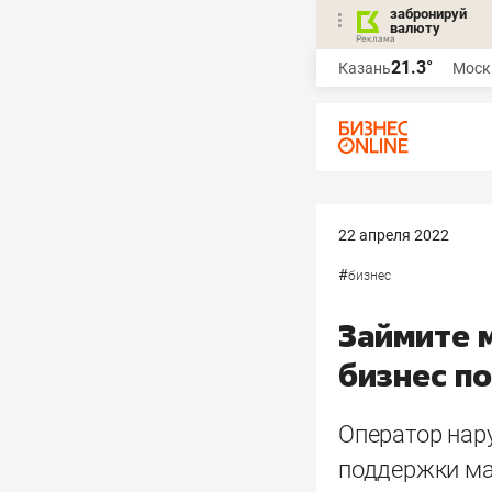
забронируй
валюту
21.3°
Казань
Моск
22 апреля 2022
#
бизнес
Займите 
бизнес п
Оператор нар
поддержки ма