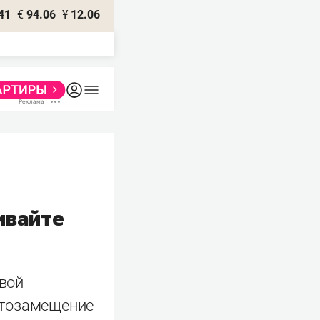
41
€
94.06
¥
12.06
ивайте
вой
ртозамещение