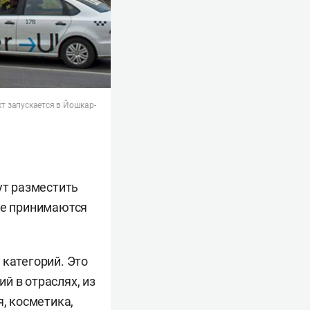
кт запускается в Йошкар-
т разместить
ие принимаются
 категорий. Это
й в отраслях, из
, косметика,