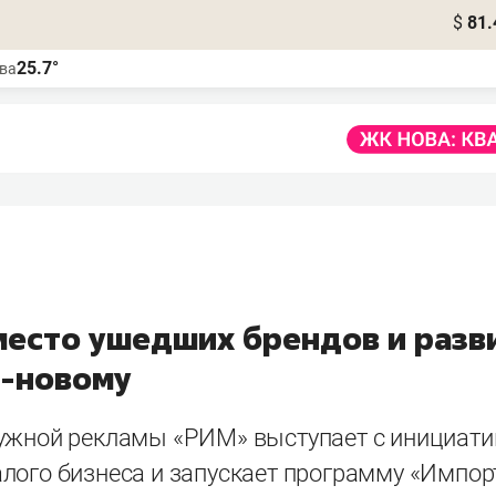
$
81.
25.7°
ва
место ушедших брендов и разв
о-новому
ужной рекламы «РИМ» выступает с инициати
лого бизнеса и запускает программу «Импо