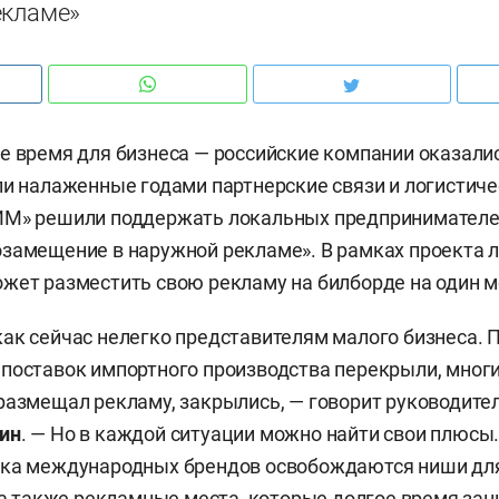
екламе»
е время для бизнеса — российские компании оказалис
ли налаженные годами партнерские связи и логистиче
ИМ» решили поддержать локальных предпринимателей
замещение в наружной рекламе». В рамках проекта 
жет разместить свою рекламу на билборде на один м
ак сейчас нелегко представителям малого бизнеса. 
поставок импортного производства перекрыли, многи
размещал рекламу, закрылись, — говорит руководит
ин
. — Но в каждой ситуации можно найти свои плюсы.
нка международных брендов освобождаются ниши дл
, а также рекламные места, которые долгое время зан