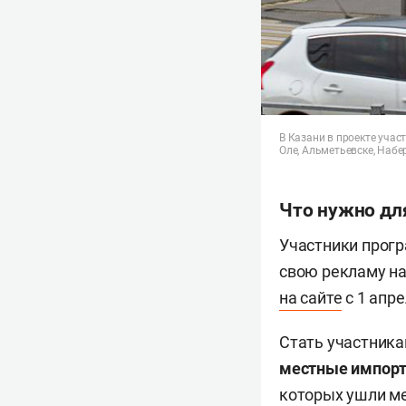
В Казани в проекте учас
Оле, Альметьевске, Наб
Что нужно для
Участники прог
свою рекламу на
на сайте
с 1 апре
Стать участника
местные
импор
которых ушли м