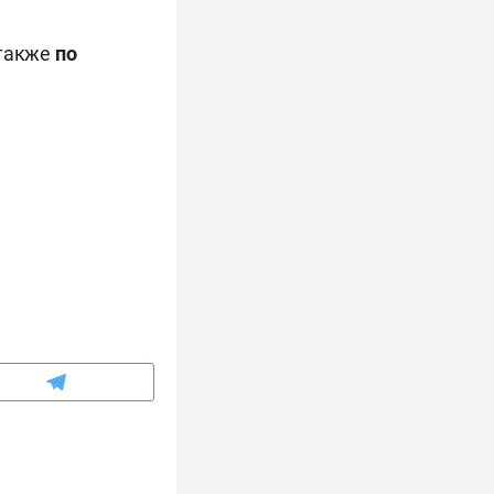
 также
по