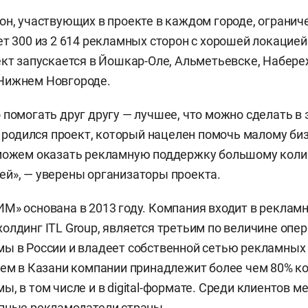
он, участвующих в проекте в каждом городе, ограниче
ет 300 из 2 614 рекламных сторон с хорошей локацие
ект запускается в Йошкар-Оле, Альметьевске, Набер
Нижнем Новгороде.
 помогать друг другу — лучшее, что можно сделать в 
ас родился проект, который нацелен помочь малому би
сможем оказать рекламную поддержку большому коли
й», — уверены организаторы проекта.
М» основана в 2013 году. Компания входит в рекламн
олдинг ITL Group, является третьим по величине опе
ы в России и владеет собственной сетью рекламных
чем в Казани компании принадлежит более чем 80% к
ы, в том числе и в digital-формате. Среди клиентов 
пные рекламодатели страны.